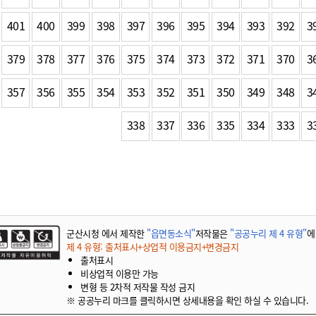
401
400
399
398
397
396
395
394
393
392
3
379
378
377
376
375
374
373
372
371
370
3
357
356
355
354
353
352
351
350
349
348
3
338
337
336
335
334
333
3
군산시청 에서 제작한
"읍면동소식"
저작물은
"공공누리 제 4 유형"
에
제 4 유형: 출처표시+상업적 이용금지+변경금지
출처표시
비상업적 이용만 가능
변형 등 2차적 저작물 작성 금지
※ 공공누리 마크를 클릭하시면 상세내용을 확인 하실 수 있습니다.