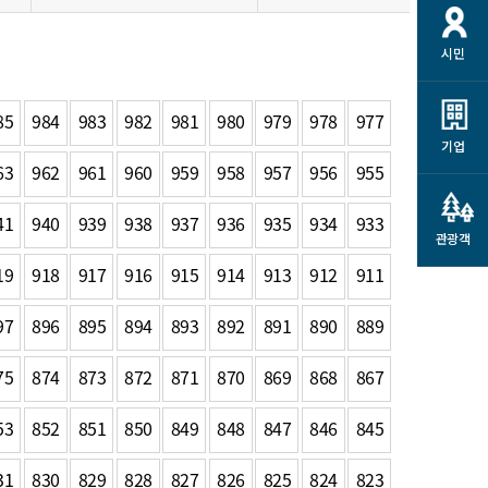
개
재정정보 공개
공공저작물
션
시민
통계정보
행정규제개혁
소상공인 지원
민방위/재난안전
시스템
행정규제개혁안내
고유가 피해지원금
85
984
983
982
981
980
979
978
977
민방위
규제신문고
군산사랑배달 배달의명수
기업
재난안전
63
962
961
960
959
958
957
956
955
규제입증요청
카드수수료 지원
풍수해보험
사
규제정보포털
소상공인지원
41
940
939
938
937
936
935
934
933
재해예방
관광객
관련기관 안내
19
918
917
916
915
914
913
912
911
군산시착한가격업소
시민대상보험
통계
97
896
895
894
893
892
891
890
889
영조물 배상보험
인 현황
군산시민 안전보험
75
874
873
872
871
870
869
868
867
군산시민 자전거보험
군산 상품
53
852
851
850
849
848
847
846
845
농업인안전보험 농가부담
 가이드북
금 지원사업
31
830
829
828
827
826
825
824
823