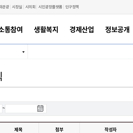
화관광
시장실
시의회
시민광장플랫폼
인구정책
소통참여
생활복지
경제산업
정보공개
새만금 해양거점도시 군산
정보공개 목록/청구
시민참여서비스
여권 민원
기업지원
교육
군산시 소개
군산시 관할권 주요논리
각종 신고/민원
사전정보공표
일자리/창업
차량 민원
상하수도
시청안내
새만금 관할구역 결
주민등록/인감/가
교통안내
기업목록
인사운영
SNS소식
여권발급안내
시민광장플랫폼
교육지원
투자기업 인센티브
정보공개 목록/청구
군산 현황
차량등록사업소 안내
하수도 계획
군산시 명장
사전정보공표
청사종합안내
주민등록/인감/가
시내버스
일반기업 목록
2022년도 통계
조직도
식
여권 서식
시장에게 바란다
평생교육
기업지원정책
군산의 역사
차량 신규/이전 등록
상수도시설
구인구직
수시공표
전화번호안내
각종서식
택시
사회적경제기업
2023년도 통계
업무
나의민원
학자금대출이자지원
경제 공지/서식
수상현황
저당권 설정/말소 등록
수질검사
청년뜰(청년센터/창업센터)
부서별 팩스번호
시외버스/고속버스
공장 검색
2024년도 통계
부서소
나도한마디
우리아이 꿈탐험 지원사업
기업애로해소SOS
자연지리특성
등록원부 열람/발급
상수도/하수도 요금
시청 오시는 길
철도/항공
2025년도 통계
부서별 
군산시사회적경제지원센터
칭찬합시다
시민정보화교육
강소연구개발특구
행정구역/행정지도
자동차 등록 서식
요금조회납부시스템
여객선
검
~
설문조사
부모학교예약시스템
자매결연/국제협력 도시
자동차 과태료 조회 및 납부
공공하수처리시설
교통 관련사이트
색
일자리 지원사업
종
자원봉사참여
군산어린이시청
군산의 상징
자동차 정기(종합)검사 기
주정차단속 문자알
일자리지원센터
료
간조회 및 검사예약
스
제목
첨부
작성자
전자민원창
적극행정
디지털배움터