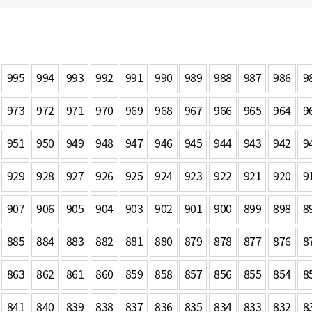
일
위원회 현황
공공데이터 개방
업무추진비공
군산시 무상교통
공부의 명수
정부24
위원회 명단공개
공공데이터 개방
예산/재정
법률정보
국민신문고
건설
부동산
에너지
환경
청소
위생
위원회 회의록 공개
공공데이터 수요조사
민원편람/서식
한눈에 서비스
전자가족관계등록
예산안내
조례규칙 입법예고
경제동향
도로/가로등
부동산 정보
태양광
995
994
993
992
991
990
989
988
987
986
9
환경선언문
청소정보
공중위생
재정공시
조례규칙 입법예고(구)
물가정보
자전거
주소/건축/지적/지리정보
가스/석유
인터넷등기소
환경기본정보
대형폐기물 배출신고
위생용품 제조업
973
972
971
970
969
968
967
966
965
964
9
결산보고서
법률정보 관련사이트
사회조사
조상땅찾기
국세청홈택스
화학물질 관리지도
공모사업
생활쓰레기 처리요령
식품위생
중기지방재정계획
사업체조
951
950
949
948
947
946
945
944
943
942
9
위택스
미세먼지 대응
음식물쓰레기 처리요령
문화 콘텐츠업
투자심사
통계연보
부동산통합민원
환경영향평가
폐기물 처리시설 현황
929
928
927
926
925
924
923
922
921
920
9
예산낭비신고
청년통계
체육
공공데이터포털
석면해체 건축물정보
보조금 부정수급 신고
주민등록
907
906
905
904
903
902
901
900
새올전자민원창구
899
898
8
체육시설 안내
환경오염업소 공개
공유재산
체류외국
군산시체육회
환경 관련사이트
885
884
883
882
881
880
879
878
877
876
8
재정용어사전
생활체육 공지
군산시 고향사랑기부제
863
862
861
860
859
858
857
856
855
854
8
고향사랑기부제 소개
군산상품
841
840
839
838
837
836
835
834
833
832
8