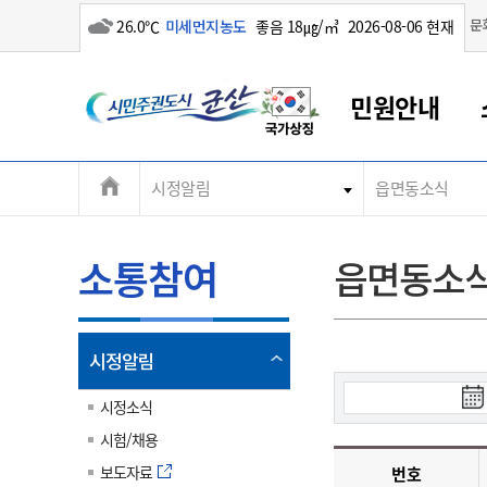
흐림
문
26.0℃
미세먼지농도
좋음 18㎍/㎥
2026-08-06 현재
시
민원안내
민
전
시정알림
읍면동소식
군산새만금
민원안내
소통참여
생활복지
경제산업
정보공개
군산소개
전북소개
주
군산에서 시작되는 새만금
전북특별자치도 소개
군산사랑상품권
민원창구안내
정보공개제도
복지/보건
시정알림
군산시 비전
체
권
민원이용안내
시정소식
인구정책
상품권 안내
제도안내
전북특별자치도란?
메
소통참여
읍면동소
민원수수료
시험/채용
통합돌봄
상품권 공지사항
비공개대상정보
전북특별자치도 용어 Q&A
뉴
도
종합민원창구
보도자료
주민복지
상품권 Q&A
불복구제절차
자료실
시
아름다운 배려창구
행사안내
아동/청소년
상품권 이용규약
수수료
열
시정알림
홍보영상 게시판
토지정보민원창구
행사일정표
여성/가족
판매대행점 조회
정보공개서식
림
검
군
대표전화
대표전화
대표전화
대표전화
대표전화
대표전화
대표전화
대표전화
063-454-4000
063-454-4000
063-454-4000
063-454-4000
063-454-4000
063-454-4000
063-454-4000
063-454-4000
시정소식
무인민원발급기
교육안내
노인복지
지류상품권 재고조회
색
시험/채용
시
산
보건소식
장애인복지
부서 및 담당자 연락처
부서 및 담당자 연락처
부서 및 담당자 연락처
부서 및 담당자 연락처
부서 및 담당자 연락처
부서 및 담당자 연락처
부서 및 담당자 연락처
부서 및 담당자 연락처
작
보도자료
번호
고시공고
사회서비스(바우처)