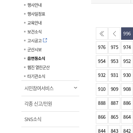
일
계약정보공개
행사안내
전화번호안내
전화번호안내
전화번호안내
전화번호안내
전화번호안내
전화번호안내
전화번호안내
전화번호안내
군산시보
장사정보
행사일정표
입찰/계약정보
읍면동소식
주민복지 안내서
주요시책
수산업
찾아오시는길
찾아오시는길
찾아오시는길
찾아오시는길
찾아오시는길
찾아오시는길
찾아오시는길
찾아오시는길
교육안내
용역과제
민원편의제도
웹진 열린군산
시정계획
어업현황
보건소식
996
타기관소식
민원 1회방문 처리제
주요업무
수산물 안전정보
고시공고
976
975
974
어디서나 민원처리제
시정백서
군산시보
군산수산물 소비촉진행사
상품권 구매 사용 및 관리
사전심사 청구제도
읍면동소식
군산 특화 수산물
954
953
952
민원인 후견인제
웹진 열린군산
932
931
930
복합민원 상담예약제
타기관소식
폐업신고 원스톱서비스
열
시민참여서비스
910
909
908
납세자 보호관제도
림
888
887
886
열
『안심상속』 원스톱 서비
각종 신고/민원
스
림
866
865
864
열
SNS소식
림
844
843
842