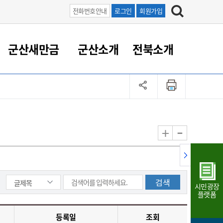
전화번호안내
로그인
회원가입
군산새만금
군산소개
전북소개
정 대응
족관계
부서/업무
RE100의 중심 새만금
도시/공원/주택
산업인프라
정책실명제
토지/건축
읍면동 안내
군산새만금 홍보 영상
조직운영6대지표
농업/축산업
도시재생
지방세
족관계
도시계획/지구단위계획
군산국가산업단지
정책실명제 안내
지방세
도시재생사업
민선8기 농업비전/발전방
공무원 정원
향
-
+
공원녹지
군산2국가산업단지
국민신청실명제안내
지방세환급금신청
도시재생(현장)지원센터
과장급이상 상위직 비율
농산물 유통
식
주택
새만금산업단지
정책실명제 중점관리 대상
지방세 상담챗봇
도시재생시설 현황
공무원 1인당 주민수
가축방역
자료실
자유무역지역
도시재생 공지/행사
현장공무원 비율
동물복지
지방산업단지
재정규모대비 인건비운영
시민광장
농공단지
실국본부수
플랫폼
림 서비
산업단지 지도
내고장 알리미
등록일
조회
구
항만/여객/공항/철도/컨벤