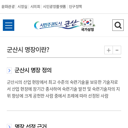
문화관광
시장실
시의회
시민광장플랫폼
인구정책
시
전
검
민
체
색
메
하
-
+
군산시 명장이란?
주
뉴
기
열
권
기
군산시 명장 정의
도
군산시의 산업 현장에서 최고 수준의 숙련기술을 보유한 기술자로
시
서 산업 현장에 장기간 종사하여 숙련기술 발전 및 숙련기술자의 지
위 향상에 크게 공헌한 사람 중에서 조례에 따라 선정된 사람
군
산
명장 선정 근거