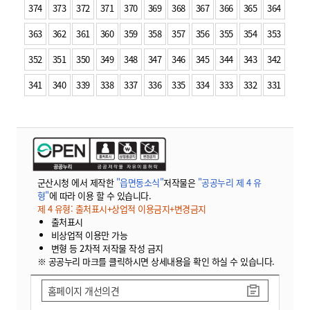
374
373
372
371
370
369
368
367
366
365
364
363
362
361
360
359
358
357
356
355
354
353
352
351
350
349
348
347
346
345
344
343
342
341
340
339
338
337
336
335
334
333
332
331
군산시청 에서 제작한
"읍면동소식"
저작물은
"공공누리 제 4 유
형"
에 따라 이용 할 수 있습니다.
제 4 유형: 출처표시+상업적 이용금지+변경금지
출처표시
비상업적 이용만 가능
변형 등 2차적 저작물 작성 금지
※ 공공누리 마크를 클릭하시면 상세내용을 확인 하실 수 있습니다.
홈페이지 개선의견