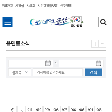
문화관광
시장실
시의회
시민광장플랫폼
인구정책
시
전
검
민
체
색
메
하
-
+
읍면동소식
주
뉴
기
열
권
기
검
검
~
도
색
색
시
종
시
작
료
일
일
군
산
911
910
909
908
907
906
905
904
903