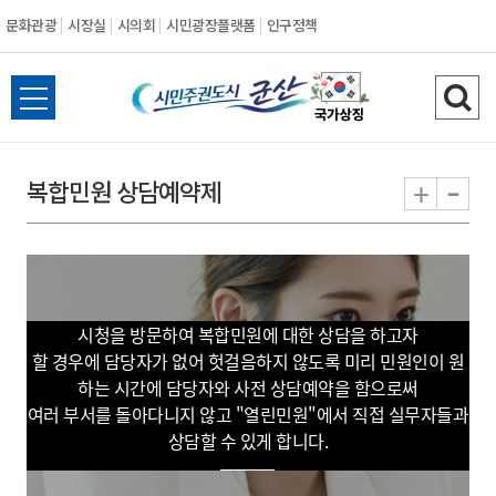
문화관광
시장실
시의회
시민광장플랫폼
인구정책
시
전
검
민
체
색
메
하
-
+
복합민원 상담예약제
주
뉴
기
열
권
기
도
시청을 방문하여 복합민원에 대한 상담을 하고자
시
할 경우에 담당자가 없어 헛걸음하지 않도록 미리 민원인이 원
하는 시간에 담당자와 사전 상담예약을 함으로써
군
여러 부서를 돌아다니지 않고 "열린민원"에서 직접 실무자들과
상담할 수 있게 합니다.
산