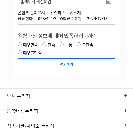
홈페이지 개선의견
콘텐츠 관리부서
건설과 도로시설계
담당전화
063-454-3595
최근수정일
2024-12-13
열람하신
정보에 대해 만족
하십니까?
매우만족
만족
보통
불만족
매우불만족
부서 누리집
읍/면/동 누리집
직속기관/사업소 누리집