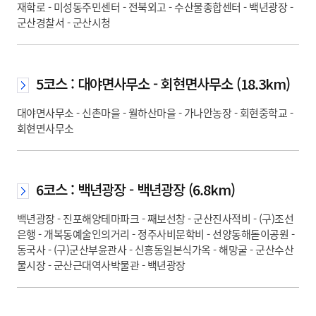
재학로 - 미성동주민센터 - 전북외고 - 수산물종합센터 - 백년광장 -
군산경찰서 - 군산시청
5코스 : 대야면사무소 - 회현면사무소 (18.3km)
대야면사무소 - 신촌마을 - 월하산마을 - 가나안농장 - 회현중학교 -
회현면사무소
6코스 : 백년광장 - 백년광장 (6.8km)
백년광장 - 진포해양테마파크 - 째보선창 - 군산진사적비 - (구)조선
은행 - 개복동예술인의거리 - 정주사비문학비 - 선양동해돋이공원 -
동국사 - (구)군산부윤관사 - 신흥동일본식가옥 - 해망굴 - 군산수산
물시장 - 군산근대역사박물관 - 백년광장