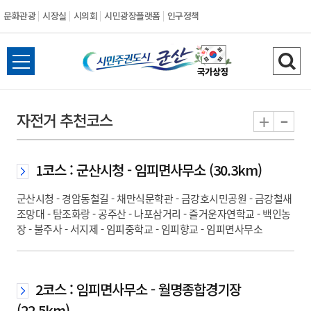
문화관광
시장실
시의회
시민광장플랫폼
인구정책
시
전
검
민
체
색
메
하
-
+
자전거 추천코스
주
뉴
기
열
권
기
1코스 : 군산시청 - 임피면사무소 (30.3km)
도
군산시청 - 경암동철길 - 채만식문학관 - 금강호시민공원 - 금강철새
조망대 - 탐조화랑 - 공주산 - 나포삼거리 - 즐거운자연학교 - 백인농
시
장 - 불주사 - 서지제 - 임피중학교 - 임피향교 - 임피면사무소
군
산
2코스 : 임피면사무소 - 월명종합경기장
(22.5km)