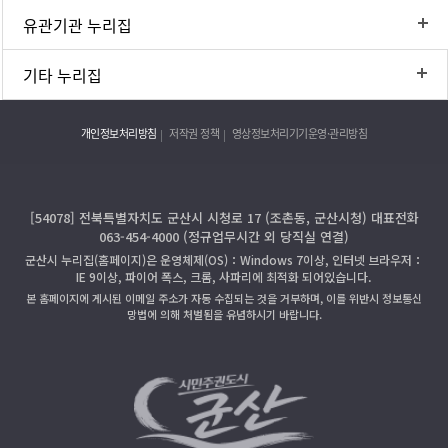
유관기관 누리집
기타 누리집
개인정보처리방침
저작권 정책
영상정보처리기기운영·관리방침
[54078] 전북특별자치도 군산시 시청로 17 (조촌동, 군산시청) 대표전화
063-454-4000 (정규업무시간 외 당직실 연결)
군산시 누리집(홈페이지)은 운영체제(OS)：Windows 7이상, 인터넷 브라우저：
IE 9이상, 파이어 폭스, 크롬, 사파리에 최적화 되어있습니다.
본 홈페이지에 게시된 이메일 주소가 자동 수집되는 것을 거부하며, 이를 위반시 정보통신
망법에 의해 처벌됨을 유념하시기 바랍니다.