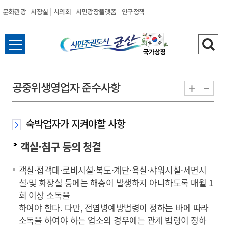
문화관광
시장실
시의회
시민광장플랫폼
인구정책
시
전
검
민
체
색
메
하
-
+
공중위생영업자 준수사항
주
뉴
기
열
권
기
숙박업자가 지켜야할 사항
도
객실·침구 등의 청결
시
객실·접객대·로비시설·복도·계단·욕실·샤워시설·세면시
군
설·및 화장실 등에는 해충이 발생하지 아니하도록 매월 1
회 이상 소독을
산
하여야 한다. 다만, 전염병예방법령이 정하는 바에 따라
소독을 하여야 하는 업소의 경우에는 관계 법령이 정하