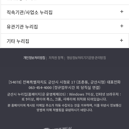
직속기관/사업소 누리집
유관기관 누리집
기타 누리집
개인정보처리방침
저작권 정책
영상정보처리기기운영·관리방침
[54078] 전북특별자치도 군산시 시청로 17 (조촌동, 군산시청) 대표전화
063-454-4000 (정규업무시간 외 당직실 연결)
군산시 누리집(홈페이지)은 운영체제(OS)：Windows 7이상, 인터넷 브라우저：
IE 9이상, 파이어 폭스, 크롬, 사파리에 최적화 되어있습니다.
본 홈페이지에 게시된 이메일 주소가 자동 수집되는 것을 거부하며, 이를 위반시 정보통신
망법에 의해 처벌됨을 유념하시기 바랍니다.