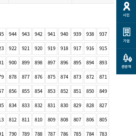
개
재정정보 공개
공공저작물
션
시민
통계정보
행정규제개혁
소상공인 지원
민방위/재난안전
시스템
행정규제개혁안내
고유가 피해지원금
45
944
943
942
941
940
939
938
937
민방위
규제신문고
군산사랑배달 배달의명수
기업
재난안전
23
922
921
920
919
918
917
916
915
규제입증요청
카드수수료 지원
풍수해보험
사
규제정보포털
소상공인지원
01
900
899
898
897
896
895
894
893
재해예방
관광객
관련기관 안내
79
878
877
876
875
874
873
872
871
군산시착한가격업소
시민대상보험
통계
57
856
855
854
853
852
851
850
849
영조물 배상보험
인 현황
군산시민 안전보험
35
834
833
832
831
830
829
828
827
군산시민 자전거보험
군산 상품
13
812
811
810
809
808
807
806
805
농업인안전보험 농가부담
 가이드북
금 지원사업
91
790
789
788
787
786
785
784
783