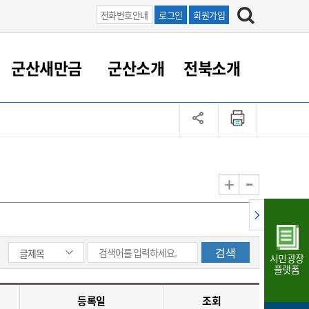
전화번호안내
로그인
회원가입
군산새만금
군산소개
전북소개
정 대응
족관계
부서/업무
RE100의 중심 새만금
도시/공원/주택
산업인프라
정책실명제
토지/건축
읍면동 안내
군산새만금 홍보 영상
조직운영6대지표
농업/축산업
도시재생
지방세
족관계
도시계획/지구단위계획
군산국가산업단지
정책실명제 안내
지방세
도시재생사업
민선8기 농업비전/발전방
공무원 정원
향
-
+
공원녹지
군산2국가산업단지
국민신청실명제안내
지방세환급금신청
도시재생(현장)지원센터
과장급이상 상위직 비율
농산물 유통
식
주택
새만금산업단지
정책실명제 중점관리 대상
지방세 상담챗봇
도시재생시설 현황
공무원 1인당 주민수
가축방역
자료실
자유무역지역
도시재생 공지/행사
현장공무원 비율
동물복지
지방산업단지
재정규모대비 인건비운영
시민광장
농공단지
실국본부수
플랫폼
림 서비
산업단지 지도
내고장 알리미
등록일
조회
구
항만/여객/공항/철도/컨벤