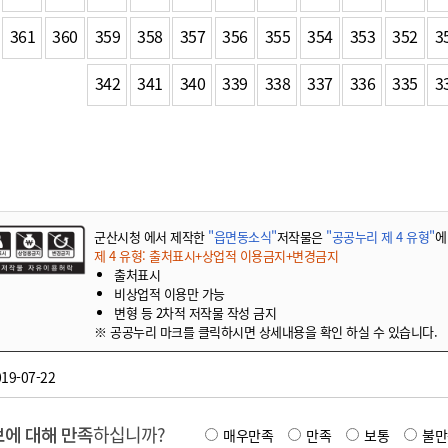
361
360
359
358
357
356
355
354
353
352
3
342
341
340
339
338
337
336
335
3
군산시청 에서 제작한
"읍면동소식"
저작물은
"공공누리 제 4 유형"
에
제 4 유형: 출처표시+상업적 이용금지+변경금지
출처표시
비상업적 이용만 가능
변형 등 2차적 저작물 작성 금지
※ 공공누리 마크를 클릭하시면 상세내용을 확인 하실 수 있습니다.
19-07-22
에 대해 만족
하십니까?
매우만족
만족
보통
불만