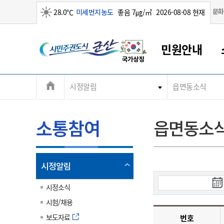
맑음
문화
28.0℃
미세먼지농도
좋음 7㎍/㎥
2026-08-08 현재
시
민원안내
민
전
시정알림
읍면동소식
군산새만금
민원안내
소통참여
생활복지
경제산업
정보공개
군산소개
전북소개
주
군산에서 시작되는 새만금
전북특별자치도 소개
군산사랑상품권
민원창구안내
정보공개제도
복지/보건
시정알림
군산시 비전
체
권
민원이용안내
시정소식
인구정책
상품권 안내
제도안내
전북특별자치도란?
메
소통참여
읍면동소
민원수수료
시험/채용
통합돌봄
상품권 공지사항
비공개대상정보
전북특별자치도 용어 Q&A
뉴
도
종합민원창구
보도자료
주민복지
상품권 Q&A
불복구제절차
자료실
시
아름다운 배려창구
행사안내
아동/청소년
상품권 이용규약
수수료
열
시정알림
홍보영상 게시판
토지정보민원창구
행사일정표
여성/가족
판매대행점 조회
정보공개서식
림
검
군
대표전화
대표전화
대표전화
대표전화
대표전화
대표전화
대표전화
대표전화
063-454-4000
063-454-4000
063-454-4000
063-454-4000
063-454-4000
063-454-4000
063-454-4000
063-454-4000
시정소식
무인민원발급기
교육안내
노인복지
지류상품권 재고조회
색
시험/채용
시
산
보건소식
장애인복지
부서 및 담당자 연락처
부서 및 담당자 연락처
부서 및 담당자 연락처
부서 및 담당자 연락처
부서 및 담당자 연락처
부서 및 담당자 연락처
부서 및 담당자 연락처
부서 및 담당자 연락처
작
보도자료
번호
고시공고
사회서비스(바우처)