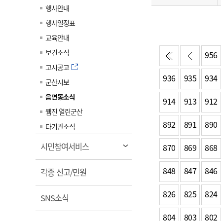
일
계약정보공개
행사안내
전화번호안내
전화번호안내
전화번호안내
전화번호안내
전화번호안내
전화번호안내
전화번호안내
전화번호안내
군산시보
장사정보
행사일정표
입찰/계약정보
읍면동소식
주민복지 안내서
주요시책
수산업
찾아오시는길
찾아오시는길
찾아오시는길
찾아오시는길
찾아오시는길
찾아오시는길
찾아오시는길
찾아오시는길
교육안내
용역과제
민원편의제도
웹진 열린군산
시정계획
어업현황
보건소식
956
타기관소식
민원 1회방문 처리제
주요업무
수산물 안전정보
고시공고
936
935
934
어디서나 민원처리제
시정백서
군산시보
군산수산물 소비촉진행사
상품권 구매 사용 및 관리
사전심사 청구제도
읍면동소식
군산 특화 수산물
914
913
912
민원인 후견인제
웹진 열린군산
892
891
890
복합민원 상담예약제
타기관소식
폐업신고 원스톱서비스
열
시민참여서비스
870
869
868
납세자 보호관제도
림
848
847
846
열
『안심상속』 원스톱 서비
각종 신고/민원
스
림
826
825
824
열
SNS소식
림
804
803
802