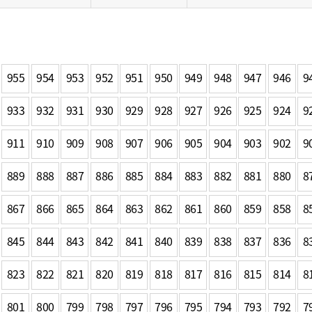
일
위원회 현황
공공데이터 개방
업무추진비공
군산시 무상교통
공부의 명수
정부24
위원회 명단공개
공공데이터 개방
예산/재정
법률정보
국민신문고
건설
부동산
에너지
환경
청소
위생
위원회 회의록 공개
공공데이터 수요조사
민원편람/서식
한눈에 서비스
전자가족관계등록
예산안내
조례규칙 입법예고
경제동향
도로/가로등
부동산 정보
태양광
955
954
953
952
951
950
949
948
947
946
9
환경선언문
청소정보
공중위생
재정공시
조례규칙 입법예고(구)
물가정보
자전거
주소/건축/지적/지리정보
가스/석유
인터넷등기소
환경기본정보
대형폐기물 배출신고
위생용품 제조업
933
932
931
930
929
928
927
926
925
924
9
결산보고서
법률정보 관련사이트
사회조사
조상땅찾기
국세청홈택스
화학물질 관리지도
공모사업
생활쓰레기 처리요령
식품위생
중기지방재정계획
사업체조
911
910
909
908
907
906
905
904
903
902
9
위택스
미세먼지 대응
음식물쓰레기 처리요령
문화 콘텐츠업
투자심사
통계연보
부동산통합민원
환경영향평가
폐기물 처리시설 현황
889
888
887
886
885
884
883
882
881
880
8
예산낭비신고
청년통계
체육
공공데이터포털
석면해체 건축물정보
보조금 부정수급 신고
주민등록
867
866
865
864
863
862
861
860
새올전자민원창구
859
858
8
체육시설 안내
환경오염업소 공개
공유재산
체류외국
군산시체육회
환경 관련사이트
845
844
843
842
841
840
839
838
837
836
8
재정용어사전
생활체육 공지
군산시 고향사랑기부제
823
822
821
820
819
818
817
816
815
814
8
고향사랑기부제 소개
군산상품
801
800
799
798
797
796
795
794
793
792
7