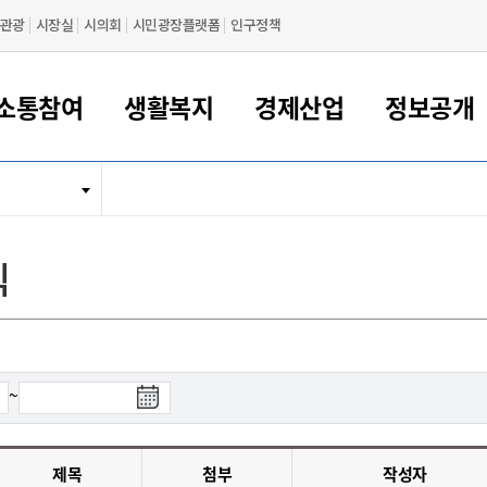
관광
시장실
시의회
시민광장플랫폼
인구정책
소통참여
생활복지
경제산업
정보공개
새만금 해양거점도시 군산
정보공개 목록/청구
시민참여서비스
여권 민원
기업지원
교육
군산시 소개
군산시 관할권 주요논리
각종 신고/민원
사전정보공표
일자리/창업
차량 민원
상하수도
시청안내
새만금 관할구역 결
주민등록/인감/가
교통안내
기업목록
인사운영
SNS소식
여권발급안내
시민광장플랫폼
교육지원
투자기업 인센티브
정보공개 목록/청구
군산 현황
차량등록사업소 안내
하수도 계획
군산시 명장
사전정보공표
청사종합안내
주민등록/인감/가
시내버스
일반기업 목록
2022년도 통계
조직도
식
여권 서식
시장에게 바란다
평생교육
기업지원정책
군산의 역사
차량 신규/이전 등록
상수도시설
구인구직
수시공표
전화번호안내
각종서식
택시
사회적경제기업
2023년도 통계
업무
나의민원
학자금대출이자지원
경제 공지/서식
수상현황
저당권 설정/말소 등록
수질검사
청년뜰(청년센터/창업센터)
부서별 팩스번호
시외버스/고속버스
공장 검색
2024년도 통계
부서소
나도한마디
우리아이 꿈탐험 지원사업
기업애로해소SOS
자연지리특성
등록원부 열람/발급
상수도/하수도 요금
시청 오시는 길
철도/항공
2025년도 통계
부서별 
군산시사회적경제지원센터
칭찬합시다
시민정보화교육
강소연구개발특구
행정구역/행정지도
자동차 등록 서식
요금조회납부시스템
여객선
검
~
설문조사
부모학교예약시스템
자매결연/국제협력 도시
자동차 과태료 조회 및 납부
공공하수처리시설
교통 관련사이트
색
일자리 지원사업
종
자원봉사참여
군산어린이시청
군산의 상징
자동차 정기(종합)검사 기
주정차단속 문자알
일자리지원센터
료
간조회 및 검사예약
스
제목
첨부
작성자
전자민원창
적극행정
디지털배움터