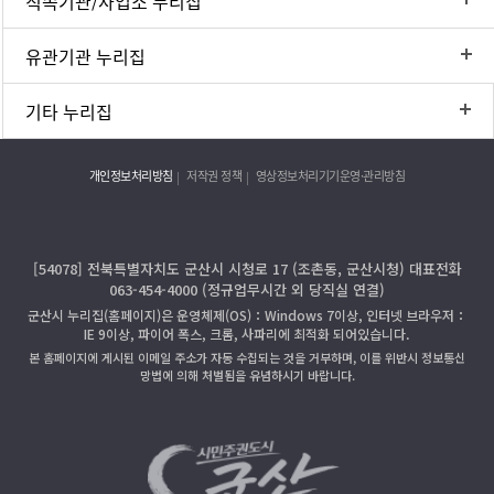
직속기관/사업소 누리집
유관기관 누리집
기타 누리집
개인정보처리방침
저작권 정책
영상정보처리기기운영·관리방침
[54078] 전북특별자치도 군산시 시청로 17 (조촌동, 군산시청) 대표전화
063-454-4000 (정규업무시간 외 당직실 연결)
군산시 누리집(홈페이지)은 운영체제(OS)：Windows 7이상, 인터넷 브라우저：
IE 9이상, 파이어 폭스, 크롬, 사파리에 최적화 되어있습니다.
본 홈페이지에 게시된 이메일 주소가 자동 수집되는 것을 거부하며, 이를 위반시 정보통신
망법에 의해 처벌됨을 유념하시기 바랍니다.