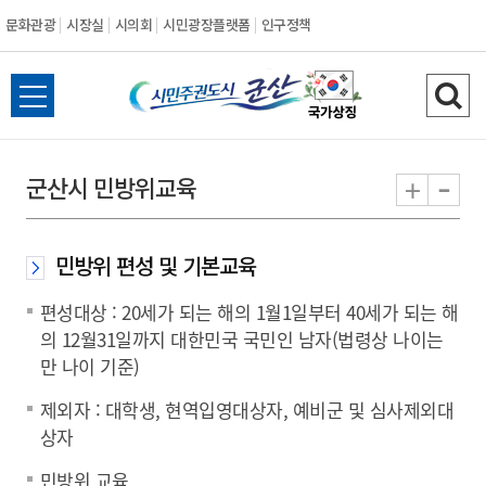
문화관광
시장실
시의회
시민광장플랫폼
인구정책
시
전
검
민
체
색
메
하
-
+
군산시 민방위교육
주
뉴
기
열
권
기
민방위 편성 및 기본교육
도
편성대상 : 20세가 되는 해의 1월1일부터 40세가 되는 해
시
의 12월31일까지 대한민국 국민인 남자(법령상 나이는
만 나이 기준)
군
제외자 : 대학생, 현역입영대상자, 예비군 및 심사제외대
상자
산
민방위 교육