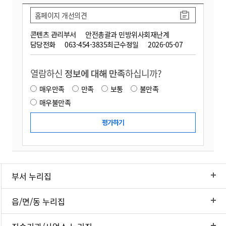
홈페이지 개선의견
콘텐츠 관리부서
안전총괄과 민방위사회재난계
담당전화
063-454-3835
최근수정일
2026-05-07
열람하신
정보에 대해 만족
하십니까?
매우만족
만족
보통
불만족
매우불만족
부서 누리집
읍/면/동 누리집