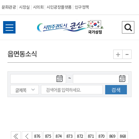
문화관광
시장실
시의회
시민광장플랫폼
인구정책
시
전
검
민
체
색
메
하
-
+
읍면동소식
주
뉴
기
열
권
기
검
검
~
도
색
색
시
종
시
작
료
일
일
군
산
876
875
874
873
872
871
870
869
868