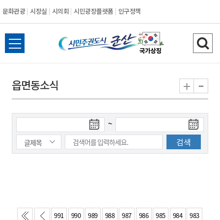
문화관광
시장실
시의회
시민광장플랫폼
인구정책
시
전
검
민
체
색
메
하
-
+
읍면동소식
주
뉴
기
열
권
기
검
검
~
도
색
색
시
종
시
작
료
일
일
군
산
991
990
989
988
987
986
985
984
983