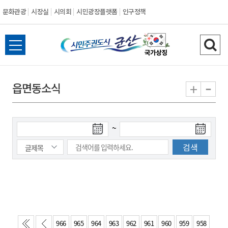
문화관광
시장실
시의회
시민광장플랫폼
인구정책
시
전
검
민
체
색
메
하
-
+
읍면동소식
주
뉴
기
열
권
기
검
검
~
도
색
색
시
종
시
작
료
일
일
군
산
966
965
964
963
962
961
960
959
958