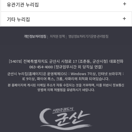
유관기관 누리집
기타 누리집
개인정보처리방침
저작권 정책
영상정보처리기기운영·관리방침
[54078] 전북특별자치도 군산시 시청로 17 (조촌동, 군산시청) 대표전화
063-454-4000 (정규업무시간 외 당직실 연결)
군산시 누리집(홈페이지)은 운영체제(OS)：Windows 7이상, 인터넷 브라우저：
IE 9이상, 파이어 폭스, 크롬, 사파리에 최적화 되어있습니다.
본 홈페이지에 게시된 이메일 주소가 자동 수집되는 것을 거부하며, 이를 위반시 정보통신
망법에 의해 처벌됨을 유념하시기 바랍니다.