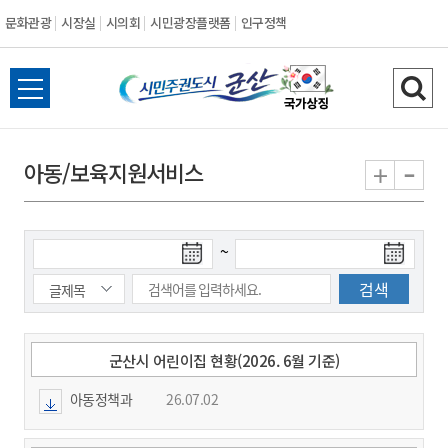
문화관광
시장실
시의회
시민광장플랫폼
인구정책
시
전
검
민
체
색
메
하
-
+
아동/보육지원서비스
주
뉴
기
열
권
기
검
검
~
도
색
색
시
종
시
작
료
일
일
군
군산시 어린이집 현황(2026. 6월 기준)
아동정책과
26.07.02
산