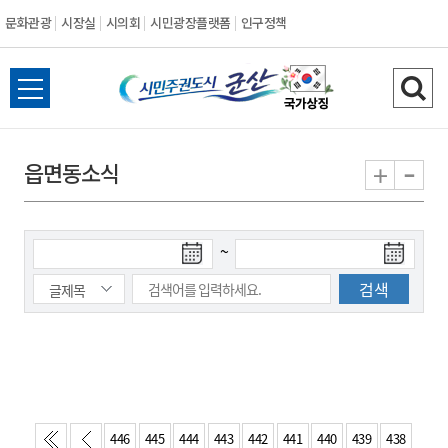
문화관광
시장실
시의회
시민광장플랫폼
인구정책
시
전
검
민
체
색
메
하
-
+
읍면동소식
주
뉴
기
열
권
기
검
검
~
도
색
색
시
종
시
작
료
일
일
군
산
446
445
444
443
442
441
440
439
438