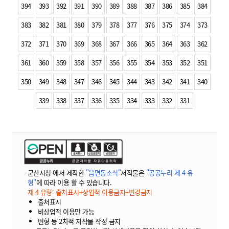
394
393
392
391
390
389
388
387
386
385
384
383
382
381
380
379
378
377
376
375
374
373
372
371
370
369
368
367
366
365
364
363
362
361
360
359
358
357
356
355
354
353
352
351
350
349
348
347
346
345
344
343
342
341
340
339
338
337
336
335
334
333
332
331
군산시청 에서 제작한
"읍면동소식"
저작물은
"공공누리 제 4 유
형"
에 따라 이용 할 수 있습니다.
제 4 유형: 출처표시+상업적 이용금지+변경금지
출처표시
비상업적 이용만 가능
변형 등 2차적 저작물 작성 금지