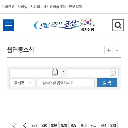
문화관광
시장실
시의회
시민광장플랫폼
인구정책
시
전
검
민
체
색
메
하
-
+
읍면동소식
주
뉴
기
열
권
기
검
검
~
도
색
색
시
종
시
작
료
일
일
군
산
931
930
929
928
927
926
925
924
923