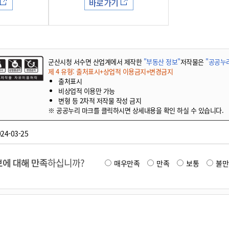
기부자 예우제
바로가기
기부자 명예의 전당
기금사업
군산시 답례품
군산시청 서수면 산업계에서 제작한
"부동산 정보"
저작물은
"공공누리
고향사랑기부제 소식
제 4 유형: 출처표시+상업적 이용금지+변경금지
출처표시
비상업적 이용만 가능
변형 등 2차적 저작물 작성 금지
※ 공공누리 마크를 클릭하시면 상세내용을 확인 하실 수 있습니다.
24-03-25
에 대해 만족
하십니까?
매우만족
만족
보통
불만