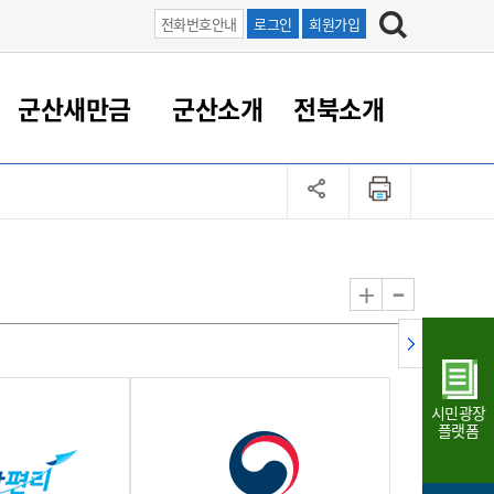
전화번호안내
로그인
회원가입
군산새만금
군산소개
전북소개
정 대응
족관계
부서/업무
RE100의 중심 새만금
도시/공원/주택
산업인프라
정책실명제
토지/건축
읍면동 안내
군산새만금 홍보 영상
조직운영6대지표
농업/축산업
도시재생
지방세
족관계
도시계획/지구단위계획
군산국가산업단지
정책실명제 안내
지방세
도시재생사업
민선8기 농업비전/발전방
공무원 정원
향
-
+
공원녹지
군산2국가산업단지
국민신청실명제안내
지방세환급금신청
도시재생(현장)지원센터
과장급이상 상위직 비율
농산물 유통
식
주택
새만금산업단지
정책실명제 중점관리 대상
지방세 상담챗봇
도시재생시설 현황
공무원 1인당 주민수
가축방역
자료실
자유무역지역
도시재생 공지/행사
현장공무원 비율
동물복지
지방산업단지
재정규모대비 인건비운영
시민광장
농공단지
실국본부수
플랫폼
림 서비
산업단지 지도
내고장 알리미
구
항만/여객/공항/철도/컨벤