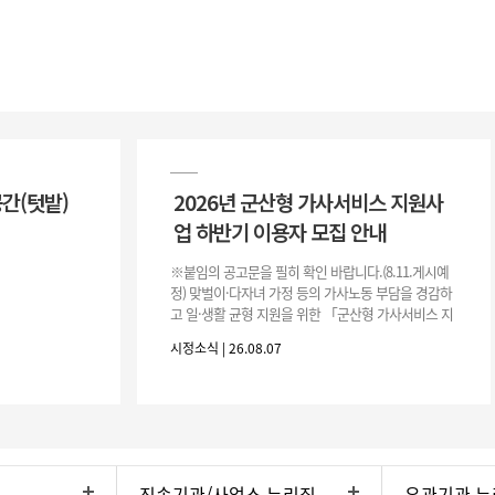
공간(텃밭)
2026년 군산형 가사서비스 지원사
업 하반기 이용자 모집 안내
※붙임의 공고문을 필히 확인 바랍니다.(8.11.게시예
정) 맞벌이·다자녀 가정 등의 가사노동 부담을 경감하
고 일·생활 균형 지원을 위한 「군산형 가사서비스 지
원사업」하반기 이용자를 다음과 같이 추가 모집하오
시정소식 | 26.08.07
니 많은 참여 바랍니다. 1
직속기관/사업소 누리집
유관기관 누