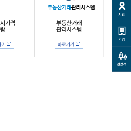
개
재정정보 공개
공공저작물
션
시민
통계정보
행정규제개혁
소상공인 지원
공시가격
부동산거래
민방위/재난안전
시스템
열람
관리시스템
행정규제개혁안내
고유가 피해지원금
민방위
규제신문고
군산사랑배달 배달의명수
기업
가기
바로가기
재난안전
규제입증요청
카드수수료 지원
풍수해보험
사
규제정보포털
소상공인지원
재해예방
관광객
관련기관 안내
군산시착한가격업소
시민대상보험
통계
영조물 배상보험
인 현황
군산시민 안전보험
군산시민 자전거보험
군산 상품
농업인안전보험 농가부담
 가이드북
금 지원사업