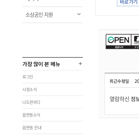
바로가기
림
열
소상공인 지원
림
가장 많이 본 메뉴
로그인
최근수정일
20
시정소식
열람하신
정보
나도한마디
읍면동소식
읍면동 안내