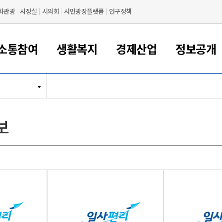
화관광
시장실
시의회
시민광장플랫폼
인구정책
소통참여
생활복지
경제산업
정보공개
새만금 해양거점도시 군산
정보공개 목록/청구
시민참여서비스
여권 민원
기업지원
교육
군산시 소개
군산시 관할권 주요논리
각종 신고/민원
사전정보공표
일자리/창업
차량 민원
상하수도
시청안내
새만금 관할구역 결
주민등록/인감/가
교통안내
기업목록
인사운영
SNS소식
여권발급안내
시민광장플랫폼
교육지원
투자기업 인센티브
정보공개 목록/청구
군산 현황
차량등록사업소 안내
하수도 계획
군산시 명장
사전정보공표
청사종합안내
주민등록/인감/가
시내버스
일반기업 목록
2022년도 통계
조직도
보
여권 서식
시장에게 바란다
평생교육
기업지원정책
군산의 역사
차량 신규/이전 등록
상수도시설
구인구직
수시공표
전화번호안내
각종서식
택시
사회적경제기업
2023년도 통계
업무
나의민원
학자금대출이자지원
경제 공지/서식
수상현황
저당권 설정/말소 등록
수질검사
청년뜰(청년센터/창업센터)
부서별 팩스번호
시외버스/고속버스
공장 검색
2024년도 통계
부서소
나도한마디
우리아이 꿈탐험 지원사업
기업애로해소SOS
자연지리특성
등록원부 열람/발급
상수도/하수도 요금
시청 오시는 길
철도/항공
2025년도 통계
부서별 
군산시사회적경제지원센터
칭찬합시다
시민정보화교육
강소연구개발특구
행정구역/행정지도
자동차 등록 서식
요금조회납부시스템
여객선
설문조사
부모학교예약시스템
자매결연/국제협력 도시
자동차 과태료 조회 및 납부
공공하수처리시설
교통 관련사이트
일자리 지원사업
자원봉사참여
군산어린이시청
군산의 상징
자동차 정기(종합)검사 기
주정차단속 문자알
일자리지원센터
간조회 및 검사예약
스
전자민원창
적극행정
디지털배움터