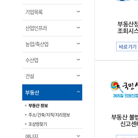
림
계약정보공개
전화번호안내
전화번호안내
전화번호안내
전화번호안내
전화번호안내
전화번호안내
전화번호안내
전화번호안내
군산시보
장사정보
열
기업목록
입찰/계약정보
읍면동소식
주민복지 안내서
주요시책
림
수산업
찾아오시는길
찾아오시는길
찾아오시는길
찾아오시는길
찾아오시는길
찾아오시는길
찾아오시는길
찾아오시는길
부동산
용역과제
열
민원편의제도
산업인프라
웹진 열린군산
조회시
시정계획
어업현황
림
타기관소식
민원 1회방문 처리제
주요업무
수산물 안전정보
열
농업/축산업
바로가기
어디서나 민원처리제
시정백서
림
군산수산물 소비촉진행사
상품권 구매 사용 및 관리
사전심사 청구제도
열
수산업
군산 특화 수산물
림
민원인 후견인제
열
건설
복합민원 상담예약제
림
폐업신고 원스톱서비스
열
부동산
납세자 보호관제도
림
부동산 정보
『안심상속』 원스톱 서비
스
주소/건축/지적/지리정보
부동산 불
신고센
조상땅찾기
열
에너지