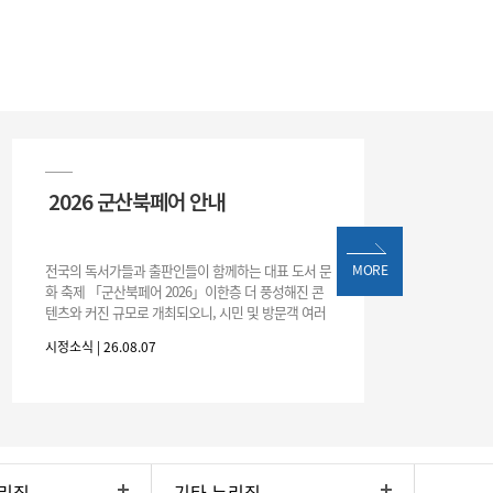
2026 군산북페어 안내
전국의 독서가들과 출판인들이 함께하는 대표 도서 문
MORE
화 축제 「군산북페어 2026」이한층 더 풍성해진 콘
텐츠와 커진 규모로 개최되오니, 시민 및 방문객 여러
분의 많은 관심과 참여 바랍니다.□ 행사 개요행사 기
시정소식 | 26.08.07
간: 2026. 8. 28.
리집
기타 누리집