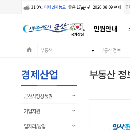
구름많음
문
31.0℃
미세먼지농도
좋음 17㎍/㎥
2026-08-09 현재
시
민원안내
민
전
부동산
부동산 정보
군산새만금
민원안내
소통참여
생활복지
경제산업
정보공개
군산소개
전북소개
주
군산에서 시작되는 새만금
전북특별자치도 소개
군산사랑상품권
민원창구안내
정보공개제도
복지/보건
시정알림
군산시 비전
체
권
민원이용안내
시정소식
인구정책
상품권 안내
제도안내
전북특별자치도란?
메
경제산업
부동산 정
민원수수료
시험/채용
통합돌봄
상품권 공지사항
비공개대상정보
전북특별자치도 용어 Q&A
뉴
도
종합민원창구
보도자료
주민복지
상품권 Q&A
불복구제절차
자료실
시
아름다운 배려창구
행사안내
아동/청소년
상품권 이용규약
수수료
열
군산사랑상품권
홍보영상 게시판
토지정보민원창구
행사일정표
여성/가족
판매대행점 조회
정보공개서식
림
군
대표전화
대표전화
대표전화
대표전화
대표전화
대표전화
대표전화
대표전화
063-454-4000
063-454-4000
063-454-4000
063-454-4000
063-454-4000
063-454-4000
063-454-4000
063-454-4000
열
기업지원
무인민원발급기
교육안내
노인복지
지류상품권 재고조회
림
산
보건소식
장애인복지
부서 및 담당자 연락처
부서 및 담당자 연락처
부서 및 담당자 연락처
부서 및 담당자 연락처
부서 및 담당자 연락처
부서 및 담당자 연락처
부서 및 담당자 연락처
부서 및 담당자 연락처
열
일자리/창업
고시공고
사회서비스(바우처)