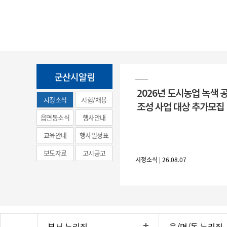
군산시알림
2026년 도시농업 녹색 
시정소식
시험/채용
조성 사업 대상 추가모집
(municipal
읍면동소식
행사안내
news)
교육안내
행사일정표
보도자료
고시공고
시정소식 | 26.08.07
부서 누리집
읍/면/동 누리집