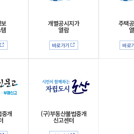
위원회 현황
공공데이터 개방
업무추진비공
군산시 무상교통
공부의 명수
정부24
위원회 명단공개
공공데이터 개방
예산/재정
법률정보
국민신문고
건설
부동산
에너지
정보
개별공시지가
주택
환경
청소
위생
위원회 회의록 공개
공공데이터 수요조사
민원편람/서식
한눈에 서비스
전자가족관계등록
스템
열람
예산안내
조례규칙 입법예고
경제동향
도로/가로등
부동산 정보
태양광
환경선언문
청소정보
공중위생
재정공시
조례규칙 입법예고(구)
물가정보
자전거
주소/건축/지적/지리정보
가스/석유
인터넷등기소
바로가기
바로
환경기본정보
대형폐기물 배출신고
위생용품 제조업
결산보고서
법률정보 관련사이트
사회조사
조상땅찾기
국세청홈택스
화학물질 관리지도
공모사업
생활쓰레기 처리요령
식품위생
중기지방재정계획
사업체조
위택스
미세먼지 대응
음식물쓰레기 처리요령
문화 콘텐츠업
투자심사
통계연보
부동산통합민원
환경영향평가
폐기물 처리시설 현황
예산낭비신고
청년통계
체육
공공데이터포털
석면해체 건축물정보
보조금 부정수급 신고
주민등록
새올전자민원창구
체육시설 안내
환경오염업소 공개
공유재산
체류외국
군산시체육회
환경 관련사이트
재정용어사전
생활체육 공지
법중개
(구)부동산불법중개
군산시 고향사랑기부제
터
신고센터
고향사랑기부제 소개
군산상품