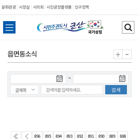
문화관광
시장실
시의회
시민광장플랫폼
인구정책
시
전
검
민
체
색
메
하
-
+
읍면동소식
주
뉴
기
열
권
기
검
검
~
도
색
색
시
종
시
작
료
일
일
군
산
896
895
894
893
892
891
890
889
888