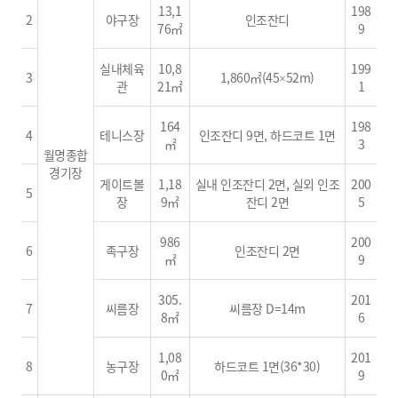
13,1
198
2
야구장
인조잔디
76㎡
9
실내체육
10,8
199
3
1,860㎡(45×52m)
관
21㎡
1
164
198
4
테니스장
인조잔디 9면, 하드코트 1면
㎡
3
월명종합
경기장
게이트볼
1,18
실내 인조잔디 2면, 실외 인조
200
5
장
9㎡
잔디 2면
5
986
200
6
족구장
인조잔디 2면
㎡
9
305.
201
7
씨름장
씨름장 D=14m
8㎡
6
1,08
201
8
농구장
하드코트 1면(36*30)
0㎡
9