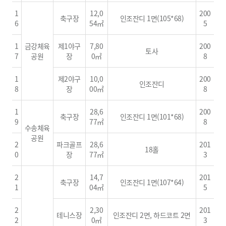
1
12,0
200
축구장
인조잔디 1면(105*68)
6
54㎡
5
1
금강체육
제1야구
7,80
200
토사
7
공원
장
0㎡
8
1
제2야구
10,0
200
인조잔디
8
장
00㎡
8
1
28,6
200
축구장
인조잔디 1면(101*68)
9
77㎡
8
수송체육
공원
2
파크골프
28,6
201
18홀
0
장
77㎡
3
2
14,7
201
축구장
인조잔디 1면(107*64)
1
04㎡
5
2
2,30
201
테니스장
인조잔디 2면, 하드코트 2면
2
0㎡
3