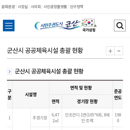
문화관광
시장실
시의회
시민광장플랫폼
인구정책
시
전
검
민
체
색
메
하
-
+
군산시 공공체육시설 총괄 현황
주
뉴
기
열
권
기
군산시 공공체육시설 총괄 현황
도
면적 및 현황
시
구
준공
시설명
분
연도
면적
경기장 현황
군
6,47
인조잔디 1면(105*68), 8레
198
산
1
주경기장
2㎡
인 트랙
0