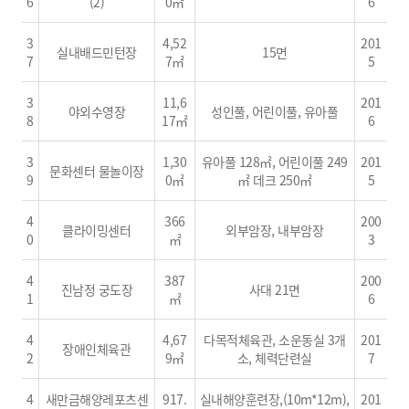
6
(2)
0㎡
6
3
4,52
201
실내배드민턴장
15면
7
7㎡
5
3
11,6
201
야외수영장
성인풀, 어린이풀, 유아풀
8
17㎡
6
3
1,30
유아풀 128㎡, 어린이풀 249
201
문화센터 물놀이장
9
0㎡
㎡ 데크 250㎡
5
4
366
200
클라이밍센터
외부암장, 내부암장
0
㎡
3
4
387
200
진남정 궁도장
사대 21면
1
㎡
6
4
4,67
다목적체육관, 소운동실 3개
201
장애인체육관
2
9㎡
소, 체력단련실
7
4
새만금해양레포츠센
917.
실내해양훈련장,(10m*12m),
201