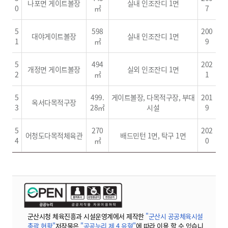
나포면 게이트볼장
실내 인조잔디 1면
0
㎡
7
5
598
200
대야게이트볼장
실내 인조잔디 1면
1
㎡
9
5
494
202
개정면 게이트볼장
실외 인조잔디 1면
2
㎡
1
5
499.
게이트볼장, 다목적구장, 부대
201
옥서다목적구장
3
28㎡
시설
9
5
270
202
어청도다목적체육관
배드민턴 1면, 탁구 1면
4
㎡
0
군산시청 체육진흥과 시설운영계에서 제작한
"군산시 공공체육시설
총괄 현황"
저작물은
"공공누리 제 4 유형"
에 따라 이용 할 수 있습니