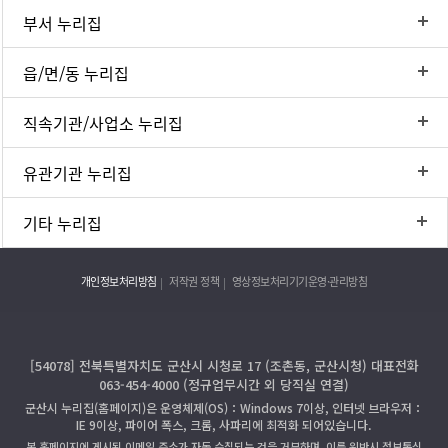
부서 누리집
읍/면/동 누리집
직속기관/사업소 누리집
유관기관 누리집
기타 누리집
개인정보처리방침
저작권 정책
영상정보처리기기운영·관리방침
[54078] 전북특별자치도 군산시 시청로 17 (조촌동, 군산시청) 대표전화
063-454-4000 (정규업무시간 외 당직실 연결)
군산시 누리집(홈페이지)은 운영체제(OS)：Windows 7이상, 인터넷 브라우저：
IE 9이상, 파이어 폭스, 크롬, 사파리에 최적화 되어있습니다.
본 홈페이지에 게시된 이메일 주소가 자동 수집되는 것을 거부하며, 이를 위반시 정보통신