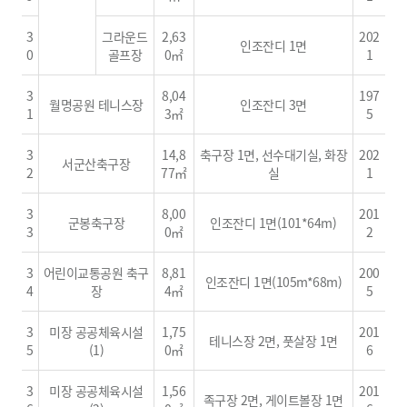
3
그라운드
2,63
202
인조잔디 1면
0
골프장
0㎡
1
3
8,04
197
월명공원 테니스장
인조잔디 3면
1
3㎡
5
3
14,8
축구장 1면, 선수대기실, 화장
202
서군산축구장
2
77㎡
실
1
3
8,00
201
군봉축구장
인조잔디 1면(101*64m)
3
0㎡
2
3
어린이교통공원 축구
8,81
200
인조잔디 1면(105m*68m)
4
장
4㎡
5
3
미장 공공체육시설
1,75
201
테니스장 2면, 풋살장 1면
5
(1)
0㎡
6
3
미장 공공체육시설
1,56
201
족구장 2면, 게이트볼장 1면