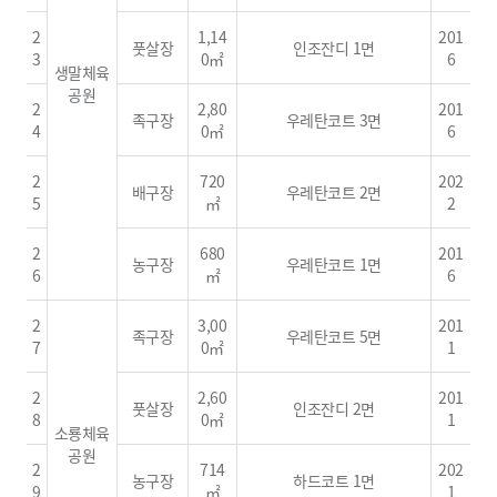
2
1,14
201
풋살장
인조잔디 1면
3
0㎡
6
생말체육
공원
2
2,80
201
족구장
우레탄코트 3면
4
0㎡
6
2
720
202
배구장
우레탄코트 2면
5
㎡
2
2
680
201
농구장
우레탄코트 1면
6
㎡
6
2
3,00
201
족구장
우레탄코트 5면
7
0㎡
1
2
2,60
201
풋살장
인조잔디 2면
8
0㎡
1
소룡체육
공원
2
714
202
농구장
하드코트 1면
9
㎡
1