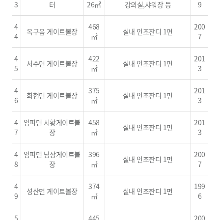
3
터
26㎡
강의실,샤워장 등
9
4
468
200
옥구읍 게이트볼장
실내 인조잔디 1면
4
㎡
7
4
422
201
서수면 게이트볼장
실내 인조잔디 1면
5
㎡
3
4
375
201
회현면 게이트볼장
실내 인조잔디 1면
6
㎡
3
4
임피면 서황게이트볼
458
201
실내 인조잔디 1면
7
장
㎡
3
4
임피면 남상게이트볼
396
200
실내 인조잔디 1면
8
장
㎡
7
4
374
199
성산면 게이트볼장
실내 인조잔디 1면
9
㎡
6
5
445
200