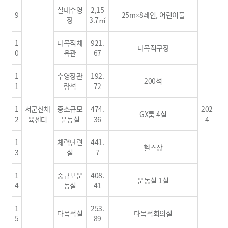
실내수영
2,15
9
25m×8레인, 어린이풀
장
3.7㎡
1
다목적체
921.
다목적구장
0
육관
67
1
수영장관
192.
200석
1
람석
72
1
서군산체
중소규모
474.
202
GX룸 4실
2
육센터
운동실
36
4
1
체력단련
441.
헬스장
3
실
7
1
중규모운
408.
운동실 1실
4
동실
41
1
253.
다목적실
다목적회의실
5
89