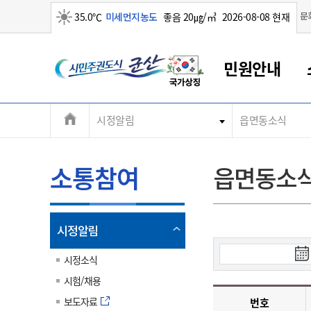
맑음
문
35.0℃
미세먼지농도
좋음 20㎍/㎥
2026-08-08 현재
시
민원안내
민
전
시정알림
읍면동소식
군산새만금
민원안내
소통참여
생활복지
경제산업
정보공개
군산소개
전북소개
주
군산에서 시작되는 새만금
전북특별자치도 소개
군산사랑상품권
민원창구안내
정보공개제도
복지/보건
시정알림
군산시 비전
체
권
민원이용안내
시정소식
인구정책
상품권 안내
제도안내
전북특별자치도란?
메
소통참여
읍면동소
민원수수료
시험/채용
통합돌봄
상품권 공지사항
비공개대상정보
전북특별자치도 용어 Q&A
뉴
도
종합민원창구
보도자료
주민복지
상품권 Q&A
불복구제절차
자료실
시
아름다운 배려창구
행사안내
아동/청소년
상품권 이용규약
수수료
열
시정알림
홍보영상 게시판
토지정보민원창구
행사일정표
여성/가족
판매대행점 조회
정보공개서식
림
검
군
대표전화
대표전화
대표전화
대표전화
대표전화
대표전화
대표전화
대표전화
063-454-4000
063-454-4000
063-454-4000
063-454-4000
063-454-4000
063-454-4000
063-454-4000
063-454-4000
시정소식
무인민원발급기
교육안내
노인복지
지류상품권 재고조회
색
시험/채용
시
산
보건소식
장애인복지
부서 및 담당자 연락처
부서 및 담당자 연락처
부서 및 담당자 연락처
부서 및 담당자 연락처
부서 및 담당자 연락처
부서 및 담당자 연락처
부서 및 담당자 연락처
부서 및 담당자 연락처
작
보도자료
번호
고시공고
사회서비스(바우처)