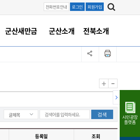
전화번호안내
로그인
회원가입
군산새만금
군산소개
전북소개
정 대응
족관계
부서/업무
RE100의 중심 새만금
도시/공원/주택
산업인프라
정책실명제
토지/건축
읍면동 안내
군산새만금 홍보 영상
조직운영6대지표
농업/축산업
도시재생
지방세
족관계
도시계획/지구단위계획
군산국가산업단지
정책실명제 안내
지방세
도시재생사업
민선8기 농업비전/발전방
공무원 정원
향
-
+
공원녹지
군산2국가산업단지
국민신청실명제안내
지방세환급금신청
도시재생(현장)지원센터
과장급이상 상위직 비율
농산물 유통
식
주택
새만금산업단지
정책실명제 중점관리 대상
지방세 상담챗봇
도시재생시설 현황
공무원 1인당 주민수
가축방역
자료실
자유무역지역
도시재생 공지/행사
현장공무원 비율
동물복지
지방산업단지
재정규모대비 인건비운영
시민광장
농공단지
실국본부수
플랫폼
림 서비
산업단지 지도
내고장 알리미
등록일
조회
구
항만/여객/공항/철도/컨벤