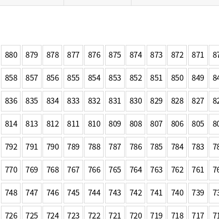
일
위원회 현황
공공데이터 개방
업무추진비공
군산시 무상교통
공부의 명수
정부24
위원회 명단공개
공공데이터 개방
예산/재정
법률정보
국민신문고
건설
부동산
에너지
환경
청소
위생
위원회 회의록 공개
공공데이터 수요조사
민원편람/서식
한눈에 서비스
전자가족관계등록
예산안내
조례규칙 입법예고
경제동향
도로/가로등
부동산 정보
태양광
880
879
878
877
876
875
874
873
872
871
8
환경선언문
청소정보
공중위생
재정공시
조례규칙 입법예고(구)
물가정보
자전거
주소/건축/지적/지리정보
가스/석유
인터넷등기소
환경기본정보
대형폐기물 배출신고
위생용품 제조업
858
857
856
855
854
853
852
851
850
849
8
결산보고서
법률정보 관련사이트
사회조사
조상땅찾기
국세청홈택스
화학물질 관리지도
공모사업
생활쓰레기 처리요령
식품위생
중기지방재정계획
사업체조
836
835
834
833
832
831
830
829
828
827
8
위택스
미세먼지 대응
음식물쓰레기 처리요령
문화 콘텐츠업
투자심사
통계연보
부동산통합민원
환경영향평가
폐기물 처리시설 현황
814
813
812
811
810
809
808
807
806
805
8
예산낭비신고
청년통계
체육
공공데이터포털
석면해체 건축물정보
보조금 부정수급 신고
주민등록
792
791
790
789
788
787
786
785
새올전자민원창구
784
783
7
체육시설 안내
환경오염업소 공개
공유재산
체류외국
군산시체육회
환경 관련사이트
770
769
768
767
766
765
764
763
762
761
7
재정용어사전
생활체육 공지
군산시 고향사랑기부제
748
747
746
745
744
743
742
741
740
739
7
고향사랑기부제 소개
군산상품
726
725
724
723
722
721
720
719
718
717
7