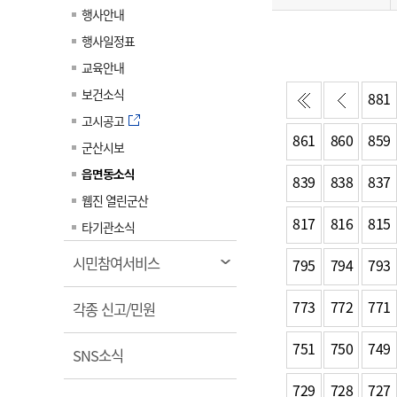
일
계약정보공개
행사안내
전화번호안내
전화번호안내
전화번호안내
전화번호안내
전화번호안내
전화번호안내
전화번호안내
전화번호안내
군산시보
장사정보
행사일정표
입찰/계약정보
읍면동소식
주민복지 안내서
주요시책
수산업
찾아오시는길
찾아오시는길
찾아오시는길
찾아오시는길
찾아오시는길
찾아오시는길
찾아오시는길
찾아오시는길
교육안내
용역과제
민원편의제도
웹진 열린군산
시정계획
어업현황
보건소식
881
타기관소식
민원 1회방문 처리제
주요업무
수산물 안전정보
고시공고
861
860
859
어디서나 민원처리제
시정백서
군산시보
군산수산물 소비촉진행사
상품권 구매 사용 및 관리
사전심사 청구제도
읍면동소식
군산 특화 수산물
839
838
837
민원인 후견인제
웹진 열린군산
817
816
815
복합민원 상담예약제
타기관소식
폐업신고 원스톱서비스
열
시민참여서비스
795
794
793
납세자 보호관제도
림
773
772
771
열
『안심상속』 원스톱 서비
각종 신고/민원
스
림
751
750
749
열
SNS소식
림
729
728
727