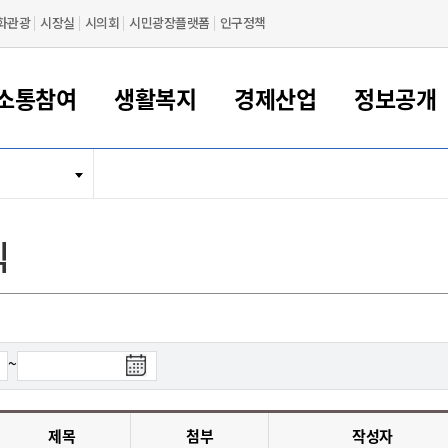
화관광
시장실
시의회
시민광장플랫폼
인구정책
소통참여
생활복지
경제산업
정보공개
새만금 해양거점도시 군산
정보공개 목록/청구
시민참여서비스
여권 민원
기업지원
교육
군산시 소개
군산시 관할권 주요논리
각종 신고/민원
사전정보공표
일자리/창업
차량 민원
상하수도
시청안내
새만금 관할구역 결
주민등록/인감/가
교통안내
기업목록
인사운영
SNS소식
여권발급안내
시민광장플랫폼
교육지원
투자기업 인센티브
정보공개 목록/청구
군산 현황
차량등록사업소 안내
하수도 계획
군산시 명장
사전정보공표
청사종합안내
주민등록/인감/가
시내버스
일반기업 목록
2022년도 통계
조직도
식
여권 서식
시장에게 바란다
평생교육
기업지원정책
군산의 역사
차량 신규/이전 등록
상수도시설
구인구직
수시공표
전화번호안내
각종서식
택시
사회적경제기업
2023년도 통계
업무
나의민원
학자금대출이자지원
경제 공지/서식
수상현황
저당권 설정/말소 등록
수질검사
청년뜰(청년센터/창업센터)
부서별 팩스번호
시외버스/고속버스
공장 검색
2024년도 통계
부서소
나도한마디
우리아이 꿈탐험 지원사업
기업애로해소SOS
자연지리특성
등록원부 열람/발급
상수도/하수도 요금
시청 오시는 길
철도/항공
2025년도 통계
부서별 
군산시사회적경제지원센터
칭찬합시다
시민정보화교육
강소연구개발특구
행정구역/행정지도
자동차 등록 서식
요금조회납부시스템
여객선
검
~
설문조사
부모학교예약시스템
자매결연/국제협력 도시
자동차 과태료 조회 및 납부
공공하수처리시설
교통 관련사이트
색
일자리 지원사업
종
자원봉사참여
군산어린이시청
군산의 상징
자동차 정기(종합)검사 기
주정차단속 문자알
일자리지원센터
료
간조회 및 검사예약
스
제목
첨부
작성자
전자민원창
적극행정
디지털배움터