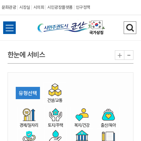
문화관광
시장실
시의회
시민광장플랫폼
인구정책
시
전
검
민
체
색
메
하
-
+
한눈에 서비스
주
뉴
기
열
권
기
도
유형선택
시
건설/교통
군
경제/일자리
토지/주택
복지/건강
출산/육아
산