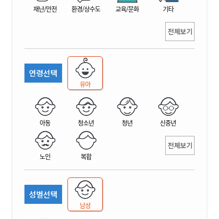
재난/안전
환경/상수도
교육/문화
기타
전체보기
연령선택
유아
아동
청소년
청년
신중년
전체보기
노인
복합
성별선택
남성