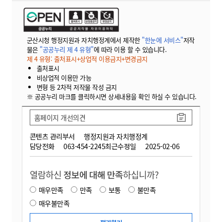
군산시청 행정지원과 자치행정계에서 제작한
"한눈에 서비스"
저작
물은
"공공누리 제 4 유형"
에 따라 이용 할 수 있습니다.
제 4 유형: 출처표시+상업적 이용금지+변경금지
출처표시
비상업적 이용만 가능
변형 등 2차적 저작물 작성 금지
※ 공공누리 마크를 클릭하시면 상세내용을 확인 하실 수 있습니다.
홈페이지 개선의견
콘텐츠 관리부서
행정지원과 자치행정계
담당전화
063-454-2245
최근수정일
2025-02-06
열람하신
정보에 대해 만족
하십니까?
매우만족
만족
보통
불만족
매우불만족