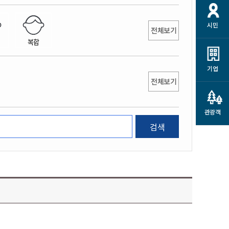
개
재정정보 공개
공공저작물
션
시민
통계정보
행정규제개혁
전체보기
소상공인 지원
복합
민방위/재난안전
시스템
행정규제개혁안내
고유가 피해지원금
민방위
규제신문고
군산사랑배달 배달의명수
기업
재난안전
전체보기
규제입증요청
카드수수료 지원
풍수해보험
사
규제정보포털
소상공인지원
재해예방
관광객
관련기관 안내
검색
군산시착한가격업소
시민대상보험
통계
영조물 배상보험
인 현황
군산시민 안전보험
군산시민 자전거보험
군산 상품
농업인안전보험 농가부담
 가이드북
금 지원사업