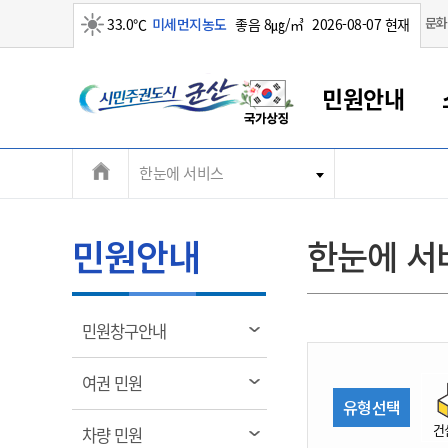
맑음
문화
33.0℃
미세먼지농도
좋음 8㎍/㎥
2026-08-07 현재
시
민원안내
민
전
한눈에 서비스
군산새만금
민원안내
소통참여
생활복지
경제산업
정보공개
군산소개
전북소개
주
군산에서 시작되는 새만금
전북특별자치도 소개
군산사랑상품권
민원창구안내
정보공개제도
복지/보건
시정알림
군산시 비전
체
권
민원이용안내
시정소식
인구정책
상품권 안내
제도안내
전북특별자치도란?
메
민원안내
한눈에 서
민원수수료
시험/채용
통합돌봄
상품권 공지사항
비공개대상정보
전북특별자치도 용어 Q&A
뉴
도
종합민원창구
보도자료
주민복지
상품권 Q&A
불복구제절차
자료실
시
아름다운 배려창구
행사안내
아동/청소년
상품권 이용규약
수수료
열
민원창구안내
홍보영상 게시판
토지정보민원창구
행사일정표
여성/가족
판매대행점 조회
정보공개서식
림
군
대표전화
대표전화
대표전화
대표전화
대표전화
대표전화
대표전화
대표전화
063-454-4000
063-454-4000
063-454-4000
063-454-4000
063-454-4000
063-454-4000
063-454-4000
063-454-4000
열
여권 민원
무인민원발급기
교육안내
노인복지
지류상품권 재고조회
림
유형선택
산
보건소식
장애인복지
부서 및 담당자 연락처
부서 및 담당자 연락처
부서 및 담당자 연락처
부서 및 담당자 연락처
부서 및 담당자 연락처
부서 및 담당자 연락처
부서 및 담당자 연락처
부서 및 담당자 연락처
건
열
차량 민원
고시공고
사회서비스(바우처)