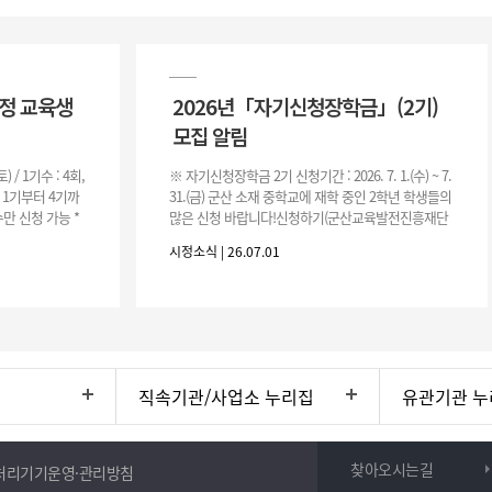
과정 교육생
2026년「자기신청장학금」(2기)
모집 알림
(토) / 1기수 : 4회,
※ 자기신청장학금 2기 신청기간 : 2026. 7. 1.(수) ~ 7.
은 1기부터 4기까
31.(금) 군산 소재 중학교에 재학 중인 2학년 학생들의
만 신청 가능 *
많은 신청 바랍니다!신청하기(군산교육발전진흥재단
홈페이지)☞ https://www.edugunsan.o
시정소식 | 26.07.01
직속기관/사업소 누리집
유관기관 누
찾아오시는길
처리기기운영·관리방침