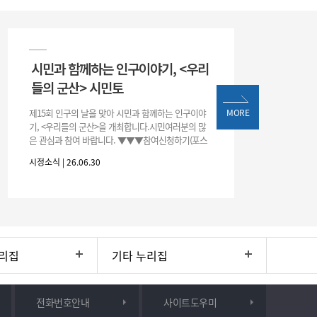
시민과 함께하는 인구이야기, <우리
들의 군산> 시민토
제15회 인구의 날을 맞아 시민과 함께하는 인구이야
MORE
기, <우리들의 군산>을 개최합니다.시민여러분의 많
은 관심과 참여 바랍니다. ▼▼▼참여신청하기(포스
터 하단 QR)▼▼▼
시정소식 | 26.06.30
리집
기타 누리집
전화번호안내
사이트도우미