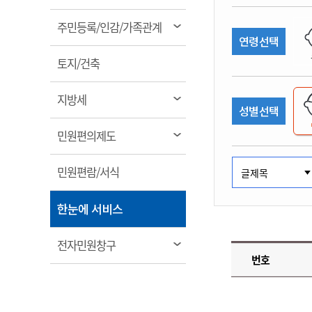
림
계약정보공개
전화번호안내
전화번호안내
전화번호안내
전화번호안내
전화번호안내
전화번호안내
전화번호안내
전화번호안내
군산시보
장사정보
열
주민등록/인감/가족관계
입찰/계약정보
연령선택
읍면동소식
주민복지 안내서
주요시책
림
수산업
찾아오시는길
찾아오시는길
찾아오시는길
찾아오시는길
찾아오시는길
찾아오시는길
찾아오시는길
찾아오시는길
용역과제
열
민원편의제도
토지/건축
웹진 열린군산
시정계획
어업현황
림
타기관소식
민원 1회방문 처리제
주요업무
수산물 안전정보
열
지방세
성별선택
어디서나 민원처리제
시정백서
림
군산수산물 소비촉진행사
상품권 구매 사용 및 관리
사전심사 청구제도
열
민원편의제도
군산 특화 수산물
림
민원인 후견인제
열
민원편람/서식
복합민원 상담예약제
림
폐업신고 원스톱서비스
열
한눈에 서비스
납세자 보호관제도
림
『안심상속』 원스톱 서비
열
전자민원창구
스
번호
림