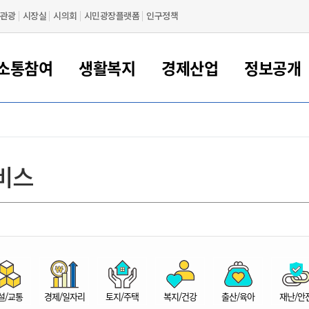
관광
시장실
시의회
시민광장플랫폼
인구정책
소통참여
생활복지
경제산업
정보공개
새만금 해양거점도시 군산
정보공개 목록/청구
시민참여서비스
여권 민원
기업지원
교육
군산시 소개
군산시 관할권 주요논리
각종 신고/민원
사전정보공표
일자리/창업
차량 민원
상하수도
시청안내
새만금 관할구역 결
주민등록/인감/가
교통안내
기업목록
인사운영
SNS소식
여권발급안내
시민광장플랫폼
교육지원
투자기업 인센티브
정보공개 목록/청구
군산 현황
차량등록사업소 안내
하수도 계획
군산시 명장
사전정보공표
청사종합안내
주민등록/인감/가
시내버스
일반기업 목록
2022년도 통계
조직도
비스
여권 서식
시장에게 바란다
평생교육
기업지원정책
군산의 역사
차량 신규/이전 등록
상수도시설
구인구직
수시공표
전화번호안내
각종서식
택시
사회적경제기업
2023년도 통계
업무
나의민원
학자금대출이자지원
경제 공지/서식
수상현황
저당권 설정/말소 등록
수질검사
청년뜰(청년센터/창업센터)
부서별 팩스번호
시외버스/고속버스
공장 검색
2024년도 통계
부서소
나도한마디
우리아이 꿈탐험 지원사업
기업애로해소SOS
자연지리특성
등록원부 열람/발급
상수도/하수도 요금
시청 오시는 길
철도/항공
2025년도 통계
부서별 
군산시사회적경제지원센터
칭찬합시다
시민정보화교육
강소연구개발특구
행정구역/행정지도
자동차 등록 서식
요금조회납부시스템
여객선
설문조사
부모학교예약시스템
자매결연/국제협력 도시
자동차 과태료 조회 및 납부
공공하수처리시설
교통 관련사이트
일자리 지원사업
자원봉사참여
군산어린이시청
군산의 상징
자동차 정기(종합)검사 기
주정차단속 문자알
일자리지원센터
설/교통
경제/일자리
토지/주택
복지/건강
출산/육아
재난/안
간조회 및 검사예약
스
전자민원창
적극행정
디지털배움터