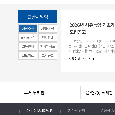
군산시알림
2026년 치유농업 기초
시정소식
시험/채용
모집공고
(municipal
읍면동소식
행사안내
❍ 교육기간 : 2026. 8. 4.(화) ~ 8. 29.
news)
총 12시간(이론 6, 실습 6) * 본 교육
교육안내
행사일정표
지 동일한 내용으로, 1인당 1개의 기수
보도자료
고시공고
기수별 교육 요일 및 시간
시정소식 | 26.07.01
부서 누리집
읍/면/동 누리집
개인정보처리방침
저작권 정책
영상정보