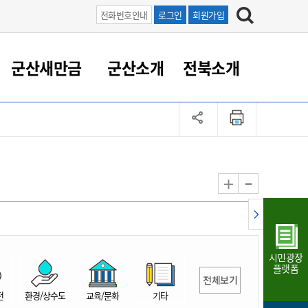
전화번호안내
로그인
회원가입
군산새만금
군산소개
전북소개
정 대응
족관계
부서/업무
RE100의 중심 새만금
도시/공원/주택
산업인프라
정책실명제
토지/건축
읍면동 안내
군산새만금 홍보 영상
조직운영6대지표
농업/축산업
도시재생
지방세
족관계
도시계획/지구단위계획
군산국가산업단지
정책실명제 안내
지방세
도시재생사업
민선8기 농업비전/발전방
공무원 정원
향
-
+
공원녹지
군산2국가산업단지
국민신청실명제안내
지방세환급금신청
도시재생(현장)지원센터
과장급이상 상위직 비율
농산물 유통
식
주택
새만금산업단지
정책실명제 중점관리 대상
지방세 상담챗봇
도시재생시설 현황
공무원 1인당 주민수
가축방역
자료실
자유무역지역
도시재생 공지/행사
현장공무원 비율
동물복지
지방산업단지
재정규모대비 인건비운영
시민광장
농공단지
실국본부수
플랫폼
전체보기
림 서비
산업단지 지도
내고장 알리미
전
환경/상수도
교육/문화
기타
구
항만/여객/공항/철도/컨벤