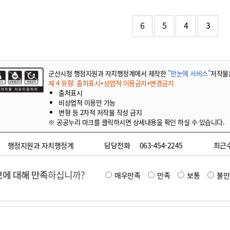
기부자 예우제
기부자 명예의 전당
6
5
4
3
기금사업
군산시 답례품
고향사랑기부제 소식
군산시청 행정지원과 자치행정계에서 제작한
"한눈에 서비스"
저작물
제 4 유형: 출처표시+상업적 이용금지+변경금지
출처표시
비상업적 이용만 가능
변형 등 2차적 저작물 작성 금지
※ 공공누리 마크를 클릭하시면 상세내용을 확인 하실 수 있습니다.
행정지원과 자치행정계
담당전화
063-454-2245
최근
에 대해 만족
하십니까?
매우만족
만족
보통
불만