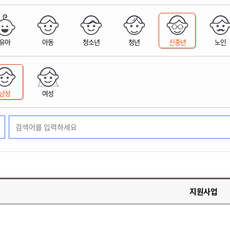
위원회 현황
공공데이터 개방
업무추진비공
군산시 무상교통
공부의 명수
정부24
위원회 명단공개
공공데이터 개방
예산/재정
법률정보
국민신문고
건설
부동산
에너지
유아
아동
청소년
청년
신중년
노인
환경
청소
위생
위원회 회의록 공개
공공데이터 수요조사
민원편람/서식
한눈에 서비스
전자가족관계등록
예산안내
조례규칙 입법예고
경제동향
도로/가로등
부동산 정보
태양광
환경선언문
청소정보
공중위생
재정공시
조례규칙 입법예고(구)
물가정보
자전거
주소/건축/지적/지리정보
가스/석유
인터넷등기소
환경기본정보
대형폐기물 배출신고
위생용품 제조업
결산보고서
법률정보 관련사이트
사회조사
조상땅찾기
국세청홈택스
남성
여성
화학물질 관리지도
공모사업
생활쓰레기 처리요령
식품위생
중기지방재정계획
사업체조
위택스
미세먼지 대응
음식물쓰레기 처리요령
문화 콘텐츠업
투자심사
통계연보
부동산통합민원
환경영향평가
폐기물 처리시설 현황
예산낭비신고
청년통계
체육
공공데이터포털
석면해체 건축물정보
보조금 부정수급 신고
주민등록
새올전자민원창구
체육시설 안내
환경오염업소 공개
공유재산
체류외국
군산시체육회
환경 관련사이트
재정용어사전
생활체육 공지
지원사업
군산시 고향사랑기부제
고향사랑기부제 소개
군산상품