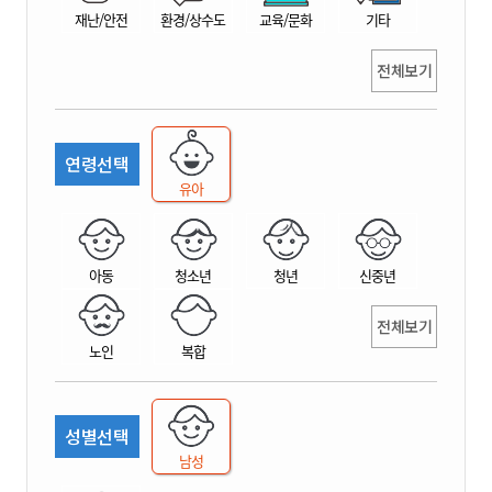
재난/안전
환경/상수도
교육/문화
기타
전체보기
연령선택
유아
아동
청소년
청년
신중년
전체보기
노인
복합
성별선택
남성