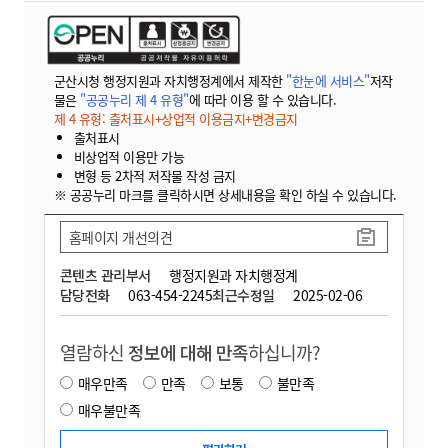
군산시청 행정지원과 자치행정계에서 제작한
"한눈에 서비스"
저작
물은
"공공누리 제 4 유형"
에 따라 이용 할 수 있습니다.
제 4 유형: 출처표시+상업적 이용금지+변경금지
출처표시
비상업적 이용만 가능
변형 등 2차적 저작물 작성 금지
※ 공공누리 마크를 클릭하시면 상세내용을 확인 하실 수 있습니다.
홈페이지 개선의견
콘텐츠 관리부서
행정지원과 자치행정계
담당전화
063-454-2245
최근수정일
2025-02-06
열람하신
정보에 대해 만족
하십니까?
매우만족
만족
보통
불만족
매우불만족