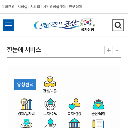
문화관광
시장실
시의회
시민광장플랫폼
인구정책
시
전
검
민
체
색
메
하
-
+
한눈에 서비스
주
뉴
기
열
권
기
도
유형선택
시
건설/교통
군
경제/일자리
토지/주택
복지/건강
출산/육아
산