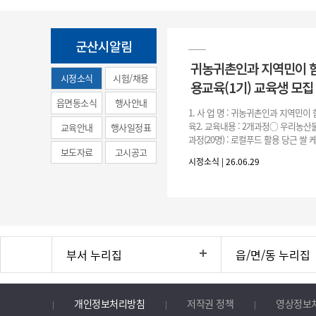
군산시알림
귀농귀촌인과 지역민이 
시정소식
시험/채용
용교육(1기) 교육생 모집
(municipal
읍면동소식
행사안내
1. 사 업 명 : 귀농귀촌인과 지역민
news)
육2. 교육내용 : 2개과정○ 우리농산물
교육안내
행사일정표
과정(20명) : 로컬푸드 활용 당근 쌀
보도자료
고시공고
○ 농촌주택 생활공예 과정(20명) : 
시정소식 | 26.06.29
등을
부서 누리집
읍/면/동 누리집
개인정보처리방침
저작권 정책
영상정보