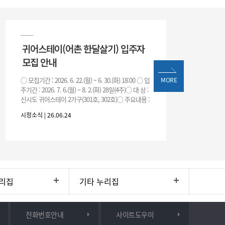
귀어스테이(어촌 한달살기) 입주자
모집 안내
○ 모집기간 : 2026. 6. 22.(월) ~ 6. 30.(화) 18:00 ○ 입
MORE
주기간 : 2026. 7. 6.(월) ~ 8. 2.(화) 28일(4주)○ 대 상 :
신시도 귀어스테이 2가구(301호, 302호)○ 주요내용 :
귀어
시정소식 | 26.06.24
리집
기타 누리집
전화번호안내
사이트도우미