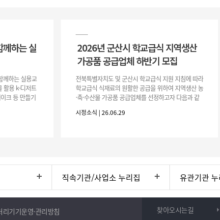
함께하는 실
2026년 군산시 학교급식 지역생산
가공품 공급업체 하반기 모집
이 함께하는 실용교
전북특별자치도 및 군산시 학교급식 지원 지침에 따라
 활용 k-디저트
학교급식 식재료의 원활한 공급을 위하여 지역생산 농
 케이크 등 만들기
·축·수산물 가공품 공급업체를 선정하고자 다음과 같
터프팅, 라탄공예
이 공고합니다. 1. 모집공고 가. 공고개요 ○ 공 고 명 :
시정소식 | 26.06.29
2026년 군산시
직속기관/사업소 누리집
유관기관 누
찾아오시는길
처리기기운영·관리방침