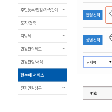
림
계약정보공개
전화번호안내
전화번호안내
전화번호안내
전화번호안내
전화번호안내
전화번호안내
전화번호안내
전화번호안내
군산시보
장사정보
열
주민등록/인감/가족관계
입찰/계약정보
연령선택
읍면동소식
주민복지 안내서
주요시책
림
수산업
찾아오시는길
찾아오시는길
찾아오시는길
찾아오시는길
찾아오시는길
찾아오시는길
찾아오시는길
찾아오시는길
용역과제
열
민원편의제도
토지/건축
웹진 열린군산
시정계획
어업현황
림
타기관소식
민원 1회방문 처리제
주요업무
수산물 안전정보
열
지방세
성별선택
어디서나 민원처리제
시정백서
림
군산수산물 소비촉진행사
상품권 구매 사용 및 관리
사전심사 청구제도
열
민원편의제도
군산 특화 수산물
림
민원인 후견인제
열
민원편람/서식
복합민원 상담예약제
림
폐업신고 원스톱서비스
열
한눈에 서비스
납세자 보호관제도
림
『안심상속』 원스톱 서비
열
전자민원창구
스
번호
림