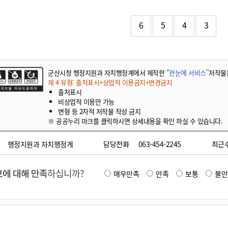
기부자 예우제
기부자 명예의 전당
6
5
4
3
기금사업
군산시 답례품
고향사랑기부제 소식
군산시청 행정지원과 자치행정계에서 제작한
"한눈에 서비스"
저작물
제 4 유형: 출처표시+상업적 이용금지+변경금지
출처표시
비상업적 이용만 가능
변형 등 2차적 저작물 작성 금지
※ 공공누리 마크를 클릭하시면 상세내용을 확인 하실 수 있습니다.
행정지원과 자치행정계
담당전화
063-454-2245
최근
에 대해 만족
하십니까?
매우만족
만족
보통
불만