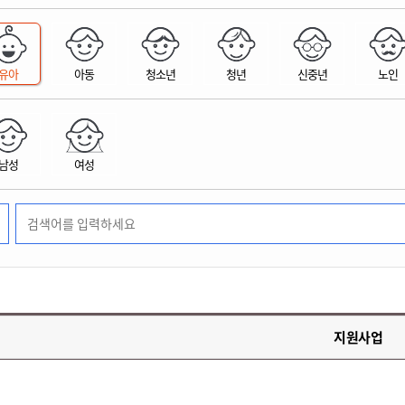
위원회 현황
공공데이터 개방
업무추진비공
군산시 무상교통
공부의 명수
정부24
위원회 명단공개
공공데이터 개방
예산/재정
법률정보
국민신문고
건설
부동산
에너지
유아
아동
청소년
청년
신중년
노인
환경
청소
위생
위원회 회의록 공개
공공데이터 수요조사
민원편람/서식
한눈에 서비스
전자가족관계등록
예산안내
조례규칙 입법예고
경제동향
도로/가로등
부동산 정보
태양광
환경선언문
청소정보
공중위생
재정공시
조례규칙 입법예고(구)
물가정보
자전거
주소/건축/지적/지리정보
가스/석유
인터넷등기소
환경기본정보
대형폐기물 배출신고
위생용품 제조업
결산보고서
법률정보 관련사이트
사회조사
조상땅찾기
국세청홈택스
남성
여성
화학물질 관리지도
공모사업
생활쓰레기 처리요령
식품위생
중기지방재정계획
사업체조
위택스
미세먼지 대응
음식물쓰레기 처리요령
문화 콘텐츠업
투자심사
통계연보
부동산통합민원
환경영향평가
폐기물 처리시설 현황
예산낭비신고
청년통계
체육
공공데이터포털
석면해체 건축물정보
보조금 부정수급 신고
주민등록
새올전자민원창구
체육시설 안내
환경오염업소 공개
공유재산
체류외국
군산시체육회
환경 관련사이트
재정용어사전
생활체육 공지
지원사업
군산시 고향사랑기부제
고향사랑기부제 소개
군산상품