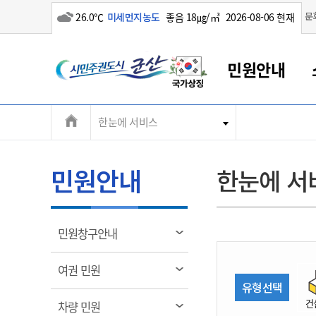
흐림
문
26.0℃
미세먼지농도
좋음 18㎍/㎥
2026-08-06 현재
시
민원안내
민
전
한눈에 서비스
군산새만금
민원안내
소통참여
생활복지
경제산업
정보공개
군산소개
전북소개
주
군산에서 시작되는 새만금
전북특별자치도 소개
군산사랑상품권
민원창구안내
정보공개제도
복지/보건
시정알림
군산시 비전
체
권
민원이용안내
시정소식
인구정책
상품권 안내
제도안내
전북특별자치도란?
메
민원안내
한눈에 서
민원수수료
시험/채용
통합돌봄
상품권 공지사항
비공개대상정보
전북특별자치도 용어 Q&A
뉴
도
종합민원창구
보도자료
주민복지
상품권 Q&A
불복구제절차
자료실
시
아름다운 배려창구
행사안내
아동/청소년
상품권 이용규약
수수료
열
민원창구안내
홍보영상 게시판
토지정보민원창구
행사일정표
여성/가족
판매대행점 조회
정보공개서식
림
군
대표전화
대표전화
대표전화
대표전화
대표전화
대표전화
대표전화
대표전화
063-454-4000
063-454-4000
063-454-4000
063-454-4000
063-454-4000
063-454-4000
063-454-4000
063-454-4000
열
여권 민원
무인민원발급기
교육안내
노인복지
지류상품권 재고조회
림
유형선택
산
보건소식
장애인복지
부서 및 담당자 연락처
부서 및 담당자 연락처
부서 및 담당자 연락처
부서 및 담당자 연락처
부서 및 담당자 연락처
부서 및 담당자 연락처
부서 및 담당자 연락처
부서 및 담당자 연락처
건
열
차량 민원
고시공고
사회서비스(바우처)