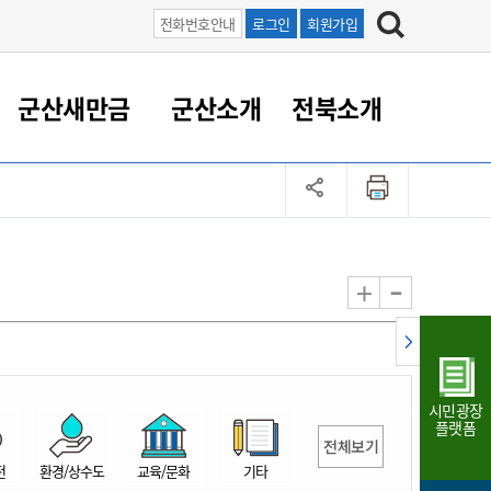
전화번호안내
로그인
회원가입
군산새만금
군산소개
전북소개
정 대응
족관계
부서/업무
RE100의 중심 새만금
도시/공원/주택
산업인프라
정책실명제
토지/건축
읍면동 안내
군산새만금 홍보 영상
조직운영6대지표
농업/축산업
도시재생
지방세
족관계
도시계획/지구단위계획
군산국가산업단지
정책실명제 안내
지방세
도시재생사업
민선8기 농업비전/발전방
공무원 정원
향
-
+
공원녹지
군산2국가산업단지
국민신청실명제안내
지방세환급금신청
도시재생(현장)지원센터
과장급이상 상위직 비율
농산물 유통
식
주택
새만금산업단지
정책실명제 중점관리 대상
지방세 상담챗봇
도시재생시설 현황
공무원 1인당 주민수
가축방역
자료실
자유무역지역
도시재생 공지/행사
현장공무원 비율
동물복지
지방산업단지
재정규모대비 인건비운영
시민광장
농공단지
실국본부수
플랫폼
전체보기
림 서비
산업단지 지도
내고장 알리미
전
환경/상수도
교육/문화
기타
구
항만/여객/공항/철도/컨벤