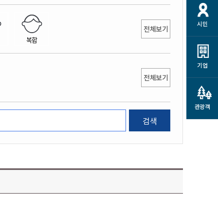
개
재정정보 공개
공공저작물
션
시민
통계정보
행정규제개혁
전체보기
소상공인 지원
복합
민방위/재난안전
시스템
행정규제개혁안내
고유가 피해지원금
민방위
규제신문고
군산사랑배달 배달의명수
기업
재난안전
전체보기
규제입증요청
카드수수료 지원
풍수해보험
사
규제정보포털
소상공인지원
재해예방
관광객
관련기관 안내
검색
군산시착한가격업소
시민대상보험
통계
영조물 배상보험
인 현황
군산시민 안전보험
군산시민 자전거보험
군산 상품
농업인안전보험 농가부담
 가이드북
금 지원사업