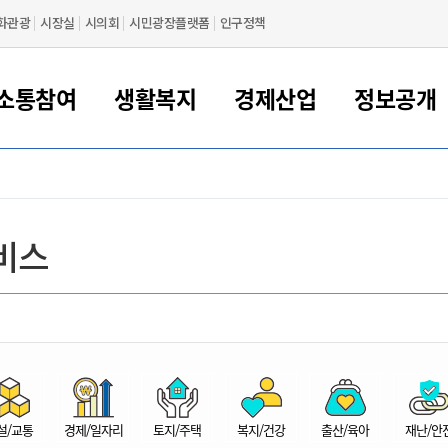
화관광
시장실
시의회
시민광장플랫폼
인구정책
소통참여
생활복지
경제산업
정보공개
새만금 해양거점도시 군산
정보공개 목록/청구
시민참여서비스
여권 민원
기업지원
교육
군산시 소개
군산시 관할권 주요논리
각종 신고/민원
사전정보공표
일자리/창업
차량 민원
상하수도
시청안내
새만금 관할구역 결
주민등록/인감/가
교통안내
기업목록
인사운영
SNS소식
여권발급안내
시민광장플랫폼
교육지원
투자기업 인센티브
정보공개 목록/청구
군산 현황
차량등록사업소 안내
하수도 계획
군산시 명장
사전정보공표
청사종합안내
주민등록/인감/가
시내버스
일반기업 목록
2022년도 통계
조직도
비스
여권 서식
시장에게 바란다
평생교육
기업지원정책
군산의 역사
차량 신규/이전 등록
상수도시설
구인구직
수시공표
전화번호안내
각종서식
택시
사회적경제기업
2023년도 통계
업무
나의민원
학자금대출이자지원
경제 공지/서식
수상현황
저당권 설정/말소 등록
수질검사
청년뜰(청년센터/창업센터)
부서별 팩스번호
시외버스/고속버스
공장 검색
2024년도 통계
부서소
나도한마디
우리아이 꿈탐험 지원사업
기업애로해소SOS
자연지리특성
등록원부 열람/발급
상수도/하수도 요금
시청 오시는 길
철도/항공
2025년도 통계
부서별 
군산시사회적경제지원센터
칭찬합시다
시민정보화교육
강소연구개발특구
행정구역/행정지도
자동차 등록 서식
요금조회납부시스템
여객선
설문조사
부모학교예약시스템
자매결연/국제협력 도시
자동차 과태료 조회 및 납부
공공하수처리시설
교통 관련사이트
일자리 지원사업
자원봉사참여
군산어린이시청
군산의 상징
자동차 정기(종합)검사 기
주정차단속 문자알
일자리지원센터
설/교통
경제/일자리
토지/주택
복지/건강
출산/육아
재난/안
간조회 및 검사예약
스
전자민원창
적극행정
디지털배움터