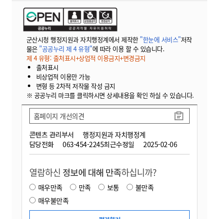
군산시청 행정지원과 자치행정계에서 제작한
"한눈에 서비스"
저작
물은
"공공누리 제 4 유형"
에 따라 이용 할 수 있습니다.
제 4 유형: 출처표시+상업적 이용금지+변경금지
출처표시
비상업적 이용만 가능
변형 등 2차적 저작물 작성 금지
※ 공공누리 마크를 클릭하시면 상세내용을 확인 하실 수 있습니다.
홈페이지 개선의견
콘텐츠 관리부서
행정지원과 자치행정계
담당전화
063-454-2245
최근수정일
2025-02-06
열람하신
정보에 대해 만족
하십니까?
매우만족
만족
보통
불만족
매우불만족