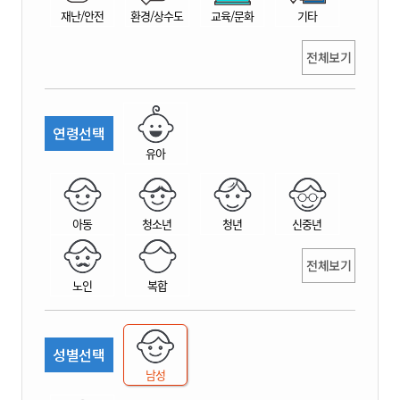
재난/안전
환경/상수도
교육/문화
기타
전체보기
연령선택
유아
아동
청소년
청년
신중년
전체보기
노인
복합
성별선택
남성