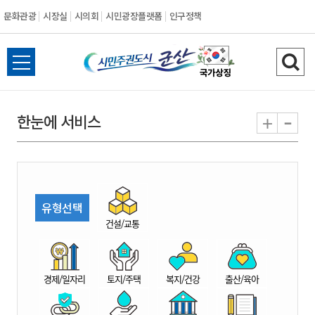
문화관광
시장실
시의회
시민광장플랫폼
인구정책
시
전
검
민
체
색
메
하
-
+
한눈에 서비스
주
뉴
기
열
권
기
도
유형선택
시
건설/교통
군
경제/일자리
토지/주택
복지/건강
출산/육아
산