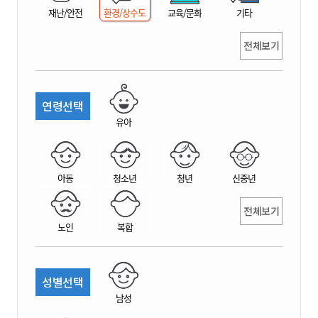
재난/안전
환경/상수도
교육/문화
기타
전체보기
연령선택
유아
아동
청소년
청년
신중년
전체보기
노인
복합
성별선택
남성