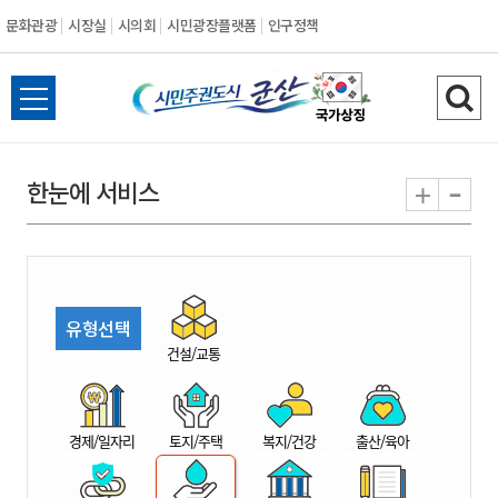
문화관광
시장실
시의회
시민광장플랫폼
인구정책
시
전
검
민
체
색
메
하
-
+
한눈에 서비스
주
뉴
기
열
권
기
도
유형선택
시
건설/교통
군
경제/일자리
토지/주택
복지/건강
출산/육아
산