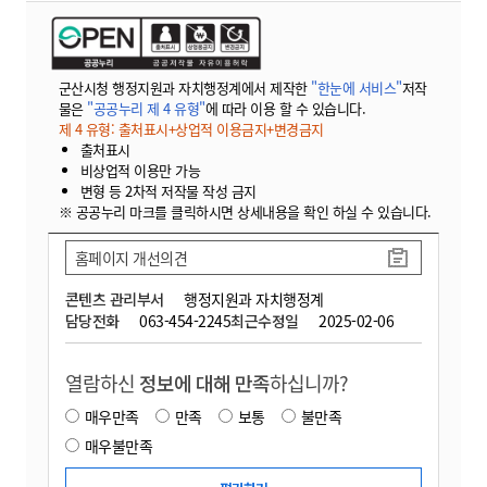
군산시청 행정지원과 자치행정계에서 제작한
"한눈에 서비스"
저작
물은
"공공누리 제 4 유형"
에 따라 이용 할 수 있습니다.
제 4 유형: 출처표시+상업적 이용금지+변경금지
출처표시
비상업적 이용만 가능
변형 등 2차적 저작물 작성 금지
※ 공공누리 마크를 클릭하시면 상세내용을 확인 하실 수 있습니다.
홈페이지 개선의견
콘텐츠 관리부서
행정지원과 자치행정계
담당전화
063-454-2245
최근수정일
2025-02-06
열람하신
정보에 대해 만족
하십니까?
매우만족
만족
보통
불만족
매우불만족