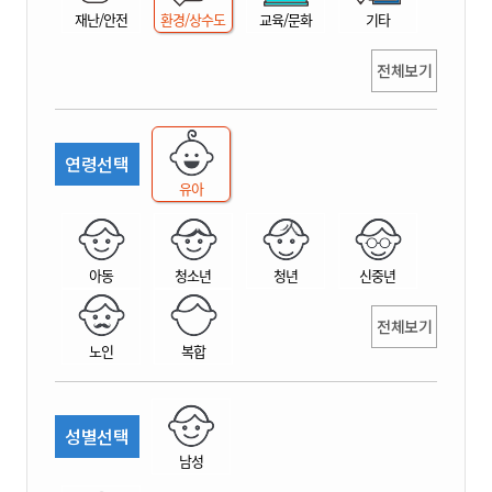
재난/안전
환경/상수도
교육/문화
기타
전체보기
연령선택
유아
아동
청소년
청년
신중년
전체보기
노인
복합
성별선택
남성