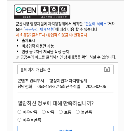
군산시청 행정지원과 자치행정계에서 제작한
"한눈에 서비스"
저작
물은
"공공누리 제 4 유형"
에 따라 이용 할 수 있습니다.
제 4 유형: 출처표시+상업적 이용금지+변경금지
출처표시
비상업적 이용만 가능
변형 등 2차적 저작물 작성 금지
※ 공공누리 마크를 클릭하시면 상세내용을 확인 하실 수 있습니다.
홈페이지 개선의견
콘텐츠 관리부서
행정지원과 자치행정계
담당전화
063-454-2245
최근수정일
2025-02-06
열람하신
정보에 대해 만족
하십니까?
매우만족
만족
보통
불만족
매우불만족