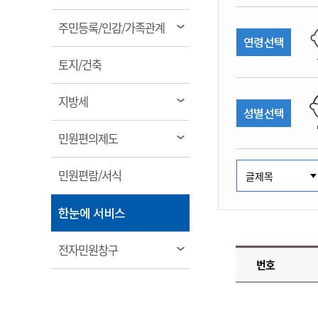
림
계약정보공개
전화번호안내
전화번호안내
전화번호안내
전화번호안내
전화번호안내
전화번호안내
전화번호안내
전화번호안내
군산시보
장사정보
열
주민등록/인감/가족관계
입찰/계약정보
연령선택
읍면동소식
주민복지 안내서
주요시책
림
수산업
찾아오시는길
찾아오시는길
찾아오시는길
찾아오시는길
찾아오시는길
찾아오시는길
찾아오시는길
찾아오시는길
용역과제
열
민원편의제도
토지/건축
웹진 열린군산
시정계획
어업현황
림
타기관소식
민원 1회방문 처리제
주요업무
수산물 안전정보
열
지방세
성별선택
어디서나 민원처리제
시정백서
림
군산수산물 소비촉진행사
상품권 구매 사용 및 관리
사전심사 청구제도
열
민원편의제도
군산 특화 수산물
림
민원인 후견인제
열
민원편람/서식
복합민원 상담예약제
림
폐업신고 원스톱서비스
열
한눈에 서비스
납세자 보호관제도
림
『안심상속』 원스톱 서비
열
전자민원창구
스
번호
림