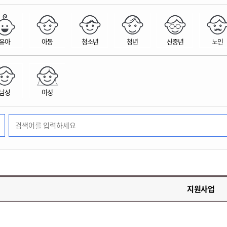
위원회 현황
공공데이터 개방
업무추진비공
군산시 무상교통
공부의 명수
정부24
위원회 명단공개
공공데이터 개방
예산/재정
법률정보
국민신문고
건설
부동산
에너지
유아
아동
청소년
청년
신중년
노인
환경
청소
위생
위원회 회의록 공개
공공데이터 수요조사
민원편람/서식
한눈에 서비스
전자가족관계등록
예산안내
조례규칙 입법예고
경제동향
도로/가로등
부동산 정보
태양광
환경선언문
청소정보
공중위생
재정공시
조례규칙 입법예고(구)
물가정보
자전거
주소/건축/지적/지리정보
가스/석유
인터넷등기소
환경기본정보
대형폐기물 배출신고
위생용품 제조업
결산보고서
법률정보 관련사이트
사회조사
조상땅찾기
국세청홈택스
남성
여성
화학물질 관리지도
공모사업
생활쓰레기 처리요령
식품위생
중기지방재정계획
사업체조
위택스
미세먼지 대응
음식물쓰레기 처리요령
문화 콘텐츠업
투자심사
통계연보
부동산통합민원
환경영향평가
폐기물 처리시설 현황
예산낭비신고
청년통계
체육
공공데이터포털
석면해체 건축물정보
보조금 부정수급 신고
주민등록
새올전자민원창구
체육시설 안내
환경오염업소 공개
공유재산
체류외국
군산시체육회
환경 관련사이트
재정용어사전
생활체육 공지
지원사업
군산시 고향사랑기부제
고향사랑기부제 소개
군산상품