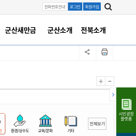
전화번호안내
로그인
회원가입
군산새만금
군산소개
전북소개
정 대응
족관계
부서/업무
RE100의 중심 새만금
도시/공원/주택
산업인프라
정책실명제
토지/건축
읍면동 안내
군산새만금 홍보 영상
조직운영6대지표
농업/축산업
도시재생
지방세
족관계
도시계획/지구단위계획
군산국가산업단지
정책실명제 안내
지방세
도시재생사업
민선8기 농업비전/발전방
공무원 정원
향
-
+
공원녹지
군산2국가산업단지
국민신청실명제안내
지방세환급금신청
도시재생(현장)지원센터
과장급이상 상위직 비율
농산물 유통
식
주택
새만금산업단지
정책실명제 중점관리 대상
지방세 상담챗봇
도시재생시설 현황
공무원 1인당 주민수
가축방역
자료실
자유무역지역
도시재생 공지/행사
현장공무원 비율
동물복지
지방산업단지
재정규모대비 인건비운영
시민광장
농공단지
실국본부수
플랫폼
전체보기
림 서비
산업단지 지도
내고장 알리미
전
환경/상수도
교육/문화
기타
구
항만/여객/공항/철도/컨벤