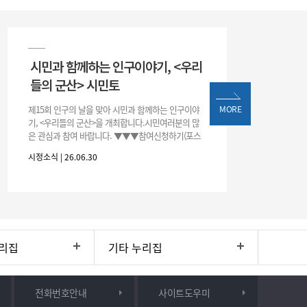
시민과 함께하는 인구이야기, <우리
들의 군산> 시민토
제15회 인구의 날을 맞아 시민과 함께하는 인구이야
MORE
기, <우리들의 군산>을 개최합니다.시민여러분의 많
은 관심과 참여 바랍니다. ▼▼▼참여신청하기(포스
터 하단 QR)▼▼▼
시정소식 | 26.06.30
리집
기타 누리집
전화번호안내
사이트도우미