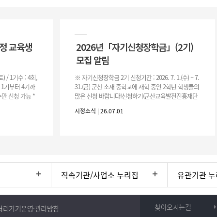
과정 교육생
2026년「자기신청장학금」(2기)
모집 알림
(토) / 1기수 : 4회,
※ 자기신청장학금 2기 신청기간 : 2026. 7. 1.(수) ~ 7.
은 1기부터 4기까
31.(금) 군산 소재 중학교에 재학 중인 2학년 학생들의
만 신청 가능 *
많은 신청 바랍니다!신청하기(군산교육발전진흥재단
홈페이지)☞ https://www.edugunsan.o
시정소식 | 26.07.01
직속기관/사업소 누리집
유관기관 누
찾아오시는길
처리기기운영·관리방침