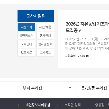
군산시알림
2026년 치유농업 기초
시정소식
시험/채용
모집공고
(municipal
읍면동소식
행사안내
❍ 교육기간 : 2026. 8. 4.(화) ~ 8. 29.
news)
총 12시간(이론 6, 실습 6) * 본 교육
교육안내
행사일정표
지 동일한 내용으로, 1인당 1개의 기수
보도자료
고시공고
기수별 교육 요일 및 시간
시정소식 | 26.07.01
부서 누리집
읍/면/동 누리집
개인정보처리방침
저작권 정책
영상정보