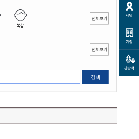
개
재정정보 공개
공공저작물
션
시민
통계정보
행정규제개혁
전체보기
소상공인 지원
복합
민방위/재난안전
시스템
행정규제개혁안내
고유가 피해지원금
민방위
규제신문고
군산사랑배달 배달의명수
기업
재난안전
전체보기
규제입증요청
카드수수료 지원
풍수해보험
사
규제정보포털
소상공인지원
재해예방
관광객
관련기관 안내
검색
군산시착한가격업소
시민대상보험
통계
영조물 배상보험
인 현황
군산시민 안전보험
군산시민 자전거보험
군산 상품
농업인안전보험 농가부담
 가이드북
금 지원사업