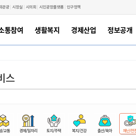
화관광
시장실
시의회
시민광장플랫폼
인구정책
소통참여
생활복지
경제산업
정보공개
새만금 해양거점도시 군산
정보공개 목록/청구
시민참여서비스
여권 민원
기업지원
교육
군산시 소개
군산시 관할권 주요논리
각종 신고/민원
사전정보공표
일자리/창업
차량 민원
상하수도
시청안내
새만금 관할구역 결
주민등록/인감/가
교통안내
기업목록
인사운영
SNS소식
여권발급안내
시민광장플랫폼
교육지원
투자기업 인센티브
정보공개 목록/청구
군산 현황
차량등록사업소 안내
하수도 계획
군산시 명장
사전정보공표
청사종합안내
주민등록/인감/가
시내버스
일반기업 목록
2022년도 통계
조직도
비스
여권 서식
시장에게 바란다
평생교육
기업지원정책
군산의 역사
차량 신규/이전 등록
상수도시설
구인구직
수시공표
전화번호안내
각종서식
택시
사회적경제기업
2023년도 통계
업무
나의민원
학자금대출이자지원
경제 공지/서식
수상현황
저당권 설정/말소 등록
수질검사
청년뜰(청년센터/창업센터)
부서별 팩스번호
시외버스/고속버스
공장 검색
2024년도 통계
부서소
나도한마디
우리아이 꿈탐험 지원사업
기업애로해소SOS
자연지리특성
등록원부 열람/발급
상수도/하수도 요금
시청 오시는 길
철도/항공
2025년도 통계
부서별 
군산시사회적경제지원센터
칭찬합시다
시민정보화교육
강소연구개발특구
행정구역/행정지도
자동차 등록 서식
요금조회납부시스템
여객선
설문조사
부모학교예약시스템
자매결연/국제협력 도시
자동차 과태료 조회 및 납부
공공하수처리시설
교통 관련사이트
일자리 지원사업
자원봉사참여
군산어린이시청
군산의 상징
자동차 정기(종합)검사 기
주정차단속 문자알
일자리지원센터
설/교통
경제/일자리
토지/주택
복지/건강
출산/육아
재난/안
간조회 및 검사예약
스
전자민원창
적극행정
디지털배움터