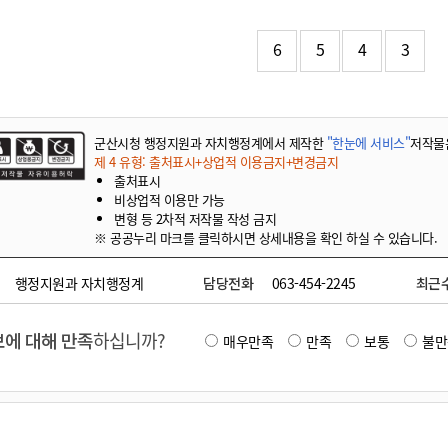
기부자 예우제
기부자 명예의 전당
6
5
4
3
기금사업
군산시 답례품
고향사랑기부제 소식
군산시청 행정지원과 자치행정계에서 제작한
"한눈에 서비스"
저작물
제 4 유형: 출처표시+상업적 이용금지+변경금지
출처표시
비상업적 이용만 가능
변형 등 2차적 저작물 작성 금지
※ 공공누리 마크를 클릭하시면 상세내용을 확인 하실 수 있습니다.
행정지원과 자치행정계
담당전화
063-454-2245
최근
에 대해 만족
하십니까?
매우만족
만족
보통
불만