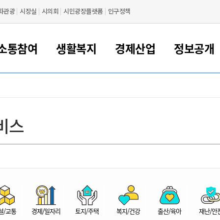
화관광
시장실
시의회
시민광장플랫폼
인구정책
소통참여
생활복지
경제산업
정보공개
새만금 해양거점도시 군산
정보공개 목록/청구
시민참여서비스
여권 민원
기업지원
교육
군산시 소개
군산시 관할권 주요논리
각종 신고/민원
사전정보공표
일자리/창업
차량 민원
상하수도
시청안내
새만금 관할구역 결
주민등록/인감/가
교통안내
기업목록
인사운영
SNS소식
여권발급안내
시민광장플랫폼
교육지원
투자기업 인센티브
정보공개 목록/청구
군산 현황
차량등록사업소 안내
하수도 계획
군산시 명장
사전정보공표
청사종합안내
주민등록/인감/가
시내버스
일반기업 목록
2022년도 통계
조직도
비스
여권 서식
시장에게 바란다
평생교육
기업지원정책
군산의 역사
차량 신규/이전 등록
상수도시설
구인구직
수시공표
전화번호안내
각종서식
택시
사회적경제기업
2023년도 통계
업무
나의민원
학자금대출이자지원
경제 공지/서식
수상현황
저당권 설정/말소 등록
수질검사
청년뜰(청년센터/창업센터)
부서별 팩스번호
시외버스/고속버스
공장 검색
2024년도 통계
부서소
나도한마디
우리아이 꿈탐험 지원사업
기업애로해소SOS
자연지리특성
등록원부 열람/발급
상수도/하수도 요금
시청 오시는 길
철도/항공
2025년도 통계
부서별 
군산시사회적경제지원센터
칭찬합시다
시민정보화교육
강소연구개발특구
행정구역/행정지도
자동차 등록 서식
요금조회납부시스템
여객선
설문조사
부모학교예약시스템
자매결연/국제협력 도시
자동차 과태료 조회 및 납부
공공하수처리시설
교통 관련사이트
일자리 지원사업
자원봉사참여
군산어린이시청
군산의 상징
자동차 정기(종합)검사 기
주정차단속 문자알
일자리지원센터
설/교통
경제/일자리
토지/주택
복지/건강
출산/육아
재난/안
간조회 및 검사예약
스
전자민원창
적극행정
디지털배움터