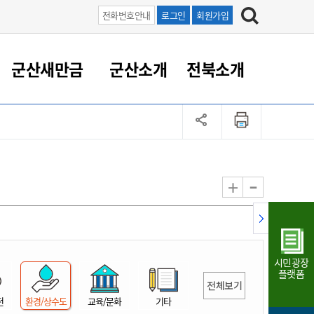
전화번호안내
로그인
회원가입
군산새만금
군산소개
전북소개
정 대응
족관계
부서/업무
RE100의 중심 새만금
도시/공원/주택
산업인프라
정책실명제
토지/건축
읍면동 안내
군산새만금 홍보 영상
조직운영6대지표
농업/축산업
도시재생
지방세
족관계
도시계획/지구단위계획
군산국가산업단지
정책실명제 안내
지방세
도시재생사업
민선8기 농업비전/발전방
공무원 정원
향
-
+
공원녹지
군산2국가산업단지
국민신청실명제안내
지방세환급금신청
도시재생(현장)지원센터
과장급이상 상위직 비율
농산물 유통
식
주택
새만금산업단지
정책실명제 중점관리 대상
지방세 상담챗봇
도시재생시설 현황
공무원 1인당 주민수
가축방역
자료실
자유무역지역
도시재생 공지/행사
현장공무원 비율
동물복지
지방산업단지
재정규모대비 인건비운영
시민광장
농공단지
실국본부수
플랫폼
전체보기
림 서비
산업단지 지도
내고장 알리미
전
환경/상수도
교육/문화
기타
구
항만/여객/공항/철도/컨벤