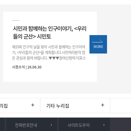
시민과 함께하는 인구이야기, <우리
들의 군산> 시민토
제15회 인구의 날을 맞아 시민과 함께하는 인구이야
MORE
기, <우리들의 군산>을 개최합니다.시민여러분의 많
은 관심과 참여 바랍니다. ▼▼▼참여신청하기(포스
터 하단 QR)▼▼▼
시정소식 | 26.06.30
리집
기타 누리집
전화번호안내
사이트도우미