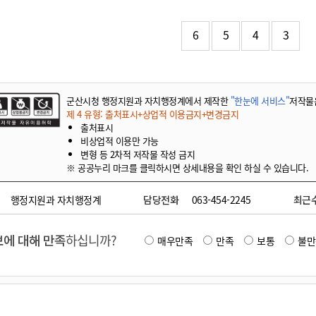
기부자 예우제
기부자 명예의 전당
6
5
4
3
기금사업
군산시 답례품
고향사랑기부제 소식
군산시청 행정지원과 자치행정계에서 제작한
"한눈에 서비스"
저작물
제 4 유형: 출처표시+상업적 이용금지+변경금지
출처표시
비상업적 이용만 가능
변형 등 2차적 저작물 작성 금지
※ 공공누리 마크를 클릭하시면 상세내용을 확인 하실 수 있습니다.
행정지원과 자치행정계
담당전화
063-454-2245
최근
에 대해 만족
하십니까?
매우만족
만족
보통
불만