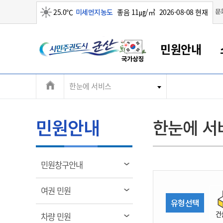
맑음
문
25.0℃
미세먼지농도
좋음 11㎍/㎥
2026-08-08 현재
시
민원안내
민
전
한눈에 서비스
군산새만금
민원안내
소통참여
생활복지
경제산업
정보공개
군산소개
전북소개
주
군산에서 시작되는 새만금
전북특별자치도 소개
군산사랑상품권
민원창구안내
정보공개제도
복지/보건
시정알림
군산시 비전
체
권
민원이용안내
시정소식
인구정책
상품권 안내
제도안내
전북특별자치도란?
메
민원안내
한눈에 서
민원수수료
시험/채용
통합돌봄
상품권 공지사항
비공개대상정보
전북특별자치도 용어 Q&A
뉴
도
종합민원창구
보도자료
주민복지
상품권 Q&A
불복구제절차
자료실
시
아름다운 배려창구
행사안내
아동/청소년
상품권 이용규약
수수료
열
민원창구안내
홍보영상 게시판
토지정보민원창구
행사일정표
여성/가족
판매대행점 조회
정보공개서식
림
군
대표전화
대표전화
대표전화
대표전화
대표전화
대표전화
대표전화
대표전화
063-454-4000
063-454-4000
063-454-4000
063-454-4000
063-454-4000
063-454-4000
063-454-4000
063-454-4000
열
여권 민원
무인민원발급기
교육안내
노인복지
지류상품권 재고조회
림
유형선택
산
보건소식
장애인복지
부서 및 담당자 연락처
부서 및 담당자 연락처
부서 및 담당자 연락처
부서 및 담당자 연락처
부서 및 담당자 연락처
부서 및 담당자 연락처
부서 및 담당자 연락처
부서 및 담당자 연락처
건
열
차량 민원
고시공고
사회서비스(바우처)