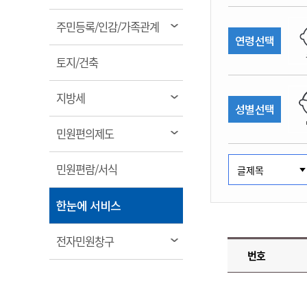
림
계약정보공개
전화번호안내
전화번호안내
전화번호안내
전화번호안내
전화번호안내
전화번호안내
전화번호안내
전화번호안내
군산시보
장사정보
열
주민등록/인감/가족관계
입찰/계약정보
연령선택
읍면동소식
주민복지 안내서
주요시책
림
수산업
찾아오시는길
찾아오시는길
찾아오시는길
찾아오시는길
찾아오시는길
찾아오시는길
찾아오시는길
찾아오시는길
용역과제
열
민원편의제도
토지/건축
웹진 열린군산
시정계획
어업현황
림
타기관소식
민원 1회방문 처리제
주요업무
수산물 안전정보
열
지방세
성별선택
어디서나 민원처리제
시정백서
림
군산수산물 소비촉진행사
상품권 구매 사용 및 관리
사전심사 청구제도
열
민원편의제도
군산 특화 수산물
림
민원인 후견인제
열
민원편람/서식
복합민원 상담예약제
림
폐업신고 원스톱서비스
열
한눈에 서비스
납세자 보호관제도
림
『안심상속』 원스톱 서비
열
전자민원창구
스
번호
림