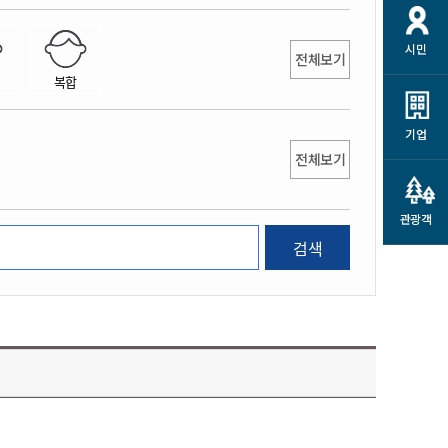
개
재정정보 공개
공공저작물
션
시민
통계정보
행정규제개혁
전체보기
소상공인 지원
복합
민방위/재난안전
시스템
행정규제개혁안내
고유가 피해지원금
민방위
규제신문고
군산사랑배달 배달의명수
기업
재난안전
전체보기
규제입증요청
카드수수료 지원
풍수해보험
사
규제정보포털
소상공인지원
재해예방
관광객
관련기관 안내
검색
군산시착한가격업소
시민대상보험
통계
영조물 배상보험
인 현황
군산시민 안전보험
군산시민 자전거보험
군산 상품
농업인안전보험 농가부담
 가이드북
금 지원사업