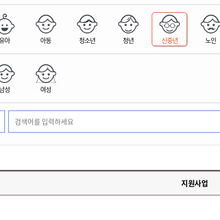
위원회 현황
공공데이터 개방
업무추진비공
군산시 무상교통
공부의 명수
정부24
위원회 명단공개
공공데이터 개방
예산/재정
법률정보
국민신문고
건설
부동산
에너지
유아
아동
청소년
청년
신중년
노인
환경
청소
위생
위원회 회의록 공개
공공데이터 수요조사
민원편람/서식
한눈에 서비스
전자가족관계등록
예산안내
조례규칙 입법예고
경제동향
도로/가로등
부동산 정보
태양광
환경선언문
청소정보
공중위생
재정공시
조례규칙 입법예고(구)
물가정보
자전거
주소/건축/지적/지리정보
가스/석유
인터넷등기소
환경기본정보
대형폐기물 배출신고
위생용품 제조업
결산보고서
법률정보 관련사이트
사회조사
조상땅찾기
국세청홈택스
남성
여성
화학물질 관리지도
공모사업
생활쓰레기 처리요령
식품위생
중기지방재정계획
사업체조
위택스
미세먼지 대응
음식물쓰레기 처리요령
문화 콘텐츠업
투자심사
통계연보
부동산통합민원
환경영향평가
폐기물 처리시설 현황
예산낭비신고
청년통계
체육
공공데이터포털
석면해체 건축물정보
보조금 부정수급 신고
주민등록
새올전자민원창구
체육시설 안내
환경오염업소 공개
공유재산
체류외국
군산시체육회
환경 관련사이트
재정용어사전
생활체육 공지
지원사업
군산시 고향사랑기부제
고향사랑기부제 소개
군산상품