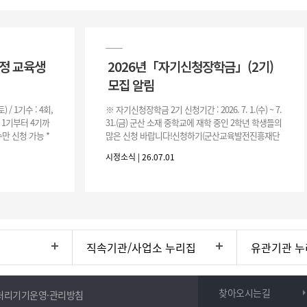
과정 교육생
2026년「자기신청장학금」(2기)
모집 알림
(토) / 1기수 : 4회,
※ 자기신청장학금 2기 신청기간 : 2026. 7. 1.(수) ~ 7.
은 1기부터 4기까
31.(금) 군산 소재 중학교에 재학 중인 2학년 학생들의
만 신청 가능 *
많은 신청 바랍니다!신청하기(군산교육발전진흥재단
홈페이지)☞ https://www.edugunsan.o
시정소식 | 26.07.01
직속기관/사업소 누리집
유관기관 누
찾아오시는길
처리기기운영·관리방침