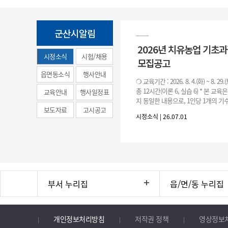
군산시알림
2026년 치유농업 기초
시정소식
시험/채용
모집공고
(municipal
읍면동소식
행사안내
❍ 교육기간 : 2026. 8. 4.(화) ~ 8. 29.
news)
총 12시간(이론 6, 실습 6) * 본 교육
교육안내
행사일정표
지 동일한 내용으로, 1인당 1개의 기수
보도자료
고시공고
기수별 교육 요일 및 시간
시정소식 | 26.07.01
부서 누리집
읍/면/동 누리집
개인정보처리방침
저작권 정책
영상정보