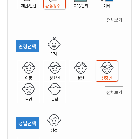
재난/안전
환경/상수도
교육/문화
기타
전체보기
연령선택
유아
아동
청소년
청년
신중년
전체보기
노인
복합
성별선택
남성