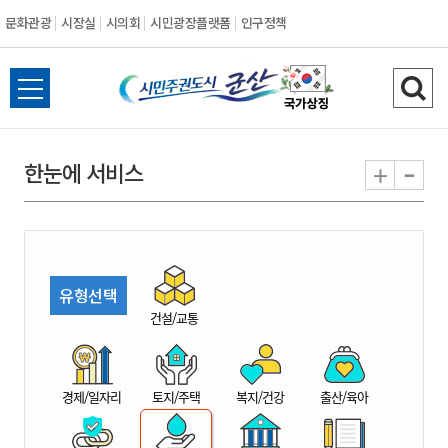
문화관광
시장실
시의회
시민광장플랫폼
인구정책
시
전
검
민
체
색
메
하
-
+
한눈에 서비스
주
뉴
기
열
권
기
도
유형선택
시
건설/교통
군
경제/일자리
토지/주택
복지/건강
출산/육아
산