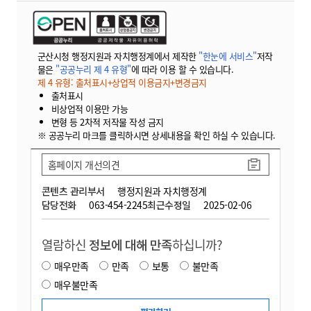
군산시청 행정지원과 자치행정계에서 제작한
"한눈에 서비스"
저작
물은
"공공누리 제 4 유형"
에 따라 이용 할 수 있습니다.
제 4 유형: 출처표시+상업적 이용금지+변경금지
출처표시
비상업적 이용만 가능
변형 등 2차적 저작물 작성 금지
※ 공공누리 마크를 클릭하시면 상세내용을 확인 하실 수 있습니다.
홈페이지 개선의견
콘텐츠 관리부서
행정지원과 자치행정계
담당전화
063-454-2245
최근수정일
2025-02-06
열람하신
정보에 대해 만족
하십니까?
매우만족
만족
보통
불만족
매우불만족