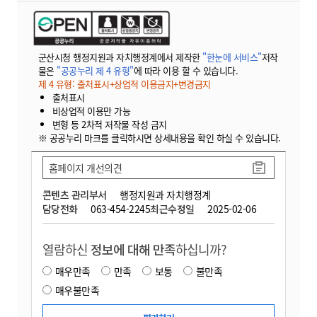
군산시청 행정지원과 자치행정계에서 제작한
"한눈에 서비스"
저작
물은
"공공누리 제 4 유형"
에 따라 이용 할 수 있습니다.
제 4 유형: 출처표시+상업적 이용금지+변경금지
출처표시
비상업적 이용만 가능
변형 등 2차적 저작물 작성 금지
※ 공공누리 마크를 클릭하시면 상세내용을 확인 하실 수 있습니다.
홈페이지 개선의견
콘텐츠 관리부서
행정지원과 자치행정계
담당전화
063-454-2245
최근수정일
2025-02-06
열람하신
정보에 대해 만족
하십니까?
매우만족
만족
보통
불만족
매우불만족