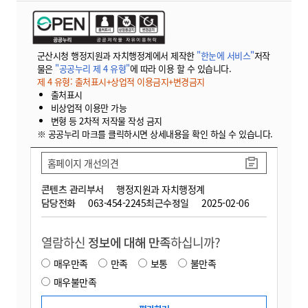
군산시청 행정지원과 자치행정계에서 제작한
"한눈에 서비스"
저작
물은
"공공누리 제 4 유형"
에 따라 이용 할 수 있습니다.
제 4 유형: 출처표시+상업적 이용금지+변경금지
출처표시
비상업적 이용만 가능
변형 등 2차적 저작물 작성 금지
※ 공공누리 마크를 클릭하시면 상세내용을 확인 하실 수 있습니다.
홈페이지 개선의견
콘텐츠 관리부서
행정지원과 자치행정계
담당전화
063-454-2245
최근수정일
2025-02-06
열람하신
정보에 대해 만족
하십니까?
매우만족
만족
보통
불만족
매우불만족