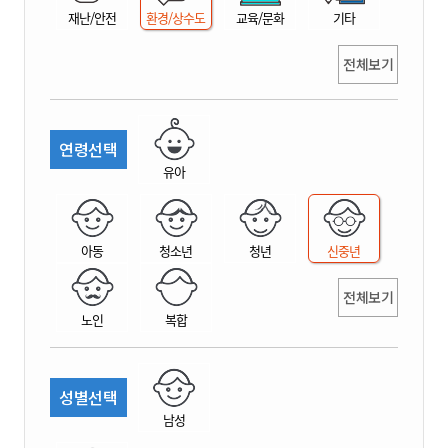
재난/안전
환경/상수도
교육/문화
기타
전체보기
연령선택
유아
아동
청소년
청년
신중년
전체보기
노인
복합
성별선택
남성