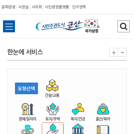
문화관광
시장실
시의회
시민광장플랫폼
인구정책
시
전
검
민
체
색
메
하
-
+
한눈에 서비스
주
뉴
기
열
권
기
도
유형선택
시
건설/교통
군
경제/일자리
토지/주택
복지/건강
출산/육아
산