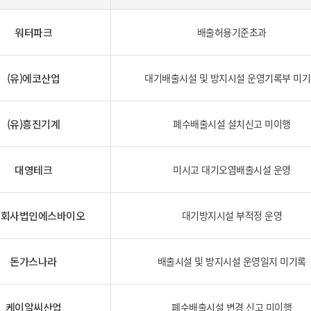
위원회 현황
공공데이터 개방
업무추진비공
군산시 무상교통
공부의 명수
정부24
워터파크
배출허용기준초과
위원회 명단공개
공공데이터 개방
예산/재정
법률정보
국민신문고
건설
부동산
에너지
환경
청소
위생
위원회 회의록 공개
공공데이터 수요조사
민원편람/서식
한눈에 서비스
전자가족관계등록
예산안내
조례규칙 입법예고
경제동향
도로/가로등
부동산 정보
태양광
(유)에코산업
대기배출시설 및 방지시설 운영기록부 미
환경선언문
청소정보
공중위생
재정공시
조례규칙 입법예고(구)
물가정보
자전거
주소/건축/지적/지리정보
가스/석유
인터넷등기소
환경기본정보
대형폐기물 배출신고
위생용품 제조업
결산보고서
법률정보 관련사이트
사회조사
조상땅찾기
국세청홈택스
(유)흥진기계
폐수배출시설 설치신고 미이행
화학물질 관리지도
공모사업
생활쓰레기 처리요령
식품위생
중기지방재정계획
사업체조
위택스
미세먼지 대응
음식물쓰레기 처리요령
문화 콘텐츠업
투자심사
통계연보
부동산통합민원
대영테크
미시고 대기오염배출시설 운영
환경영향평가
폐기물 처리시설 현황
예산낭비신고
청년통계
체육
공공데이터포털
석면해체 건축물정보
보조금 부정수급 신고
주민등록
새올전자민원창구
체육시설 안내
업회사법인에스바이오
환경오염업소 공개
대기방지시설 부적정 운영
공유재산
체류외국
군산시체육회
환경 관련사이트
재정용어사전
생활체육 공지
돈가스나라
배출시설 및 방지시설 운영일지 미기록
군산시 고향사랑기부제
고향사랑기부제 소개
군산상품
케이알씨산업
폐수배출시설 변경 신고 미이행