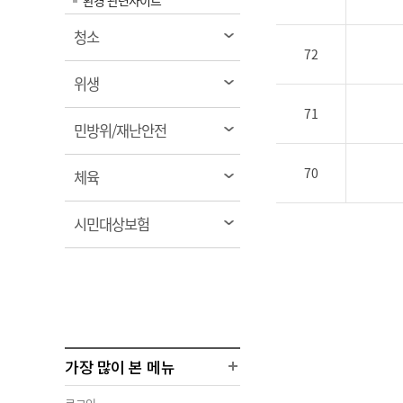
환경 관련사이트
열
청소
72
림
열
위생
림
71
열
민방위/재난안전
림
70
열
체육
림
열
시민대상보험
림
가장 많이 본 메뉴