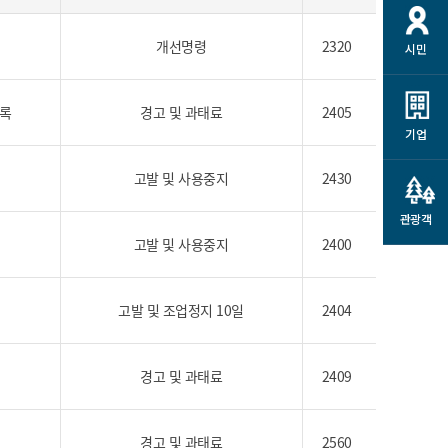
개
재정정보 공개
공공저작물
션
개선명령
2320
시민
통계정보
행정규제개혁
소상공인 지원
민방위/재난안전
시스템
행정규제개혁안내
고유가 피해지원금
기록
경고 및 과태료
2405
민방위
규제신문고
군산사랑배달 배달의명수
기업
재난안전
규제입증요청
카드수수료 지원
고발 및 사용중지
2430
풍수해보험
사
규제정보포털
소상공인지원
재해예방
관광객
관련기관 안내
고발 및 사용중지
2400
군산시착한가격업소
시민대상보험
통계
영조물 배상보험
고발 및 조업정지 10일
2404
인 현황
군산시민 안전보험
군산시민 자전거보험
경고 및 과태료
2409
군산 상품
농업인안전보험 농가부담
 가이드북
금 지원사업
경고 및 과태료
2560