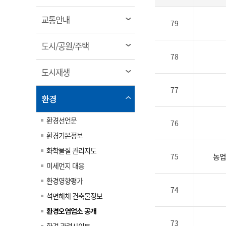
림
계약정보공개
전화번호안내
전화번호안내
전화번호안내
전화번호안내
전화번호안내
전화번호안내
전화번호안내
전화번호안내
군산시보
장사정보
열
교통안내
79
입찰/계약정보
읍면동소식
주민복지 안내서
주요시책
림
수산업
찾아오시는길
찾아오시는길
찾아오시는길
찾아오시는길
찾아오시는길
찾아오시는길
찾아오시는길
찾아오시는길
용역과제
열
민원편의제도
도시/공원/주택
웹진 열린군산
시정계획
어업현황
림
78
타기관소식
민원 1회방문 처리제
주요업무
수산물 안전정보
열
도시재생
어디서나 민원처리제
시정백서
림
군산수산물 소비촉진행사
77
상품권 구매 사용 및 관리
사전심사 청구제도
열
환경
군산 특화 수산물
림
민원인 후견인제
환경선언문
76
복합민원 상담예약제
환경기본정보
폐업신고 원스톱서비스
화학물질 관리지도
75
농
납세자 보호관제도
미세먼지 대응
『안심상속』 원스톱 서비
환경영향평가
스
74
석면해체 건축물정보
환경오염업소 공개
73