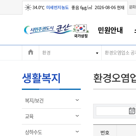
맑음
문화
34.0℃
미세먼지농도
좋음 6㎍/㎥
2026-08-06 현재
시
민원안내
민
전
환경
환경오염업소 공
군산새만금
민원안내
소통참여
생활복지
경제산업
정보공개
군산소개
전북소개
주
군산에서 시작되는 새만금
전북특별자치도 소개
군산사랑상품권
민원창구안내
정보공개제도
복지/보건
시정알림
군산시 비전
체
권
민원이용안내
시정소식
인구정책
상품권 안내
제도안내
전북특별자치도란?
메
생활복지
환경오염업
민원수수료
시험/채용
통합돌봄
상품권 공지사항
비공개대상정보
전북특별자치도 용어 Q&A
뉴
도
종합민원창구
보도자료
주민복지
상품권 Q&A
불복구제절차
자료실
시
아름다운 배려창구
행사안내
아동/청소년
상품권 이용규약
수수료
열
복지/보건
홍보영상 게시판
토지정보민원창구
행사일정표
여성/가족
판매대행점 조회
정보공개서식
림
군
대표전화
대표전화
대표전화
대표전화
대표전화
대표전화
대표전화
대표전화
063-454-4000
063-454-4000
063-454-4000
063-454-4000
063-454-4000
063-454-4000
063-454-4000
063-454-4000
열
교육
무인민원발급기
교육안내
노인복지
지류상품권 재고조회
림
산
보건소식
장애인복지
부서 및 담당자 연락처
부서 및 담당자 연락처
부서 및 담당자 연락처
부서 및 담당자 연락처
부서 및 담당자 연락처
부서 및 담당자 연락처
부서 및 담당자 연락처
부서 및 담당자 연락처
열
상하수도
번호
고시공고
사회서비스(바우처)