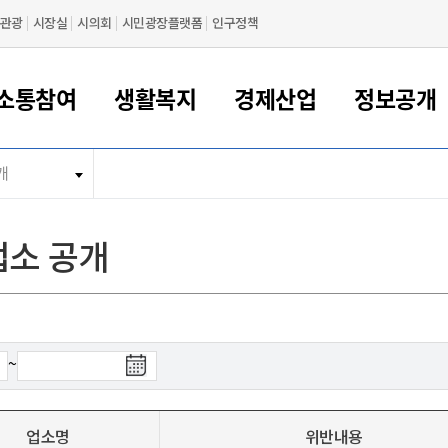
관광
시장실
시의회
시민광장플랫폼
인구정책
소통참여
생활복지
경제산업
정보공개
개
새만금 해양거점도시 군산
정보공개 목록/청구
시민참여서비스
여권 민원
기업지원
교육
군산시 소개
군산시 관할권 주요논리
각종 신고/민원
사전정보공표
일자리/창업
차량 민원
상하수도
시청안내
새만금 관할구역 결
주민등록/인감/가
교통안내
기업목록
인사운영
SNS소식
여권발급안내
시민광장플랫폼
교육지원
투자기업 인센티브
정보공개 목록/청구
군산 현황
차량등록사업소 안내
하수도 계획
군산시 명장
사전정보공표
청사종합안내
주민등록/인감/가
시내버스
일반기업 목록
2022년도 통계
조직도
소 공개
여권 서식
시장에게 바란다
평생교육
기업지원정책
군산의 역사
차량 신규/이전 등록
상수도시설
구인구직
수시공표
전화번호안내
각종서식
택시
사회적경제기업
2023년도 통계
업무
나의민원
학자금대출이자지원
경제 공지/서식
수상현황
저당권 설정/말소 등록
수질검사
청년뜰(청년센터/창업센터)
부서별 팩스번호
시외버스/고속버스
공장 검색
2024년도 통계
부서소
나도한마디
우리아이 꿈탐험 지원사업
기업애로해소SOS
자연지리특성
등록원부 열람/발급
상수도/하수도 요금
시청 오시는 길
철도/항공
2025년도 통계
부서별 
군산시사회적경제지원센터
칭찬합시다
시민정보화교육
강소연구개발특구
행정구역/행정지도
자동차 등록 서식
요금조회납부시스템
여객선
~
설문조사
부모학교예약시스템
자매결연/국제협력 도시
자동차 과태료 조회 및 납부
공공하수처리시설
교통 관련사이트
일자리 지원사업
자원봉사참여
군산어린이시청
군산의 상징
자동차 정기(종합)검사 기
주정차단속 문자알
일자리지원센터
간조회 및 검사예약
스
업소명
위반내용
전자민원창
적극행정
디지털배움터