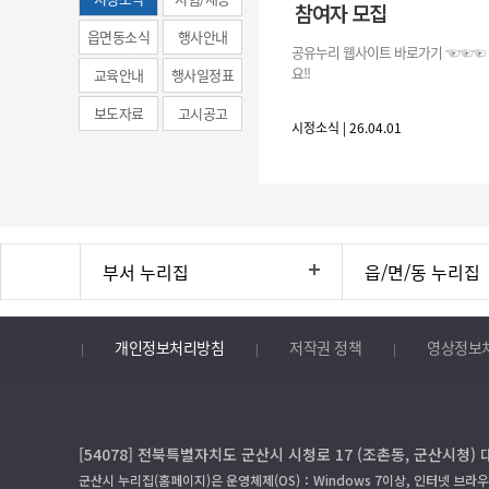
참여자 모집
(municipal
읍면동소식
행사안내
공유누리 웹사이트 바로가기 ☜☜☜
news)
요!!
교육안내
행사일정표
보도자료
고시공고
시정소식 | 26.04.01
부서 누리집
읍/면/동 누리집
개인정보처리방침
저작권 정책
영상정보
[54078] 전북특별자치도 군산시 시청로 17 (조촌동, 군산시청) 
군산시 누리집(홈페이지)은 운영체제(OS)：Windows 7이상, 인터넷 브라우