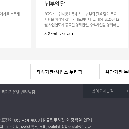
납부의 달
 여기를 누르세
2026년 법인지방소득세 신고·납부의 달을 맞아 주요
사항을 아래와 같이 안내드립니다. 1. 대상: 2025년 12
월 사업연도가 종료된 영리법인, 수익사업을 영위하는
비영리법인, 국내원천소득이 있는 외국법인 2. 과세표
시정소식 | 26.04.01
준: 법인세 과세
직속기관/사업소 누리집
유관기관 누
찾아오시는길
처리기기운영·관리방침
대표전화 063-454-4000 (정규업무시간 외 당직실 연결)
저：IE 9이상, 파이어 폭스, 크롬, 사파리에 최적화 되어있습니다.