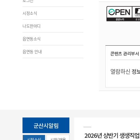
로그인
시정소식
나도한마디
읍면동소식
읍면동 안내
콘텐츠 관리부서
열람하신
정보
군산시알림
2026년 상반기 생생직
시정소식
시험/채용