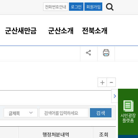
전화번호안내
로그인
회원가입
군산새만금
군산소개
전북소개
정 대응
족관계
부서/업무
RE100의 중심 새만금
도시/공원/주택
산업인프라
정책실명제
토지/건축
읍면동 안내
군산새만금 홍보 영상
조직운영6대지표
농업/축산업
도시재생
지방세
족관계
도시계획/지구단위계획
군산국가산업단지
정책실명제 안내
지방세
도시재생사업
민선8기 농업비전/발전방
공무원 정원
향
-
+
공원녹지
군산2국가산업단지
국민신청실명제안내
지방세환급금신청
도시재생(현장)지원센터
과장급이상 상위직 비율
농산물 유통
식
주택
새만금산업단지
정책실명제 중점관리 대상
지방세 상담챗봇
도시재생시설 현황
공무원 1인당 주민수
가축방역
자료실
자유무역지역
도시재생 공지/행사
현장공무원 비율
동물복지
지방산업단지
재정규모대비 인건비운영
시민광장
농공단지
실국본부수
플랫폼
림 서비
산업단지 지도
내고장 알리미
행정처분내역
조회
구
항만/여객/공항/철도/컨벤