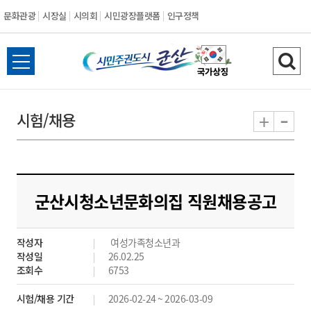
문화관광
시장실
시의회
시민광장플랫폼
인구정책
시
전
검
민
체
색
메
하
-
+
시험/채용
주
뉴
기
열
권
기
도
군산시청소년문화의집 직원채용공고
시
작성자
여성가족청소년과
군
작성일
26.02.25
조회수
6753
산
시험/채용 기간
2026-02-24 ~ 2026-03-09