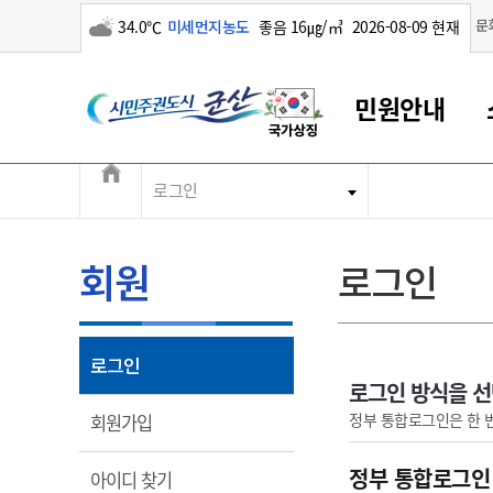
구름많음
문
34.0℃
미세먼지농도
좋음 16㎍/㎥
2026-08-09 현재
시민주권도시 군산
민원안내
전체메뉴
로그인
군산새만금
민원안내
소통참여
생활복지
경제산업
정보공개
군산소개
전북소개
군산에서 시작되는 새만금
전북특별자치도 소개
군산사랑상품권
민원창구안내
정보공개제도
복지/보건
시정알림
군산시 비전
민원이용안내
시정소식
인구정책
상품권 안내
제도안내
전북특별자치도란?
회원
로그인
민원수수료
시험/채용
통합돌봄
상품권 공지사항
비공개대상정보
전북특별자치도 용어 Q&A
종합민원창구
보도자료
주민복지
상품권 Q&A
불복구제절차
자료실
아름다운 배려창구
행사안내
아동/청소년
상품권 이용규약
수수료
열림
로그인
홍보영상 게시판
토지정보민원창구
행사일정표
여성/가족
판매대행점 조회
정보공개서식
로그인 방식을 
대표전화
대표전화
대표전화
대표전화
대표전화
대표전화
대표전화
대표전화
063-454-4000
063-454-4000
063-454-4000
063-454-4000
063-454-4000
063-454-4000
063-454-4000
063-454-4000
열림
정부 통합로그인은 한 
회원가입
무인민원발급기
교육안내
노인복지
지류상품권 재고조회
보건소식
장애인복지
부서 및 담당자 연락처
부서 및 담당자 연락처
부서 및 담당자 연락처
부서 및 담당자 연락처
부서 및 담당자 연락처
부서 및 담당자 연락처
부서 및 담당자 연락처
부서 및 담당자 연락처
정부 통합로그인
열림
아이디 찾기
고시공고
사회서비스(바우처)