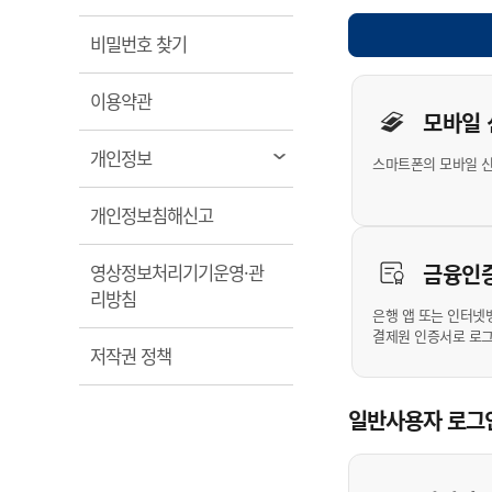
계약정보공개
전화번호안내
전화번호안내
전화번호안내
전화번호안내
전화번호안내
전화번호안내
전화번호안내
전화번호안내
군산시보
장사정보
열림
비밀번호 찾기
입찰/계약정보
읍면동소식
주민복지 안내서
주요시책
수산업
찾아오시는길
찾아오시는길
찾아오시는길
찾아오시는길
찾아오시는길
찾아오시는길
찾아오시는길
찾아오시는길
개인사용자 
용역과제
민원편의제도
열림
웹진 열린군산
이용약관
시정계획
어업현황
모바일
타기관소식
민원 1회방문 처리제
주요업무
수산물 안전정보
열림
개인정보
스마트폰의 모바일 
어디서나 민원처리제
시정백서
군산수산물 소비촉진행사
상품권 구매 사용 및 관리
사전심사 청구제도
열림
개인정보침해신고
군산 특화 수산물
민원인 후견인제
금융인
영상정보처리기기운영·관
복합민원 상담예약제
열림
리방침
폐업신고 원스톱서비스
은행 앱 또는 인터넷
결제원 인증서로 로
납세자 보호관제도
열림
저작권 정책
『안심상속』 원스톱 서비
스
일반사용자 로그