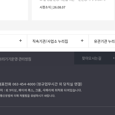
원사업」하반기 이용자를 다음과 같이 추가 모집하오
시정소식 | 26.08.07
니 많은 참여 바랍니다. 1
직속기관/사업소 누리집
유관기관 누
찾아오시는길
처리기기운영·관리방침
대표전화 063-454-4000 (정규업무시간 외 당직실 연결)
저：IE 9이상, 파이어 폭스, 크롬, 사파리에 최적화 되어있습니다.
보통신망법에 의해 처벌됨을 유념하시기 바랍니다.