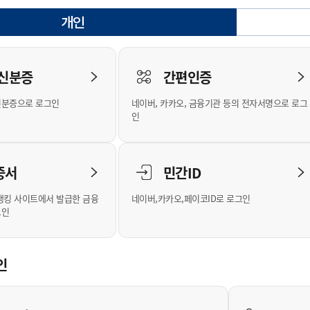
안내
위원회 현황
공공데이터 개방
업무추진비공
군산시 무상교통
공부의 명수
개인
정부24
선택됨
위원회 명단공개
공공데이터 개방
예산/재정
법률정보
국민신문고
건설
부동산
에너지
로그인
환경
청소
위생
위원회 회의록 공개
공공데이터 수요조사
민원편람/서식
한눈에 서비스
전자가족관계등록
예산안내
조례규칙 입법예고
경제동향
도로/가로등
부동산 정보
태양광
 신분증
간편인증
인터넷등기소
환경선언문
청소정보
공중위생
재정공시
조례규칙 입법예고(구)
물가정보
자전거
주소/건축/지적/지리정보
가스/석유
신분증으로 로그인
네이버, 카카오, 금융기관 등의 전자서명으로 로그
국세청홈택스
환경기본정보
대형폐기물 배출신고
위생용품 제조업
결산보고서
법률정보 관련사이트
사회조사
조상땅찾기
인
위택스
화학물질 관리지도
공모사업
생활쓰레기 처리요령
식품위생
중기지방재정계획
사업체조
부동산통합민원
미세먼지 대응
음식물쓰레기 처리요령
문화 콘텐츠업
투자심사
통계연보
증서
민간ID
공공데이터포털
환경영향평가
폐기물 처리시설 현황
예산낭비신고
청년통계
체육
새올전자민원창구
석면해체 건축물정보
보조금 부정수급 신고
주민등록
뱅킹 사이트에서 발급한 금융
네이버,카카오,페이코ID로 로그인
그인
체육시설 안내
환경오염업소 공개
공유재산
체류외국
군산시체육회
환경 관련사이트
재정용어사전
생활체육 공지
인
군산시 고향사랑기부제
고향사랑기부제 소개
군산상품