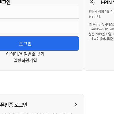
기부자 예우제
로그인
I-PI
기부자 명예의 전당
인터넷 상의 개인식
기금사업
단입니다.
군산시 답례품
※ 본인인증서비스(휴
- Windows XP, 
고향사랑기부제 소식
분은 2019년 12
- 계속이용하시려면
아이디/비밀번호 찾기
일반회원가입
대폰인증
로그인