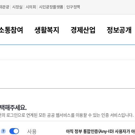
화관광
시장실
시의회
시민광장플랫폼
인구정책
소통참여
생활복지
경제산업
정보공개
새만금 해양거점도시 군산
정보공개 목록/청구
시민참여서비스
여권 민원
기업지원
교육
군산시 소개
군산시 관할권 주요논리
각종 신고/민원
사전정보공표
일자리/창업
차량 민원
상하수도
시청안내
새만금 관할구역 결
주민등록/인감/가
교통안내
기업목록
인사운영
SNS소식
여권발급안내
시민광장플랫폼
교육지원
투자기업 인센티브
정보공개 목록/청구
군산 현황
차량등록사업소 안내
하수도 계획
군산시 명장
사전정보공표
청사종합안내
주민등록/인감/가
시내버스
일반기업 목록
2022년도 통계
조직도
여권 서식
시장에게 바란다
평생교육
기업지원정책
군산의 역사
차량 신규/이전 등록
상수도시설
구인구직
수시공표
전화번호안내
각종서식
택시
사회적경제기업
2023년도 통계
업무
나의민원
학자금대출이자지원
경제 공지/서식
수상현황
저당권 설정/말소 등록
수질검사
청년뜰(청년센터/창업센터)
부서별 팩스번호
시외버스/고속버스
공장 검색
2024년도 통계
부서소
나도한마디
우리아이 꿈탐험 지원사업
기업애로해소SOS
자연지리특성
등록원부 열람/발급
상수도/하수도 요금
시청 오시는 길
철도/항공
2025년도 통계
부서별 
군산시사회적경제지원센터
칭찬합시다
시민정보화교육
강소연구개발특구
행정구역/행정지도
자동차 등록 서식
요금조회납부시스템
여객선
선택해주세요.
번의 로그인으로 연계된 모든 공공 웹서비스를 이용할 수 있는 인증 서비스입니다.
설문조사
부모학교예약시스템
자매결연/국제협력 도시
자동차 과태료 조회 및 납부
공공하수처리시설
교통 관련사이트
일자리 지원사업
자원봉사참여
군산어린이시청
군산의 상징
자동차 정기(종합)검사 기
주정차단속 문자알
일자리지원센터
사용
간조회 및 검사예약
스
아직 정부 통합인증(Any-ID) 사용자가 
전자민원창
적극행정
디지털배움터