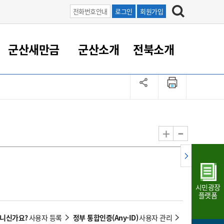
전화번호안내
로그인
회원가입
군산새만금
군산소개
전북소개
정 대응
족관계
부서/업무
RE100의 중심 새만금
도시/공원/주택
산업인프라
정책실명제
토지/건축
읍면동 안내
군산새만금 홍보 영상
조직운영6대지표
농업/축산업
도시재생
지방세
족관계
도시계획/지구단위계획
군산국가산업단지
정책실명제 안내
지방세
도시재생사업
민선8기 농업비전/발전방
공무원 정원
향
-
+
공원녹지
군산2국가산업단지
국민신청실명제안내
지방세환급금신청
도시재생(현장)지원센터
과장급이상 상위직 비율
농산물 유통
식
주택
새만금산업단지
정책실명제 중점관리 대상
지방세 상담챗봇
도시재생시설 현황
공무원 1인당 주민수
가축방역
자료실
자유무역지역
도시재생 공지/행사
현장공무원 비율
동물복지
지방산업단지
재정규모대비 인건비운영
시민광장
농공단지
실국본부수
플랫폼
림 서비
산업단지 지도
내고장 알리미
아니신가요?
정부 통합인증(Any-ID)
사용자 등록
사용자 관리
구
항만/여객/공항/철도/컨벤