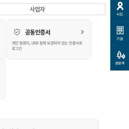
개
재정정보 공개
공공저작물
션
사업자
시민
통계정보
행정규제개혁
소상공인 지원
민방위/재난안전
시스템
행정규제개혁안내
고유가 피해지원금
공동인증서
민방위
규제신문고
군산사랑배달 배달의명수
기업
개인 컴퓨터, USB 등에 보관되어 있는 인증서로
재난안전
규제입증요청
카드수수료 지원
로그인
풍수해보험
사
규제정보포털
소상공인지원
재해예방
관광객
관련기관 안내
군산시착한가격업소
시민대상보험
통계
영조물 배상보험
인 현황
군산시민 안전보험
군산시민 자전거보험
군산 상품
농업인안전보험 농가부담
 가이드북
금 지원사업