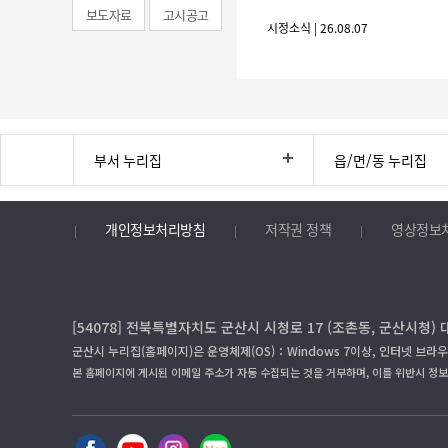
보도자료
고시공고
시정소식 | 26.08.07
부서 누리집
읍/면/동 누리집
개인정보처리방침
저작권 정책
영상정보
[54078] 전북특별자치도 군산시 시청로 17 (조촌동, 군산시청) 
군산시 누리집(홈페이지)은 운영체제(OS)：Windows 7이상, 인터넷 브라우
본 홈페이지에 게시된 이메일 주소가 자동 수집되는 것을 거부하며, 이를 위반시 정