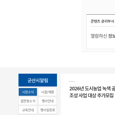
콘텐츠 관리부서
열람하신
정보
군산시알림
2026년 도시농업 녹색 
시정소식
시험/채용
조성 사업 대상 추가모집
(municipal
읍면동소식
행사안내
news)
교육안내
행사일정표