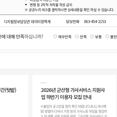
변형 등 2차적 저작물 작성 금지
※ 공공누리 마크를 클릭하시면 상세내용을 확인 하실 수 있습니다.
디지털정보담당관 데이터정책계
담당전화
063-454-2153
에 대해 만족
하십니까?
매우만족
만족
보통
불만
공간(텃밭)
2026년 군산형 가사서비스 지원사
업 하반기 이용자 모집 안내
※붙임의 공고문을 필히 확인 바랍니다.(8.11.게시예
정) 맞벌이·다자녀 가정 등의 가사노동 부담을 경감하
고 일·생활 균형 지원을 위한 「군산형 가사서비스 지