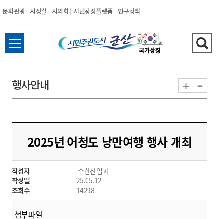
문화관광
시장실
시의회
시민광장플랫폼
인구정책
시
전
검
민
체
색
메
하
-
+
행사안내
주
뉴
기
열
권
기
도
2025년 어청도 낭만여행 행사 개최
시
작성자
수산산업과
군
작성일
25.05.12
조회수
14298
산
첨부파일