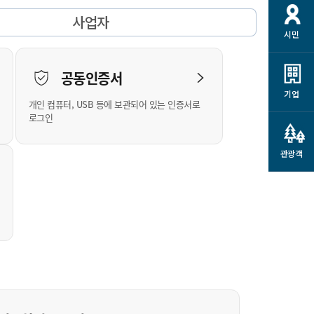
개
재정정보 공개
공공저작물
션
사업자
시민
통계정보
행정규제개혁
소상공인 지원
민방위/재난안전
시스템
행정규제개혁안내
고유가 피해지원금
공동인증서
민방위
규제신문고
군산사랑배달 배달의명수
기업
개인 컴퓨터, USB 등에 보관되어 있는 인증서로
재난안전
규제입증요청
카드수수료 지원
로그인
풍수해보험
사
규제정보포털
소상공인지원
재해예방
관광객
관련기관 안내
군산시착한가격업소
시민대상보험
통계
영조물 배상보험
인 현황
군산시민 안전보험
군산시민 자전거보험
군산 상품
농업인안전보험 농가부담
 가이드북
금 지원사업