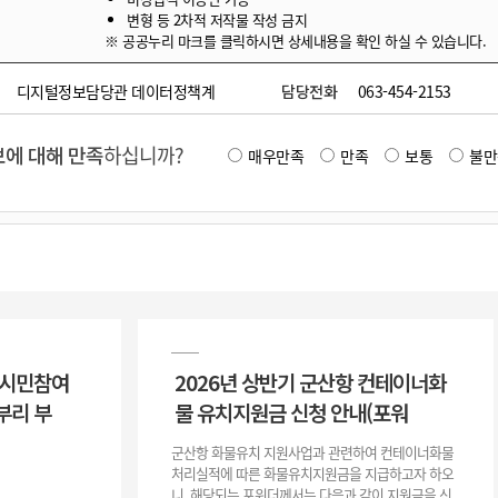
변형 등 2차적 저작물 작성 금지
※ 공공누리 마크를 클릭하시면 상세내용을 확인 하실 수 있습니다.
디지털정보담당관 데이터정책계
담당전화
063-454-2153
에 대해 만족
하십니까?
매우만족
만족
보통
불만
 시민참여
2026년 상반기 군산항 컨테이너화
부리 부
물 유치지원금 신청 안내(포워
군산항 화물유치 지원사업과 관련하여 컨테이너화물
처리실적에 따른 화물유치지원금을 지급하고자 하오
니, 해당되는 포워더께서는 다음과 같이 지원금을 신