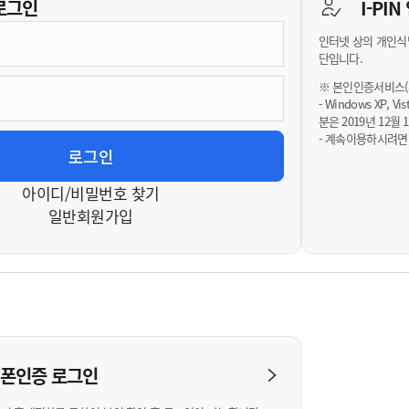
기부자 예우제
로그인
I-PI
기부자 명예의 전당
인터넷 상의 개인식
기금사업
단입니다.
군산시 답례품
※ 본인인증서비스(휴
- Windows XP, 
고향사랑기부제 소식
분은 2019년 12
- 계속이용하시려면
아이디/비밀번호 찾기
일반회원가입
대폰인증
로그인