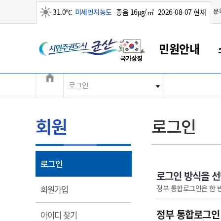
맑음
문
31.0℃
미세먼지농도
좋음 16㎍/㎥
2026-08-07 현재
시민주권도시 군산
민원안내
전체메뉴
로그인
군산새만금
민원안내
소통참여
생활복지
경제산업
정보공개
군산소개
전북소개
군산에서 시작되는 새만금
전북특별자치도 소개
군산사랑상품권
민원창구안내
정보공개제도
복지/보건
시정알림
군산시 비전
민원이용안내
시정소식
인구정책
상품권 안내
제도안내
전북특별자치도란?
회원
로그인
민원수수료
시험/채용
통합돌봄
상품권 공지사항
비공개대상정보
전북특별자치도 용어 Q&A
종합민원창구
보도자료
주민복지
상품권 Q&A
불복구제절차
자료실
아름다운 배려창구
행사안내
아동/청소년
상품권 이용규약
수수료
열림
로그인
홍보영상 게시판
토지정보민원창구
행사일정표
여성/가족
판매대행점 조회
정보공개서식
로그인 방식을 
대표전화
대표전화
대표전화
대표전화
대표전화
대표전화
대표전화
대표전화
063-454-4000
063-454-4000
063-454-4000
063-454-4000
063-454-4000
063-454-4000
063-454-4000
063-454-4000
열림
정부 통합로그인은 한 
회원가입
무인민원발급기
교육안내
노인복지
지류상품권 재고조회
보건소식
장애인복지
부서 및 담당자 연락처
부서 및 담당자 연락처
부서 및 담당자 연락처
부서 및 담당자 연락처
부서 및 담당자 연락처
부서 및 담당자 연락처
부서 및 담당자 연락처
부서 및 담당자 연락처
정부 통합로그인
열림
아이디 찾기
고시공고
사회서비스(바우처)