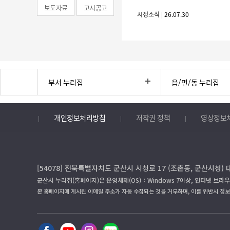
보도자료
고시공고
시정소식 | 26.07.30
부서 누리집
읍/면/동 누리집
개인정보처리방침
저작권 정책
영상정보
[54078] 전북특별자치도 군산시 시청로 17 (조촌동, 군산시청) 
군산시 누리집(홈페이지)은 운영체제(OS)：Windows 7이상, 인터넷 브라우
본 홈페이지에 게시된 이메일 주소가 자동 수집되는 것을 거부하며, 이를 위반시 정