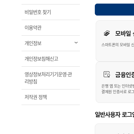
계약정보공개
전화번호안내
전화번호안내
전화번호안내
전화번호안내
전화번호안내
전화번호안내
전화번호안내
전화번호안내
군산시보
장사정보
열림
비밀번호 찾기
입찰/계약정보
읍면동소식
주민복지 안내서
주요시책
수산업
찾아오시는길
찾아오시는길
찾아오시는길
찾아오시는길
찾아오시는길
찾아오시는길
찾아오시는길
찾아오시는길
개인사용자 
용역과제
민원편의제도
열림
웹진 열린군산
이용약관
시정계획
어업현황
모바일
타기관소식
민원 1회방문 처리제
주요업무
수산물 안전정보
열림
개인정보
스마트폰의 모바일 
어디서나 민원처리제
시정백서
군산수산물 소비촉진행사
상품권 구매 사용 및 관리
사전심사 청구제도
열림
개인정보침해신고
군산 특화 수산물
민원인 후견인제
금융인
영상정보처리기기운영·관
복합민원 상담예약제
열림
리방침
폐업신고 원스톱서비스
은행 앱 또는 인터넷
결제원 인증서로 로
납세자 보호관제도
열림
저작권 정책
『안심상속』 원스톱 서비
스
일반사용자 로그