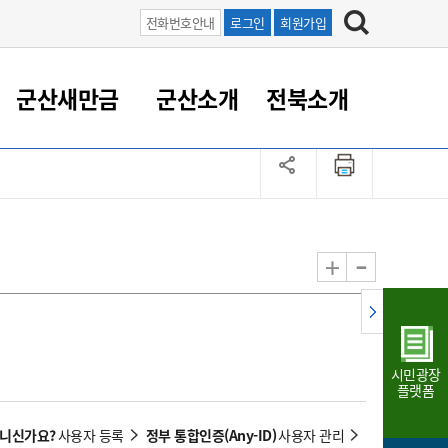
전화번호안내
로그인
회원가입
군산새만금
군산소개
전북소개
정 대응
족관계
부서/업무
RE100의 중심 새만금
도시/공원/주택
산업인프라
정책실명제
토지/건축
읍면동 안내
군산새만금 홍보 영상
조직운영6대지표
농업/축산업
도시재생
지방세
족관계
도시계획/지구단위계획
군산국가산업단지
정책실명제 안내
지방세
도시재생사업
민선8기 농업비전/발전방
공무원 정원
향
-
+
공원녹지
군산2국가산업단지
국민신청실명제안내
지방세환급금신청
도시재생(현장)지원센터
과장급이상 상위직 비율
농산물 유통
식
주택
새만금산업단지
정책실명제 중점관리 대상
지방세 상담챗봇
도시재생시설 현황
공무원 1인당 주민수
가축방역
자료실
자유무역지역
도시재생 공지/행사
현장공무원 비율
동물복지
지방산업단지
재정규모대비 인건비운영
시민광장
농공단지
실국본부수
플랫폼
림 서비
산업단지 지도
내고장 알리미
아니신가요?
정부 통합인증(Any-ID)
사용자 등록
사용자 관리
구
항만/여객/공항/철도/컨벤