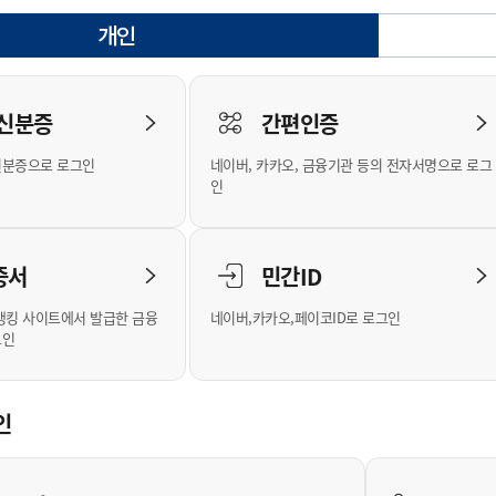
안내
위원회 현황
공공데이터 개방
업무추진비공
군산시 무상교통
공부의 명수
개인
정부24
선택됨
위원회 명단공개
공공데이터 개방
예산/재정
법률정보
국민신문고
건설
부동산
에너지
로그인
환경
청소
위생
위원회 회의록 공개
공공데이터 수요조사
민원편람/서식
한눈에 서비스
전자가족관계등록
예산안내
조례규칙 입법예고
경제동향
도로/가로등
부동산 정보
태양광
 신분증
간편인증
인터넷등기소
환경선언문
청소정보
공중위생
재정공시
조례규칙 입법예고(구)
물가정보
자전거
주소/건축/지적/지리정보
가스/석유
신분증으로 로그인
네이버, 카카오, 금융기관 등의 전자서명으로 로그
국세청홈택스
환경기본정보
대형폐기물 배출신고
위생용품 제조업
결산보고서
법률정보 관련사이트
사회조사
조상땅찾기
인
위택스
화학물질 관리지도
공모사업
생활쓰레기 처리요령
식품위생
중기지방재정계획
사업체조
부동산통합민원
미세먼지 대응
음식물쓰레기 처리요령
문화 콘텐츠업
투자심사
통계연보
증서
민간ID
공공데이터포털
환경영향평가
폐기물 처리시설 현황
예산낭비신고
청년통계
체육
새올전자민원창구
석면해체 건축물정보
보조금 부정수급 신고
주민등록
뱅킹 사이트에서 발급한 금융
네이버,카카오,페이코ID로 로그인
그인
체육시설 안내
환경오염업소 공개
공유재산
체류외국
군산시체육회
환경 관련사이트
재정용어사전
생활체육 공지
인
군산시 고향사랑기부제
고향사랑기부제 소개
군산상품