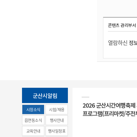
콘텐츠 관리부서
열람하신
정보
군산시알림
2026 군산시간여행축제
시정소식
시험/채용
프로그램(프리마켓/주전
(municipal
읍면동소식
행사안내
news)
교육안내
행사일정표