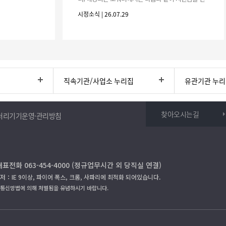
청하시기 바랍니다. 1. 해당기간 : ‘25. 11. 1. ~ '26. 4.
시정소식 | 26.07.29
30.(6개
직속기관/사업소 누리집
유관기관 누
찾아오시는길
처리기기운영·관리방침
대표전화 063-454-4000 (정규업무시간 외 당직실 연결)
저：IE 9이상, 파이어 폭스, 크롬, 사파리에 최적화 되어있습니다.
보통신망법에 의해 처벌됨을 유념하시기 바랍니다.