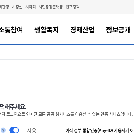
화관광
시장실
시의회
시민광장플랫폼
인구정책
소통참여
생활복지
경제산업
정보공개
새만금 해양거점도시 군산
정보공개 목록/청구
시민참여서비스
여권 민원
기업지원
교육
군산시 소개
군산시 관할권 주요논리
각종 신고/민원
사전정보공표
일자리/창업
차량 민원
상하수도
시청안내
새만금 관할구역 결
주민등록/인감/가
교통안내
기업목록
인사운영
SNS소식
여권발급안내
시민광장플랫폼
교육지원
투자기업 인센티브
정보공개 목록/청구
군산 현황
차량등록사업소 안내
하수도 계획
군산시 명장
사전정보공표
청사종합안내
주민등록/인감/가
시내버스
일반기업 목록
2022년도 통계
조직도
여권 서식
시장에게 바란다
평생교육
기업지원정책
군산의 역사
차량 신규/이전 등록
상수도시설
구인구직
수시공표
전화번호안내
각종서식
택시
사회적경제기업
2023년도 통계
업무
나의민원
학자금대출이자지원
경제 공지/서식
수상현황
저당권 설정/말소 등록
수질검사
청년뜰(청년센터/창업센터)
부서별 팩스번호
시외버스/고속버스
공장 검색
2024년도 통계
부서소
나도한마디
우리아이 꿈탐험 지원사업
기업애로해소SOS
자연지리특성
등록원부 열람/발급
상수도/하수도 요금
시청 오시는 길
철도/항공
2025년도 통계
부서별 
군산시사회적경제지원센터
칭찬합시다
시민정보화교육
강소연구개발특구
행정구역/행정지도
자동차 등록 서식
요금조회납부시스템
여객선
선택해주세요.
번의 로그인으로 연계된 모든 공공 웹서비스를 이용할 수 있는 인증 서비스입니다.
설문조사
부모학교예약시스템
자매결연/국제협력 도시
자동차 과태료 조회 및 납부
공공하수처리시설
교통 관련사이트
일자리 지원사업
자원봉사참여
군산어린이시청
군산의 상징
자동차 정기(종합)검사 기
주정차단속 문자알
일자리지원센터
사용
간조회 및 검사예약
스
아직 정부 통합인증(Any-ID) 사용자가 
전자민원창
적극행정
디지털배움터