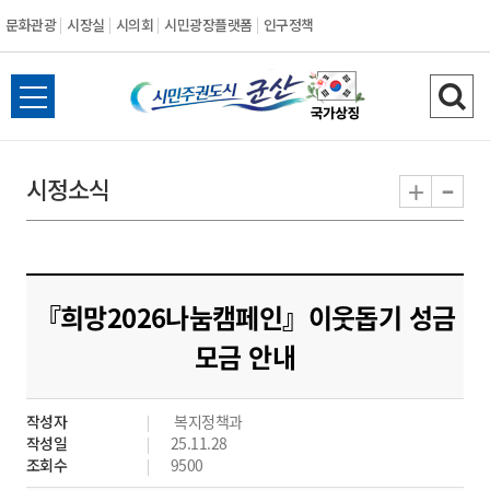
문화관광
시장실
시의회
시민광장플랫폼
인구정책
시
전
검
민
체
색
메
하
-
+
시정소식
주
뉴
기
열
권
기
도
『희망2026나눔캠페인』이웃돕기 성금
시
모금 안내
군
작성자
복지정책과
산
작성일
25.11.28
조회수
9500