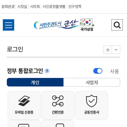
문화관광
시장실
시의회
시민광장플랫폼
인구정책
시민주권도시 군
전체메뉴 열기
검색
-
+
로그인
정부 통합로그인
사용
안내
개인
사업자
선택됨
개인사용자 로그인
모바일 신분증
간편인증
공동인증서