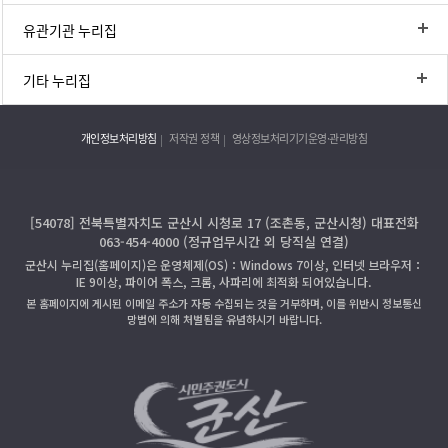
유관기관 누리집
기타 누리집
개인정보처리방침
저작권 정책
영상정보처리기기운영·관리방침
[54078] 전북특별자치도 군산시 시청로 17 (조촌동, 군산시청) 대표전화
063-454-4000 (정규업무시간 외 당직실 연결)
군산시 누리집(홈페이지)은 운영체제(OS)：Windows 7이상, 인터넷 브라우저：
IE 9이상, 파이어 폭스, 크롬, 사파리에 최적화 되어있습니다.
본 홈페이지에 게시된 이메일 주소가 자동 수집되는 것을 거부하며, 이를 위반시 정보통신
망법에 의해 처벌됨을 유념하시기 바랍니다.