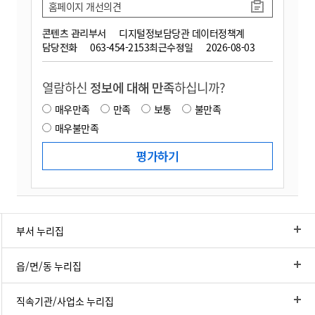
홈페이지 개선의견
콘텐츠 관리부서
디지털정보담당관 데이터정책계
담당전화
063-454-2153
최근수정일
2026-08-03
열람하신
정보에 대해 만족
하십니까?
매우만족
만족
보통
불만족
매우불만족
부서 누리집
읍/면/동 누리집
직속기관/사업소 누리집