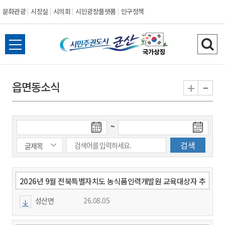
문화관광
시장실
시의회
시민광장플랫폼
인구정책
시
전
검
민
체
색
메
하
-
+
읍면동소식
주
뉴
기
열
권
기
검
검
~
도
색
색
시
종
시
작
료
일
일
군
2026년 9월 전북특별자치도 농식품인력개발원 교육대상자 추
천 요청
성산면
26.08.05
산