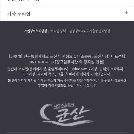
기타 누리집
개인정보처리방침
저작권 정책
영상정보처리기기운영·관리방침
[54078] 전북특별자치도 군산시 시청로 17 (조촌동, 군산시청) 대표전화
063-454-4000 (정규업무시간 외 당직실 연결)
군산시 누리집(홈페이지)은 운영체제(OS)：Windows 7이상, 인터넷 브라우저：
IE 9이상, 파이어 폭스, 크롬, 사파리에 최적화 되어있습니다.
본 홈페이지에 게시된 이메일 주소가 자동 수집되는 것을 거부하며, 이를 위반시 정보통신
망법에 의해 처벌됨을 유념하시기 바랍니다.