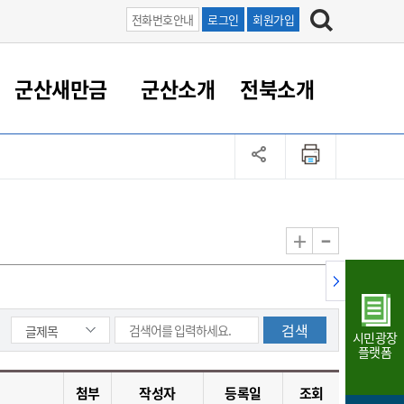
전화번호안내
로그인
회원가입
군산새만금
군산소개
전북소개
정 대응
족관계
부서/업무
RE100의 중심 새만금
도시/공원/주택
산업인프라
정책실명제
토지/건축
읍면동 안내
군산새만금 홍보 영상
조직운영6대지표
농업/축산업
도시재생
지방세
족관계
도시계획/지구단위계획
군산국가산업단지
정책실명제 안내
지방세
도시재생사업
민선8기 농업비전/발전방
공무원 정원
향
-
+
공원녹지
군산2국가산업단지
국민신청실명제안내
지방세환급금신청
도시재생(현장)지원센터
과장급이상 상위직 비율
농산물 유통
식
주택
새만금산업단지
정책실명제 중점관리 대상
지방세 상담챗봇
도시재생시설 현황
공무원 1인당 주민수
가축방역
자료실
자유무역지역
도시재생 공지/행사
현장공무원 비율
동물복지
지방산업단지
재정규모대비 인건비운영
시민광장
농공단지
실국본부수
플랫폼
림 서비
산업단지 지도
내고장 알리미
첨부
작성자
등록일
조회
구
항만/여객/공항/철도/컨벤