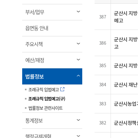
림
일
계약정보공개
전화번호안내
전화번호안내
전화번호안내
전화번호안내
전화번호안내
전화번호안내
전화번호안내
전화번호안내
군산시보
장사정보
열
부서/업무
군산시 지방
입찰/계약정보
387
읍면동소식
주민복지 안내서
주요시책
림
수산업
예고
찾아오시는길
찾아오시는길
찾아오시는길
찾아오시는길
찾아오시는길
찾아오시는길
찾아오시는길
찾아오시는길
용역과제
열
민원편의제도
읍면동 안내
웹진 열린군산
시정계획
어업현황
림
타기관소식
군산시 지방
민원 1회방문 처리제
주요업무
수산물 안전정보
386
열
주요시책
고
어디서나 민원처리제
시정백서
림
군산수산물 소비촉진행사
상품권 구매 사용 및 관리
사전심사 청구제도
열
예산/재정
군산 특화 수산물
군산시 지방
385
림
민원인 후견인제
열
법률정보
복합민원 상담예약제
림
군산시 재난
384
폐업신고 원스톱서비스
조례규칙 입법예고
납세자 보호관제도
조례규칙 입법예고(구)
군산시농업
383
『안심상속』 원스톱 서비
법률정보 관련사이트
스
열
통계정보
군산시정책
382
림
열
행정규제개혁