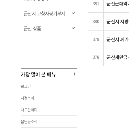
군산근대역
381
림
열
군산시 고향사랑기부제
림
군산시 지방
380
열
군산 상품
림
군산시 폐기
379
군산새만금
378
가장 많이 본 메뉴
로그인
시정소식
나도한마디
읍면동소식