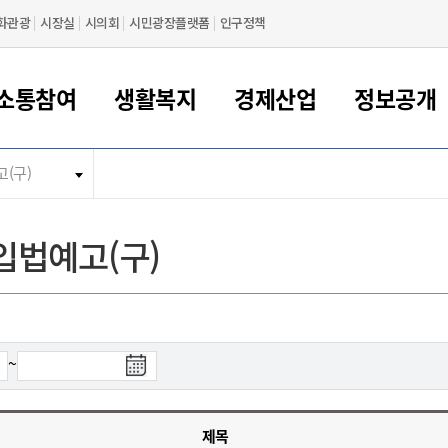
화관광
시장실
시의회
시민광장플랫폼
인구정책
소통참여
생활복지
경제산업
정보공개
(구)
새만금 해양거점도시 군산
정보공개 목록/청구
시민참여서비스
여권 민원
기업지원
교육
군산시 소개
군산시 관할권 주요논리
각종 신고/민원
사전정보공표
일자리/창업
차량 민원
상하수도
시청안내
새만금 관할구역 결
주민등록/인감/가
교통안내
기업목록
인사운영
SNS소식
여권발급안내
시민광장플랫폼
교육지원
투자기업 인센티브
정보공개 목록/청구
군산 현황
차량등록사업소 안내
하수도 계획
군산시 명장
사전정보공표
청사종합안내
주민등록/인감/가
시내버스
일반기업 목록
2022년도 통계
조직도
입법예고(구)
여권 서식
시장에게 바란다
평생교육
기업지원정책
군산의 역사
차량 신규/이전 등록
상수도시설
구인구직
수시공표
전화번호안내
각종서식
택시
사회적경제기업
2023년도 통계
업무
나의민원
학자금대출이자지원
경제 공지/서식
수상현황
저당권 설정/말소 등록
수질검사
청년뜰(청년센터/창업센터)
부서별 팩스번호
시외버스/고속버스
공장 검색
2024년도 통계
부서소
나도한마디
우리아이 꿈탐험 지원사업
기업애로해소SOS
자연지리특성
등록원부 열람/발급
상수도/하수도 요금
시청 오시는 길
철도/항공
2025년도 통계
부서별 
군산시사회적경제지원센터
칭찬합시다
시민정보화교육
강소연구개발특구
행정구역/행정지도
자동차 등록 서식
요금조회납부시스템
여객선
검
~
설문조사
부모학교예약시스템
자매결연/국제협력 도시
자동차 과태료 조회 및 납부
공공하수처리시설
교통 관련사이트
색
일자리 지원사업
종
자원봉사참여
군산어린이시청
군산의 상징
자동차 정기(종합)검사 기
주정차단속 문자알
일자리지원센터
료
간조회 및 검사예약
스
제목
전자민원창
적극행정
디지털배움터