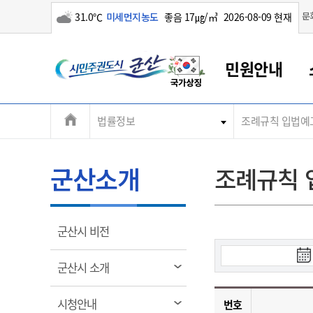
구름많음
문
31.0℃
미세먼지농도
좋음 17㎍/㎥
2026-08-09 현재
시
민원안내
민
전
법률정보
조례규칙 입법예고
군산새만금
민원안내
소통참여
생활복지
경제산업
정보공개
군산소개
전북소개
주
군산에서 시작되는 새만금
전북특별자치도 소개
군산사랑상품권
민원창구안내
정보공개제도
복지/보건
시정알림
군산시 비전
체
권
민원이용안내
시정소식
인구정책
상품권 안내
제도안내
전북특별자치도란?
메
군산소개
조례규칙 
민원수수료
시험/채용
통합돌봄
상품권 공지사항
비공개대상정보
전북특별자치도 용어 Q&A
뉴
도
종합민원창구
보도자료
주민복지
상품권 Q&A
불복구제절차
자료실
시
아름다운 배려창구
행사안내
아동/청소년
상품권 이용규약
수수료
열
군산시 비전
홍보영상 게시판
토지정보민원창구
행사일정표
여성/가족
판매대행점 조회
정보공개서식
림
검
군
대표전화
대표전화
대표전화
대표전화
대표전화
대표전화
대표전화
대표전화
063-454-4000
063-454-4000
063-454-4000
063-454-4000
063-454-4000
063-454-4000
063-454-4000
063-454-4000
열
군산시 소개
무인민원발급기
교육안내
노인복지
지류상품권 재고조회
색
림
시
산
보건소식
장애인복지
부서 및 담당자 연락처
부서 및 담당자 연락처
부서 및 담당자 연락처
부서 및 담당자 연락처
부서 및 담당자 연락처
부서 및 담당자 연락처
부서 및 담당자 연락처
부서 및 담당자 연락처
열
작
시청안내
번호
고시공고
사회서비스(바우처)