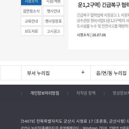
시정소식
시험/채용
운1,2구역) 긴급복구 협
(municipal
읍면동소식
행사안내
긴급복구 협력업체 지정공고 1. 지정
news)
상수관망 정비사업(나운1,2구역)의 
교육안내
행사일정표
도시설물 누수 및 안전사고를 예방하
보도자료
고시공고
긴급복구공사 및 소규모 긴급공사를 
시정소식 | 26.07.06
구업체 지정 2. 협력업체
부서 누리집
읍/면/동 누리집
개인정보처리방침
저작권 정책
영상정보
[54078] 전북특별자치도 군산시 시청로 17 (조촌동, 군산시청) 
군산시 누리집(홈페이지)은 운영체제(OS)：Windows 7이상, 인터넷 브라우