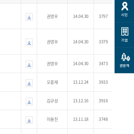
개
재정정보 공개
공공저작물
션
시민
권영우
14.04.30
3797
통계정보
행정규제개혁
소상공인 지원
민방위/재난안전
시스템
행정규제개혁안내
고유가 피해지원금
민방위
규제신문고
군산사랑배달 배달의명수
기업
권영우
14.04.30
3379
재난안전
규제입증요청
카드수수료 지원
풍수해보험
사
규제정보포털
소상공인지원
권영우
14.04.30
3473
재해예방
관광객
관련기관 안내
군산시착한가격업소
시민대상보험
오흥재
13.12.24
3933
통계
영조물 배상보험
인 현황
김규성
13.12.16
3916
군산시민 안전보험
군산시민 자전거보험
군산 상품
이용진
13.11.18
3748
농업인안전보험 농가부담
 가이드북
금 지원사업