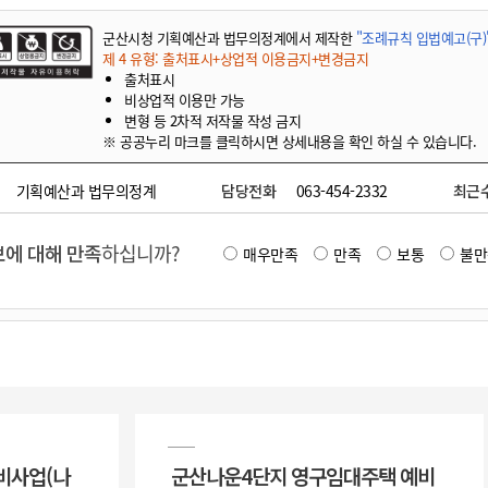
군산시청 기획예산과 법무의정계에서 제작한
"조례규칙 입법예고(구)
제 4 유형: 출처표시+상업적 이용금지+변경금지
출처표시
비상업적 이용만 가능
변형 등 2차적 저작물 작성 금지
※ 공공누리 마크를 클릭하시면 상세내용을 확인 하실 수 있습니다.
기획예산과 법무의정계
담당전화
063-454-2332
최근
에 대해 만족
하십니까?
매우만족
만족
보통
불만
비사업(나
군산나운4단지 영구임대주택 예비