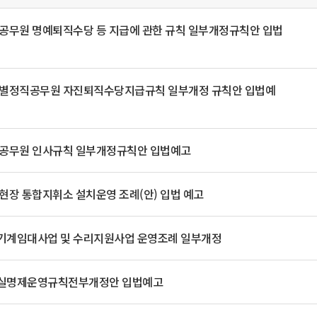
일
위원회 현황
공공데이터 개방
업무추진비공
군산시 무상교통
공부의 명수
정부24
공무원 명예퇴직수당 등 지급에 관한 규칙 일부개정규칙안 입법
위원회 명단공개
공공데이터 개방
예산/재정
법률정보
국민신문고
건설
부동산
에너지
환경
청소
위생
위원회 회의록 공개
공공데이터 수요조사
민원편람/서식
한눈에 서비스
전자가족관계등록
예산안내
조례규칙 입법예고
경제동향
도로/가로등
부동산 정보
태양광
환경선언문
청소정보
공중위생
별정직공무원 자진퇴직수당지급규칙 일부개정 규칙안 입법예
재정공시
조례규칙 입법예고(구)
물가정보
자전거
주소/건축/지적/지리정보
가스/석유
인터넷등기소
환경기본정보
대형폐기물 배출신고
위생용품 제조업
결산보고서
법률정보 관련사이트
사회조사
조상땅찾기
국세청홈택스
화학물질 관리지도
공모사업
생활쓰레기 처리요령
식품위생
중기지방재정계획
사업체조
위택스
공무원 인사규칙 일부개정규칙안 입법예고
미세먼지 대응
음식물쓰레기 처리요령
문화 콘텐츠업
투자심사
통계연보
부동산통합민원
환경영향평가
폐기물 처리시설 현황
예산낭비신고
청년통계
체육
공공데이터포털
현장 통합지휘소 설치운영 조례(안) 입법 예고
석면해체 건축물정보
보조금 부정수급 신고
주민등록
새올전자민원창구
체육시설 안내
환경오염업소 공개
공유재산
체류외국
기계임대사업 및 수리지원사업 운영조례 일부개정
군산시체육회
환경 관련사이트
재정용어사전
생활체육 공지
군산시 고향사랑기부제
실명제운영규칙전부개정안 입법예고
고향사랑기부제 소개
군산상품