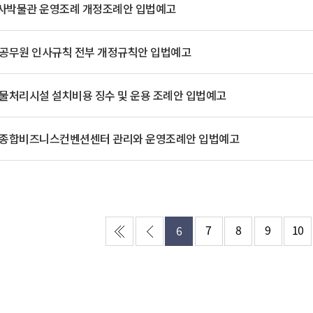
기부자 예우제
사박물관 운영조례 개정조례안 입법예고
기부자 명예의 전당
기금사업
공무원 인사규칙 전부 개정규칙안 입법예고
군산시 답례품
고향사랑기부제 소식
물처리시설 설치비용 징수 및 운용 조례안 입법예고
 종합비즈니스컨벤션센터 관리와 운영조례안 입법예고
7
8
9
10
6