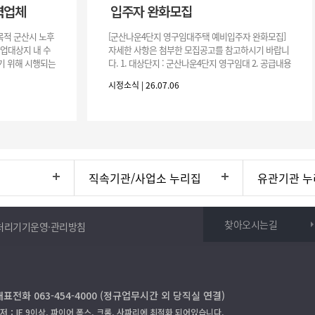
력업체
입주자 완화모집
목적 군산시 노후
[군산나운4단지 영구임대주택 예비입주자 완화모집]
사업대상지 내 수
자세한 사항은 첨부한 모집공고를 참고하시기 바랍니
기 위해 시행되는
다. 1. 대상단지 : 군산나운4단지 영구임대 2. 공급내용
수행하기 위한 복
: 26.37㎡ (7평) 500호 3. 공 고 일 : 2026. 7. 6.
시정소식 | 26.07.06
직속기관/사업소 누리집
유관기관 누
찾아오시는길
처리기기운영·관리방침
대표전화 063-454-4000 (정규업무시간 외 당직실 연결)
저：IE 9이상, 파이어 폭스, 크롬, 사파리에 최적화 되어있습니다.