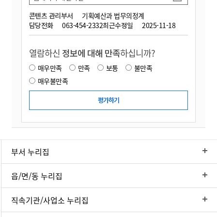
콘텐츠 관리부서
기획예산과 법무의정계
담당전화
063-454-2332
최근수정일
2025-11-18
열람하신
정보에 대해 만족
하십니까?
매우만족
만족
보통
불만족
매우불만족
부서 누리집
읍/면/동 누리집
직속기관/사업소 누리집