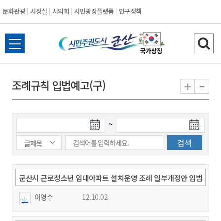
문화관광
시장실
시의회
시민광장플랫폼
인구정책
시
전
검
민
체
색
메
하
-
+
조례규칙 입법예고(구)
주
뉴
기
열
권
기
검
검
~
도
색
색
시
종
시
작
료
일
일
군
군산시 근로청소년 임대아파트 설치운영 조례 일부개정안 입법
예고
이영수
12.10.02
산