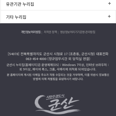
유관기관 누리집
기타 누리집
개인정보처리방침
저작권 정책
영상정보처리기기운영·관리방침
[54078] 전북특별자치도 군산시 시청로 17 (조촌동, 군산시청) 대표전화
063-454-4000 (정규업무시간 외 당직실 연결)
군산시 누리집(홈페이지)은 운영체제(OS)：Windows 7이상, 인터넷 브라우저：
IE 9이상, 파이어 폭스, 크롬, 사파리에 최적화 되어있습니다.
본 홈페이지에 게시된 이메일 주소가 자동 수집되는 것을 거부하며, 이를 위반시 정보통신
망법에 의해 처벌됨을 유념하시기 바랍니다.