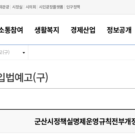
화관광
시장실
시의회
시민광장플랫폼
인구정책
소통참여
생활복지
경제산업
정보공개
(구)
새만금 해양거점도시 군산
정보공개 목록/청구
시민참여서비스
여권 민원
기업지원
교육
군산시 소개
군산시 관할권 주요논리
각종 신고/민원
사전정보공표
일자리/창업
차량 민원
상하수도
시청안내
새만금 관할구역 결
주민등록/인감/가
교통안내
기업목록
인사운영
SNS소식
여권발급안내
시민광장플랫폼
교육지원
투자기업 인센티브
정보공개 목록/청구
군산 현황
차량등록사업소 안내
하수도 계획
군산시 명장
사전정보공표
청사종합안내
주민등록/인감/가
시내버스
일반기업 목록
2022년도 통계
조직도
입법예고(구)
여권 서식
시장에게 바란다
평생교육
기업지원정책
군산의 역사
차량 신규/이전 등록
상수도시설
구인구직
수시공표
전화번호안내
각종서식
택시
사회적경제기업
2023년도 통계
업무
나의민원
학자금대출이자지원
경제 공지/서식
수상현황
저당권 설정/말소 등록
수질검사
청년뜰(청년센터/창업센터)
부서별 팩스번호
시외버스/고속버스
공장 검색
2024년도 통계
부서소
나도한마디
우리아이 꿈탐험 지원사업
기업애로해소SOS
자연지리특성
등록원부 열람/발급
상수도/하수도 요금
시청 오시는 길
철도/항공
2025년도 통계
부서별 
군산시사회적경제지원센터
칭찬합시다
시민정보화교육
강소연구개발특구
행정구역/행정지도
자동차 등록 서식
요금조회납부시스템
여객선
설문조사
부모학교예약시스템
자매결연/국제협력 도시
자동차 과태료 조회 및 납부
공공하수처리시설
교통 관련사이트
일자리 지원사업
군산시정책실명제운영규칙전부개정
자원봉사참여
군산어린이시청
군산의 상징
자동차 정기(종합)검사 기
주정차단속 문자알
일자리지원센터
간조회 및 검사예약
스
전자민원창
적극행정
디지털배움터