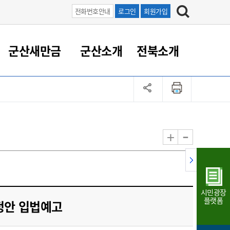
전화번호안내
로그인
회원가입
군산새만금
군산소개
전북소개
정 대응
족관계
부서/업무
RE100의 중심 새만금
도시/공원/주택
산업인프라
정책실명제
토지/건축
읍면동 안내
군산새만금 홍보 영상
조직운영6대지표
농업/축산업
도시재생
지방세
족관계
도시계획/지구단위계획
군산국가산업단지
정책실명제 안내
지방세
도시재생사업
민선8기 농업비전/발전방
공무원 정원
향
-
+
공원녹지
군산2국가산업단지
국민신청실명제안내
지방세환급금신청
도시재생(현장)지원센터
과장급이상 상위직 비율
농산물 유통
식
주택
새만금산업단지
정책실명제 중점관리 대상
지방세 상담챗봇
도시재생시설 현황
공무원 1인당 주민수
가축방역
자료실
자유무역지역
도시재생 공지/행사
현장공무원 비율
동물복지
지방산업단지
재정규모대비 인건비운영
시민광장
농공단지
실국본부수
플랫폼
안 입법예고
림 서비
산업단지 지도
내고장 알리미
구
항만/여객/공항/철도/컨벤