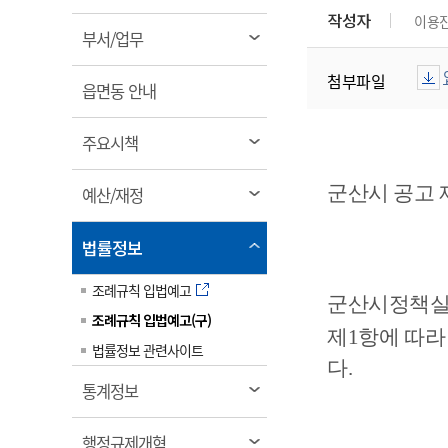
림
계약정보공개
작성자
이용
전화번호안내
전화번호안내
전화번호안내
전화번호안내
전화번호안내
전화번호안내
전화번호안내
전화번호안내
군산시보
장사정보
열
부서/업무
입찰/계약정보
읍면동소식
주민복지 안내서
주요시책
림
수산업
찾아오시는길
찾아오시는길
찾아오시는길
찾아오시는길
찾아오시는길
찾아오시는길
찾아오시는길
찾아오시는길
첨부파일
용역과제
열
민원편의제도
읍면동 안내
웹진 열린군산
시정계획
어업현황
림
타기관소식
민원 1회방문 처리제
주요업무
수산물 안전정보
열
주요시책
어디서나 민원처리제
시정백서
림
군산수산물 소비촉진행사
상품권 구매 사용 및 관리
사전심사 청구제도
군산시 공고 제2
열
예산/재정
군산 특화 수산물
림
민원인 후견인제
열
법률정보
복합민원 상담예약제
림
폐업신고 원스톱서비스
조례규칙 입법예고
군산시정책실
납세자 보호관제도
조례규칙 입법예고(구)
제1항에 따라
『안심상속』 원스톱 서비
법률정보 관련사이트
스
다.
열
통계정보
림
열
행정규제개혁