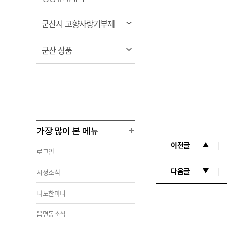
림
열
군산시 고향사랑기부제
림
열
군산 상품
림
가장 많이 본 메뉴
이전글
로그인
다음글
시정소식
나도한마디
읍면동소식