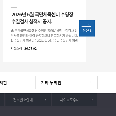
2026년 6월 국민체육센터 수영장
수질검사 성적서 공지.
♣ 군산국민체육센터 수영장 2026년 6월 수질검사 성
MORE
적서를 붙임과 같이 공지하오니 참고하시기 바랍니다.
1. 수질검사 의뢰일 : 2026. 6. 24.(수) 2. 수질검사 의뢰
처 : 전북대학교 물환경연구센터 3. 근거 : 『체육시설
시정소식 | 26.07.02
리집
기타 누리집
전화번호안내
사이트도우미