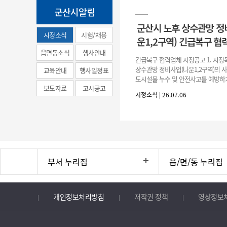
군산시알림
군산시 노후 상수관망 정
시정소식
시험/채용
운1,2구역) 긴급복구 협
(municipal
읍면동소식
행사안내
긴급복구 협력업체 지정공고 1. 지정
news)
상수관망 정비사업(나운1,2구역)의 
교육안내
행사일정표
도시설물 누수 및 안전사고를 예방하
보도자료
고시공고
긴급복구공사 및 소규모 긴급공사를 
시정소식 | 26.07.06
구업체 지정 2. 협력업체
부서 누리집
읍/면/동 누리집
개인정보처리방침
저작권 정책
영상정보