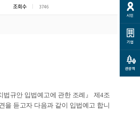
개
재정정보 공개
공공저작물
션
조회수
3746
시민
통계정보
행정규제개혁
소상공인 지원
민방위/재난안전
시스템
행정규제개혁안내
고유가 피해지원금
민방위
규제신문고
군산사랑배달 배달의명수
기업
재난안전
규제입증요청
카드수수료 지원
풍수해보험
사
규제정보포털
소상공인지원
재해예방
관광객
관련기관 안내
군산시착한가격업소
시민대상보험
통계
치법규안 입법예고에 관한 조례』 제4조
영조물 배상보험
인 현황
견을 듣고자 다음과 같이 입법예고 합니
군산시민 안전보험
군산시민 자전거보험
군산 상품
농업인안전보험 농가부담
 가이드북
금 지원사업