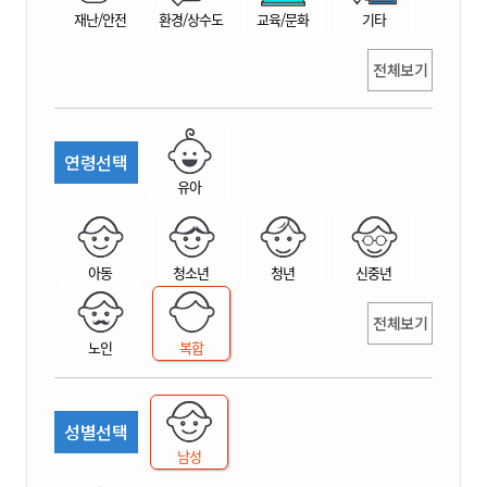
재난/안전
환경/상수도
교육/문화
기타
전체보기
연령선택
유아
아동
청소년
청년
신중년
전체보기
노인
복합
성별선택
남성