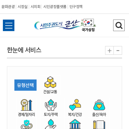
문화관광
시장실
시의회
시민광장플랫폼
인구정책
시
전
검
민
체
색
메
하
-
+
한눈에 서비스
주
뉴
기
열
권
기
도
유형선택
시
건설/교통
군
경제/일자리
토지/주택
복지/건강
출산/육아
산