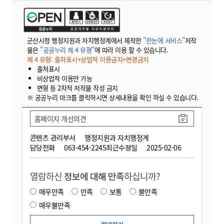
군산시청 행정지원과 자치행정계에서 제작한
"한눈에 서비스"
저작
물은
"공공누리 제 4 유형"
에 따라 이용 할 수 있습니다.
제 4 유형: 출처표시+상업적 이용금지+변경금지
출처표시
비상업적 이용만 가능
변형 등 2차적 저작물 작성 금지
※ 공공누리 마크를 클릭하시면 상세내용을 확인 하실 수 있습니다.
홈페이지 개선의견
콘텐츠 관리부서
행정지원과 자치행정계
담당전화
063-454-2245
최근수정일
2025-02-06
열람하신
정보에 대해 만족
하십니까?
매우만족
만족
보통
불만족
매우불만족