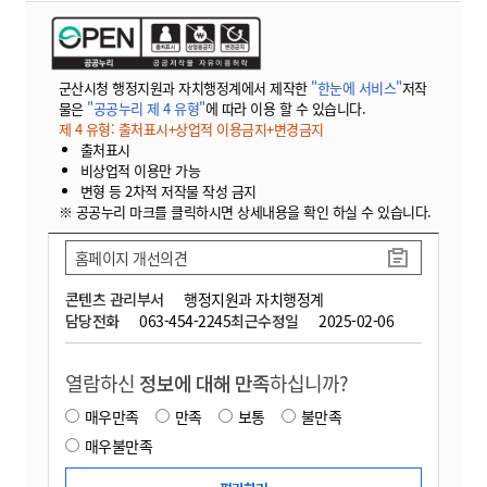
군산시청 행정지원과 자치행정계에서 제작한
"한눈에 서비스"
저작
물은
"공공누리 제 4 유형"
에 따라 이용 할 수 있습니다.
제 4 유형: 출처표시+상업적 이용금지+변경금지
출처표시
비상업적 이용만 가능
변형 등 2차적 저작물 작성 금지
※ 공공누리 마크를 클릭하시면 상세내용을 확인 하실 수 있습니다.
홈페이지 개선의견
콘텐츠 관리부서
행정지원과 자치행정계
담당전화
063-454-2245
최근수정일
2025-02-06
열람하신
정보에 대해 만족
하십니까?
매우만족
만족
보통
불만족
매우불만족