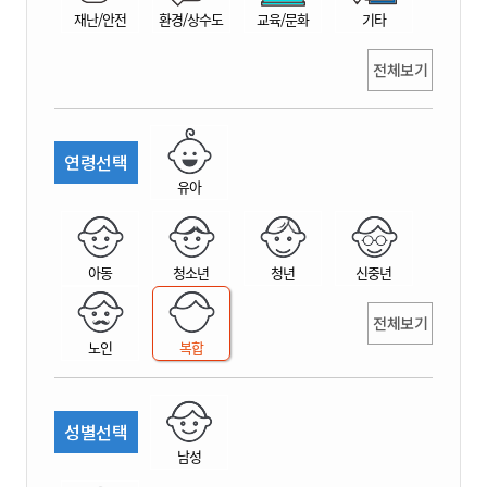
재난/안전
환경/상수도
교육/문화
기타
전체보기
연령선택
유아
아동
청소년
청년
신중년
전체보기
노인
복합
성별선택
남성