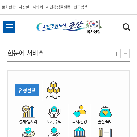
문화관광
시장실
시의회
시민광장플랫폼
인구정책
시
전
검
민
체
색
메
하
-
+
한눈에 서비스
주
뉴
기
열
권
기
도
유형선택
시
건설/교통
군
경제/일자리
토지/주택
복지/건강
출산/육아
산