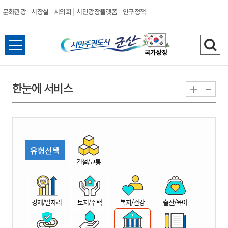
문화관광
시장실
시의회
시민광장플랫폼
인구정책
시
전
검
민
체
색
메
하
-
+
한눈에 서비스
주
뉴
기
열
권
기
도
유형선택
시
건설/교통
군
경제/일자리
토지/주택
복지/건강
출산/육아
산