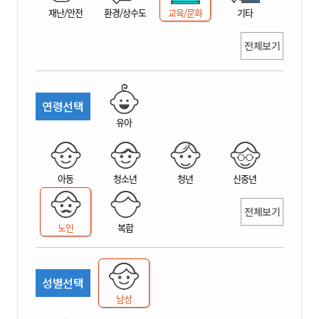
재난/안전
환경/상수도
교육/문화
기타
전체보기
연령선택
유아
아동
청소년
청년
신중년
전체보기
노인
복합
성별선택
남성