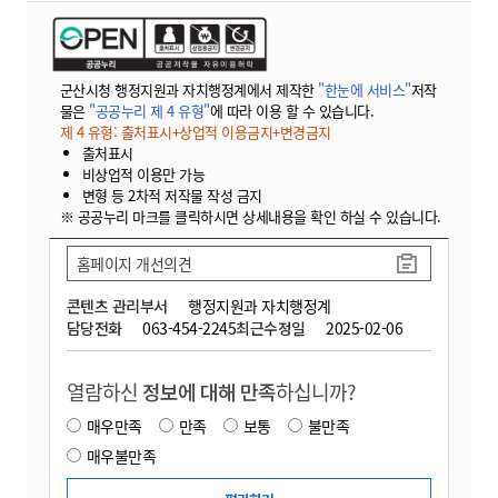
군산시청 행정지원과 자치행정계에서 제작한
"한눈에 서비스"
저작
물은
"공공누리 제 4 유형"
에 따라 이용 할 수 있습니다.
제 4 유형: 출처표시+상업적 이용금지+변경금지
출처표시
비상업적 이용만 가능
변형 등 2차적 저작물 작성 금지
※ 공공누리 마크를 클릭하시면 상세내용을 확인 하실 수 있습니다.
홈페이지 개선의견
콘텐츠 관리부서
행정지원과 자치행정계
담당전화
063-454-2245
최근수정일
2025-02-06
열람하신
정보에 대해 만족
하십니까?
매우만족
만족
보통
불만족
매우불만족