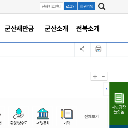
전화번호안내
로그인
회원가입
군산새만금
군산소개
전북소개
정 대응
족관계
부서/업무
RE100의 중심 새만금
도시/공원/주택
산업인프라
정책실명제
토지/건축
읍면동 안내
군산새만금 홍보 영상
조직운영6대지표
농업/축산업
도시재생
지방세
족관계
도시계획/지구단위계획
군산국가산업단지
정책실명제 안내
지방세
도시재생사업
민선8기 농업비전/발전방
공무원 정원
향
-
+
공원녹지
군산2국가산업단지
국민신청실명제안내
지방세환급금신청
도시재생(현장)지원센터
과장급이상 상위직 비율
농산물 유통
식
주택
새만금산업단지
정책실명제 중점관리 대상
지방세 상담챗봇
도시재생시설 현황
공무원 1인당 주민수
가축방역
자료실
자유무역지역
도시재생 공지/행사
현장공무원 비율
동물복지
지방산업단지
재정규모대비 인건비운영
시민광장
농공단지
실국본부수
플랫폼
전체보기
림 서비
산업단지 지도
내고장 알리미
전
환경/상수도
교육/문화
기타
구
항만/여객/공항/철도/컨벤