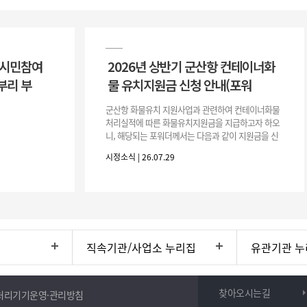
 시민참여
2026년 상반기 군산항 컨테이너화
부리 부
물 유치지원금 신청 안내(포워
군산항 화물유치 지원사업과 관련하여 컨테이너화물
처리실적에 따른 화물유치지원금을 지급하고자 하오
니, 해당되는 포워더께서는 다음과 같이 지원금을 신
청하시기 바랍니다. 1. 해당기간 : ‘25. 11. 1. ~ '26. 4.
시정소식 | 26.07.29
30.(6개
직속기관/사업소 누리집
유관기관 누
찾아오시는길
처리기기운영·관리방침