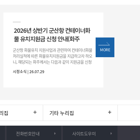
2026년 상반기 군산항 컨테이너화
물 유치지원금 신청 안내(화주
군산항 화물유치 지원사업과 관련하여 컨테이너화물
MORE
처리실적에 따른 화물유치지원금을 지급하고자 하오
니, 해당되는 화주께서는 다음과 같이 지원금을 신청
하시기 바랍니다. 1. 해당기간 : ‘25. 11. 1. ~ '26. 4. 30.
시정소식 | 26.07.29
(6개월
리집
기타 누리집
전화번호안내
사이트도우미