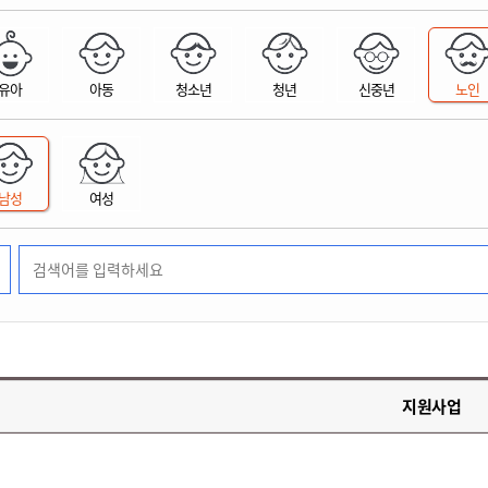
위원회 현황
공공데이터 개방
업무추진비공
군산시 무상교통
공부의 명수
정부24
위원회 명단공개
공공데이터 개방
예산/재정
법률정보
국민신문고
건설
부동산
에너지
유아
아동
청소년
청년
신중년
노인
환경
청소
위생
위원회 회의록 공개
공공데이터 수요조사
민원편람/서식
한눈에 서비스
전자가족관계등록
예산안내
조례규칙 입법예고
경제동향
도로/가로등
부동산 정보
태양광
환경선언문
청소정보
공중위생
재정공시
조례규칙 입법예고(구)
물가정보
자전거
주소/건축/지적/지리정보
가스/석유
인터넷등기소
환경기본정보
대형폐기물 배출신고
위생용품 제조업
결산보고서
법률정보 관련사이트
사회조사
조상땅찾기
국세청홈택스
남성
여성
화학물질 관리지도
공모사업
생활쓰레기 처리요령
식품위생
중기지방재정계획
사업체조
위택스
미세먼지 대응
음식물쓰레기 처리요령
문화 콘텐츠업
투자심사
통계연보
부동산통합민원
환경영향평가
폐기물 처리시설 현황
예산낭비신고
청년통계
체육
공공데이터포털
석면해체 건축물정보
보조금 부정수급 신고
주민등록
새올전자민원창구
체육시설 안내
환경오염업소 공개
공유재산
체류외국
군산시체육회
환경 관련사이트
재정용어사전
생활체육 공지
지원사업
군산시 고향사랑기부제
고향사랑기부제 소개
군산상품