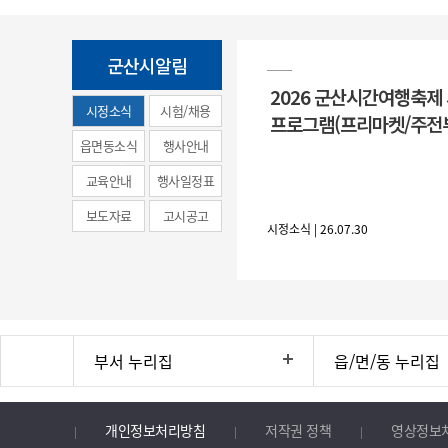
군산시알림
2026 군산시간여행축제
시정소식
시험/채용
프로그램(프리마켓/주전
(municipal
읍면동소식
행사안내
news)
교육안내
행사일정표
보도자료
고시공고
시정소식 | 26.07.30
부서 누리집
읍/면/동 누리집
개인정보처리방침
저작권 정책
영상정보