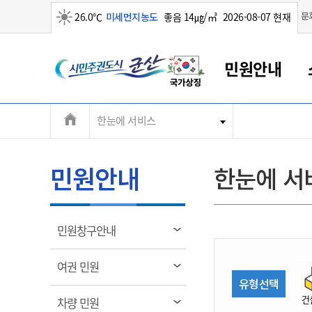
맑음
문
26.0℃
미세먼지농도
좋음 14㎍/㎥
2026-08-07 현재
시
민원안내
민
전
한눈에 서비스
군산새만금
민원안내
소통참여
생활복지
경제산업
정보공개
군산소개
전북소개
주
군산에서 시작되는 새만금
전북특별자치도 소개
군산사랑상품권
민원창구안내
정보공개제도
복지/보건
시정알림
군산시 비전
체
권
민원이용안내
시정소식
인구정책
상품권 안내
제도안내
전북특별자치도란?
메
민원안내
한눈에 서
민원수수료
시험/채용
통합돌봄
상품권 공지사항
비공개대상정보
전북특별자치도 용어 Q&A
뉴
도
종합민원창구
보도자료
주민복지
상품권 Q&A
불복구제절차
자료실
시
아름다운 배려창구
행사안내
아동/청소년
상품권 이용규약
수수료
열
민원창구안내
홍보영상 게시판
토지정보민원창구
행사일정표
여성/가족
판매대행점 조회
정보공개서식
림
군
대표전화
대표전화
대표전화
대표전화
대표전화
대표전화
대표전화
대표전화
063-454-4000
063-454-4000
063-454-4000
063-454-4000
063-454-4000
063-454-4000
063-454-4000
063-454-4000
열
여권 민원
무인민원발급기
교육안내
노인복지
지류상품권 재고조회
림
유형선택
산
보건소식
장애인복지
부서 및 담당자 연락처
부서 및 담당자 연락처
부서 및 담당자 연락처
부서 및 담당자 연락처
부서 및 담당자 연락처
부서 및 담당자 연락처
부서 및 담당자 연락처
부서 및 담당자 연락처
건
열
차량 민원
고시공고
사회서비스(바우처)