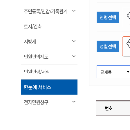
림
계약정보공개
전화번호안내
전화번호안내
전화번호안내
전화번호안내
전화번호안내
전화번호안내
전화번호안내
전화번호안내
군산시보
장사정보
열
주민등록/인감/가족관계
입찰/계약정보
연령선택
읍면동소식
주민복지 안내서
주요시책
림
수산업
찾아오시는길
찾아오시는길
찾아오시는길
찾아오시는길
찾아오시는길
찾아오시는길
찾아오시는길
찾아오시는길
용역과제
열
민원편의제도
토지/건축
웹진 열린군산
시정계획
어업현황
림
타기관소식
민원 1회방문 처리제
주요업무
수산물 안전정보
열
지방세
성별선택
어디서나 민원처리제
시정백서
림
군산수산물 소비촉진행사
상품권 구매 사용 및 관리
사전심사 청구제도
열
민원편의제도
군산 특화 수산물
림
민원인 후견인제
열
민원편람/서식
복합민원 상담예약제
림
폐업신고 원스톱서비스
열
한눈에 서비스
납세자 보호관제도
림
『안심상속』 원스톱 서비
열
전자민원창구
스
번호
림