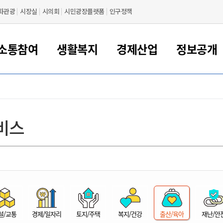
화관광
시장실
시의회
시민광장플랫폼
인구정책
소통참여
생활복지
경제산업
정보공개
새만금 해양거점도시 군산
정보공개 목록/청구
시민참여서비스
여권 민원
기업지원
교육
군산시 소개
군산시 관할권 주요논리
각종 신고/민원
사전정보공표
일자리/창업
차량 민원
상하수도
시청안내
새만금 관할구역 결
주민등록/인감/가
교통안내
기업목록
인사운영
SNS소식
여권발급안내
시민광장플랫폼
교육지원
투자기업 인센티브
정보공개 목록/청구
군산 현황
차량등록사업소 안내
하수도 계획
군산시 명장
사전정보공표
청사종합안내
주민등록/인감/가
시내버스
일반기업 목록
2022년도 통계
조직도
비스
여권 서식
시장에게 바란다
평생교육
기업지원정책
군산의 역사
차량 신규/이전 등록
상수도시설
구인구직
수시공표
전화번호안내
각종서식
택시
사회적경제기업
2023년도 통계
업무
나의민원
학자금대출이자지원
경제 공지/서식
수상현황
저당권 설정/말소 등록
수질검사
청년뜰(청년센터/창업센터)
부서별 팩스번호
시외버스/고속버스
공장 검색
2024년도 통계
부서소
나도한마디
우리아이 꿈탐험 지원사업
기업애로해소SOS
자연지리특성
등록원부 열람/발급
상수도/하수도 요금
시청 오시는 길
철도/항공
2025년도 통계
부서별 
군산시사회적경제지원센터
칭찬합시다
시민정보화교육
강소연구개발특구
행정구역/행정지도
자동차 등록 서식
요금조회납부시스템
여객선
설문조사
부모학교예약시스템
자매결연/국제협력 도시
자동차 과태료 조회 및 납부
공공하수처리시설
교통 관련사이트
일자리 지원사업
자원봉사참여
군산어린이시청
군산의 상징
자동차 정기(종합)검사 기
주정차단속 문자알
일자리지원센터
설/교통
경제/일자리
토지/주택
복지/건강
출산/육아
재난/안
간조회 및 검사예약
스
전자민원창
적극행정
디지털배움터