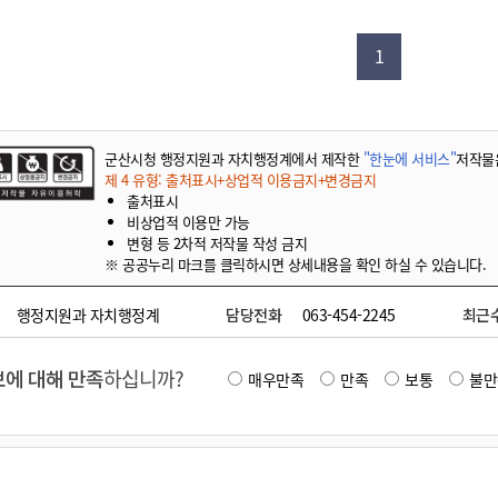
기부자 예우제
기부자 명예의 전당
1
기금사업
군산시 답례품
고향사랑기부제 소식
군산시청 행정지원과 자치행정계에서 제작한
"한눈에 서비스"
저작물
제 4 유형: 출처표시+상업적 이용금지+변경금지
출처표시
비상업적 이용만 가능
변형 등 2차적 저작물 작성 금지
※ 공공누리 마크를 클릭하시면 상세내용을 확인 하실 수 있습니다.
행정지원과 자치행정계
담당전화
063-454-2245
최근
에 대해 만족
하십니까?
매우만족
만족
보통
불만