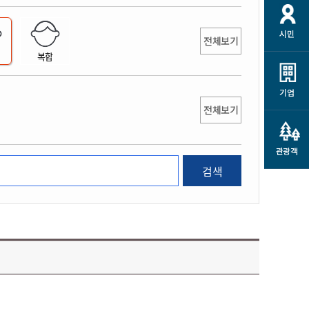
개
재정정보 공개
공공저작물
션
시민
통계정보
행정규제개혁
전체보기
소상공인 지원
복합
민방위/재난안전
시스템
행정규제개혁안내
고유가 피해지원금
민방위
규제신문고
군산사랑배달 배달의명수
기업
재난안전
전체보기
규제입증요청
카드수수료 지원
풍수해보험
사
규제정보포털
소상공인지원
재해예방
관광객
관련기관 안내
검색
군산시착한가격업소
시민대상보험
통계
영조물 배상보험
인 현황
군산시민 안전보험
군산시민 자전거보험
군산 상품
농업인안전보험 농가부담
 가이드북
금 지원사업