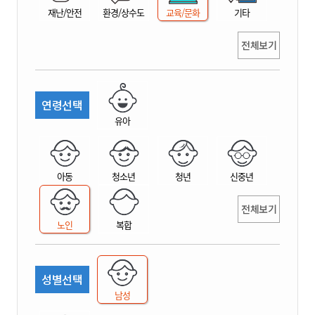
재난/안전
환경/상수도
교육/문화
기타
전체보기
연령선택
유아
아동
청소년
청년
신중년
전체보기
노인
복합
성별선택
남성