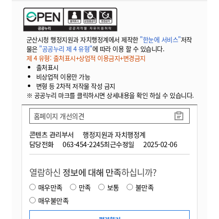
군산시청 행정지원과 자치행정계에서 제작한
"한눈에 서비스"
저작
물은
"공공누리 제 4 유형"
에 따라 이용 할 수 있습니다.
제 4 유형: 출처표시+상업적 이용금지+변경금지
출처표시
비상업적 이용만 가능
변형 등 2차적 저작물 작성 금지
※ 공공누리 마크를 클릭하시면 상세내용을 확인 하실 수 있습니다.
홈페이지 개선의견
콘텐츠 관리부서
행정지원과 자치행정계
담당전화
063-454-2245
최근수정일
2025-02-06
열람하신
정보에 대해 만족
하십니까?
매우만족
만족
보통
불만족
매우불만족