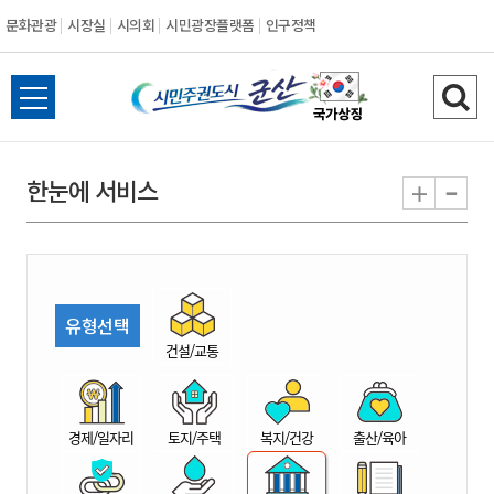
문화관광
시장실
시의회
시민광장플랫폼
인구정책
시
전
검
민
체
색
메
하
-
+
한눈에 서비스
주
뉴
기
열
권
기
도
유형선택
시
건설/교통
군
경제/일자리
토지/주택
복지/건강
출산/육아
산