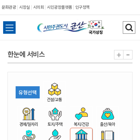
문화관광
시장실
시의회
시민광장플랫폼
인구정책
시
전
검
민
체
색
메
하
-
+
한눈에 서비스
주
뉴
기
열
권
기
도
유형선택
시
건설/교통
군
경제/일자리
토지/주택
복지/건강
출산/육아
산