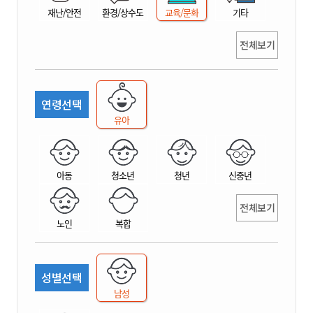
재난/안전
환경/상수도
교육/문화
기타
전체보기
연령선택
유아
아동
청소년
청년
신중년
전체보기
노인
복합
성별선택
남성