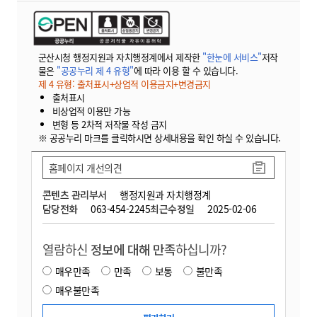
군산시청 행정지원과 자치행정계에서 제작한
"한눈에 서비스"
저작
물은
"공공누리 제 4 유형"
에 따라 이용 할 수 있습니다.
제 4 유형: 출처표시+상업적 이용금지+변경금지
출처표시
비상업적 이용만 가능
변형 등 2차적 저작물 작성 금지
※ 공공누리 마크를 클릭하시면 상세내용을 확인 하실 수 있습니다.
홈페이지 개선의견
콘텐츠 관리부서
행정지원과 자치행정계
담당전화
063-454-2245
최근수정일
2025-02-06
열람하신
정보에 대해 만족
하십니까?
매우만족
만족
보통
불만족
매우불만족