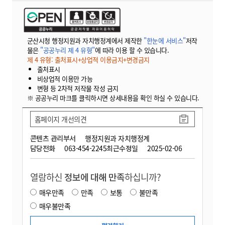
군산시청 행정지원과 자치행정계에서 제작한
"한눈에 서비스"
저작
물은
"공공누리 제 4 유형"
에 따라 이용 할 수 있습니다.
제 4 유형: 출처표시+상업적 이용금지+변경금지
출처표시
비상업적 이용만 가능
변형 등 2차적 저작물 작성 금지
※ 공공누리 마크를 클릭하시면 상세내용을 확인 하실 수 있습니다.
홈페이지 개선의견
콘텐츠 관리부서
행정지원과 자치행정계
담당전화
063-454-2245
최근수정일
2025-02-06
열람하신
정보에 대해 만족
하십니까?
매우만족
만족
보통
불만족
매우불만족