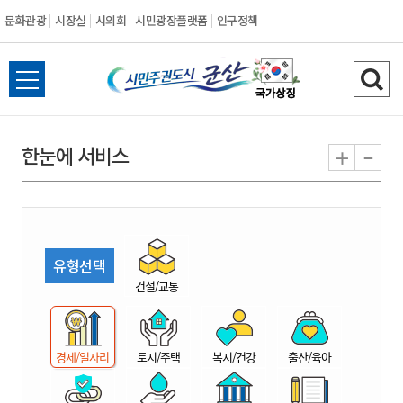
문화관광
시장실
시의회
시민광장플랫폼
인구정책
시
전
검
민
체
색
메
하
-
+
한눈에 서비스
주
뉴
기
열
권
기
도
유형선택
시
건설/교통
군
경제/일자리
토지/주택
복지/건강
출산/육아
산