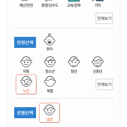
재난/안전
환경/상수도
교육/문화
기타
전체보기
연령선택
유아
아동
청소년
청년
신중년
전체보기
노인
복합
성별선택
남성