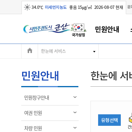
맑음
문
34.0℃
미세먼지농도
좋음 15㎍/㎥
2026-08-07 현재
시
민원안내
민
전
한눈에 서비스
군산새만금
민원안내
소통참여
생활복지
경제산업
정보공개
군산소개
전북소개
주
군산에서 시작되는 새만금
전북특별자치도 소개
군산사랑상품권
민원창구안내
정보공개제도
복지/보건
시정알림
군산시 비전
체
권
민원이용안내
시정소식
인구정책
상품권 안내
제도안내
전북특별자치도란?
메
민원안내
한눈에 서
민원수수료
시험/채용
통합돌봄
상품권 공지사항
비공개대상정보
전북특별자치도 용어 Q&A
뉴
도
종합민원창구
보도자료
주민복지
상품권 Q&A
불복구제절차
자료실
시
아름다운 배려창구
행사안내
아동/청소년
상품권 이용규약
수수료
열
민원창구안내
홍보영상 게시판
토지정보민원창구
행사일정표
여성/가족
판매대행점 조회
정보공개서식
림
군
대표전화
대표전화
대표전화
대표전화
대표전화
대표전화
대표전화
대표전화
063-454-4000
063-454-4000
063-454-4000
063-454-4000
063-454-4000
063-454-4000
063-454-4000
063-454-4000
열
여권 민원
무인민원발급기
교육안내
노인복지
지류상품권 재고조회
림
유형선택
산
보건소식
장애인복지
부서 및 담당자 연락처
부서 및 담당자 연락처
부서 및 담당자 연락처
부서 및 담당자 연락처
부서 및 담당자 연락처
부서 및 담당자 연락처
부서 및 담당자 연락처
부서 및 담당자 연락처
건
열
차량 민원
고시공고
사회서비스(바우처)