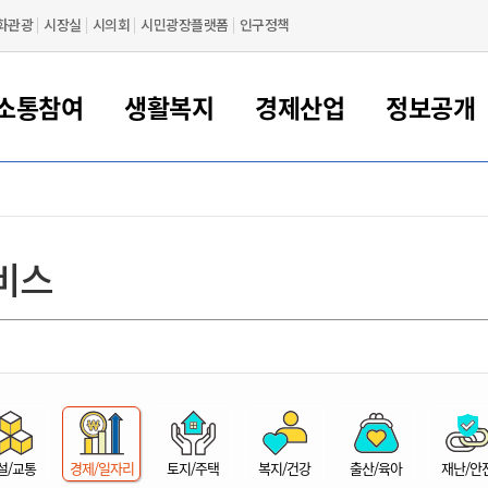
화관광
시장실
시의회
시민광장플랫폼
인구정책
소통참여
생활복지
경제산업
정보공개
새만금 해양거점도시 군산
정보공개 목록/청구
시민참여서비스
여권 민원
기업지원
교육
군산시 소개
군산시 관할권 주요논리
각종 신고/민원
사전정보공표
일자리/창업
차량 민원
상하수도
시청안내
새만금 관할구역 결
주민등록/인감/가
교통안내
기업목록
인사운영
SNS소식
여권발급안내
시민광장플랫폼
교육지원
투자기업 인센티브
정보공개 목록/청구
군산 현황
차량등록사업소 안내
하수도 계획
군산시 명장
사전정보공표
청사종합안내
주민등록/인감/가
시내버스
일반기업 목록
2022년도 통계
조직도
비스
여권 서식
시장에게 바란다
평생교육
기업지원정책
군산의 역사
차량 신규/이전 등록
상수도시설
구인구직
수시공표
전화번호안내
각종서식
택시
사회적경제기업
2023년도 통계
업무
나의민원
학자금대출이자지원
경제 공지/서식
수상현황
저당권 설정/말소 등록
수질검사
청년뜰(청년센터/창업센터)
부서별 팩스번호
시외버스/고속버스
공장 검색
2024년도 통계
부서소
나도한마디
우리아이 꿈탐험 지원사업
기업애로해소SOS
자연지리특성
등록원부 열람/발급
상수도/하수도 요금
시청 오시는 길
철도/항공
2025년도 통계
부서별 
군산시사회적경제지원센터
칭찬합시다
시민정보화교육
강소연구개발특구
행정구역/행정지도
자동차 등록 서식
요금조회납부시스템
여객선
설문조사
부모학교예약시스템
자매결연/국제협력 도시
자동차 과태료 조회 및 납부
공공하수처리시설
교통 관련사이트
일자리 지원사업
자원봉사참여
군산어린이시청
군산의 상징
자동차 정기(종합)검사 기
주정차단속 문자알
일자리지원센터
설/교통
경제/일자리
토지/주택
복지/건강
출산/육아
재난/안
간조회 및 검사예약
스
전자민원창
적극행정
디지털배움터