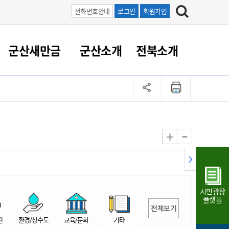
전화번호안내
로그인
회원가입
군산새만금
군산소개
전북소개
정 대응
족관계
부서/업무
RE100의 중심 새만금
도시/공원/주택
산업인프라
정책실명제
토지/건축
읍면동 안내
군산새만금 홍보 영상
조직운영6대지표
농업/축산업
도시재생
지방세
족관계
도시계획/지구단위계획
군산국가산업단지
정책실명제 안내
지방세
도시재생사업
민선8기 농업비전/발전방
공무원 정원
향
-
+
공원녹지
군산2국가산업단지
국민신청실명제안내
지방세환급금신청
도시재생(현장)지원센터
과장급이상 상위직 비율
농산물 유통
식
주택
새만금산업단지
정책실명제 중점관리 대상
지방세 상담챗봇
도시재생시설 현황
공무원 1인당 주민수
가축방역
자료실
자유무역지역
도시재생 공지/행사
현장공무원 비율
동물복지
지방산업단지
재정규모대비 인건비운영
시민광장
농공단지
실국본부수
플랫폼
전체보기
림 서비
산업단지 지도
내고장 알리미
전
환경/상수도
교육/문화
기타
구
항만/여객/공항/철도/컨벤