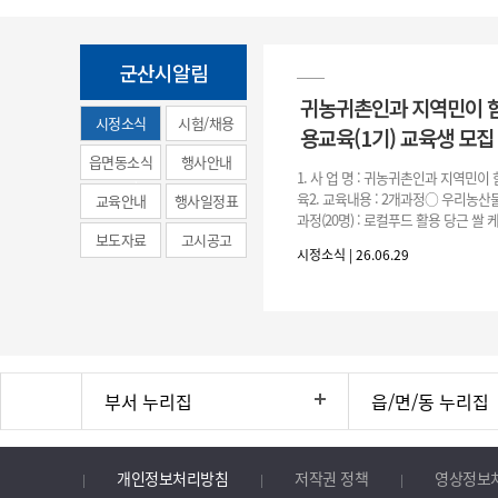
군산시알림
귀농귀촌인과 지역민이 
시정소식
시험/채용
용교육(1기) 교육생 모집
(municipal
읍면동소식
행사안내
1. 사 업 명 : 귀농귀촌인과 지역민
news)
육2. 교육내용 : 2개과정○ 우리농산물
교육안내
행사일정표
과정(20명) : 로컬푸드 활용 당근 쌀
보도자료
고시공고
○ 농촌주택 생활공예 과정(20명) : 
시정소식 | 26.06.29
등을
부서 누리집
읍/면/동 누리집
개인정보처리방침
저작권 정책
영상정보