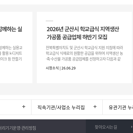
함께하는 실
2026년 군산시 학교급식 지역생산
가공품 공급업체 하반기 모집
이 함께하는 실용교
전북특별자치도 및 군산시 학교급식 지원 지침에 따라
 활용 k-디저트
학교급식 식재료의 원활한 공급을 위하여 지역생산 농
 케이크 등 만들기
·축·수산물 가공품 공급업체를 선정하고자 다음과 같
터프팅, 라탄공예
이 공고합니다. 1. 모집공고 가. 공고개요 ○ 공 고 명 :
시정소식 | 26.06.29
2026년 군산시
직속기관/사업소 누리집
유관기관 누
찾아오시는길
처리기기운영·관리방침