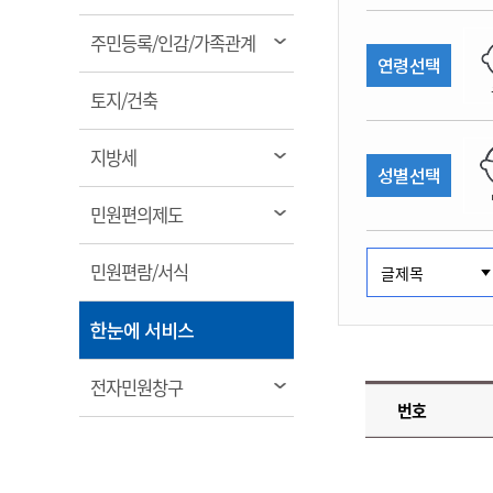
림
계약정보공개
전화번호안내
전화번호안내
전화번호안내
전화번호안내
전화번호안내
전화번호안내
전화번호안내
전화번호안내
군산시보
장사정보
열
주민등록/인감/가족관계
입찰/계약정보
연령선택
읍면동소식
주민복지 안내서
주요시책
림
수산업
찾아오시는길
찾아오시는길
찾아오시는길
찾아오시는길
찾아오시는길
찾아오시는길
찾아오시는길
찾아오시는길
용역과제
열
민원편의제도
토지/건축
웹진 열린군산
시정계획
어업현황
림
타기관소식
민원 1회방문 처리제
주요업무
수산물 안전정보
열
지방세
성별선택
어디서나 민원처리제
시정백서
림
군산수산물 소비촉진행사
상품권 구매 사용 및 관리
사전심사 청구제도
열
민원편의제도
군산 특화 수산물
림
민원인 후견인제
열
민원편람/서식
복합민원 상담예약제
림
폐업신고 원스톱서비스
열
한눈에 서비스
납세자 보호관제도
림
『안심상속』 원스톱 서비
열
전자민원창구
스
번호
림