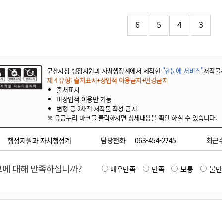
기부자 예우제
기부자 명예의 전당
6
5
4
3
기금사업
군산시 답례품
고향사랑기부제 소식
군산시청 행정지원과 자치행정계에서 제작한
"한눈에 서비스"
저작물
제 4 유형: 출처표시+상업적 이용금지+변경금지
출처표시
비상업적 이용만 가능
변형 등 2차적 저작물 작성 금지
※ 공공누리 마크를 클릭하시면 상세내용을 확인 하실 수 있습니다.
행정지원과 자치행정계
담당전화
063-454-2245
최근
에 대해 만족
하십니까?
매우만족
만족
보통
불만