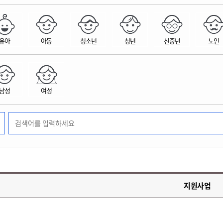
위원회 현황
공공데이터 개방
업무추진비공
군산시 무상교통
공부의 명수
정부24
위원회 명단공개
공공데이터 개방
예산/재정
법률정보
국민신문고
건설
부동산
에너지
유아
아동
청소년
청년
신중년
노인
환경
청소
위생
위원회 회의록 공개
공공데이터 수요조사
민원편람/서식
한눈에 서비스
전자가족관계등록
예산안내
조례규칙 입법예고
경제동향
도로/가로등
부동산 정보
태양광
환경선언문
청소정보
공중위생
재정공시
조례규칙 입법예고(구)
물가정보
자전거
주소/건축/지적/지리정보
가스/석유
인터넷등기소
환경기본정보
대형폐기물 배출신고
위생용품 제조업
결산보고서
법률정보 관련사이트
사회조사
조상땅찾기
국세청홈택스
남성
여성
화학물질 관리지도
공모사업
생활쓰레기 처리요령
식품위생
중기지방재정계획
사업체조
위택스
미세먼지 대응
음식물쓰레기 처리요령
문화 콘텐츠업
투자심사
통계연보
부동산통합민원
환경영향평가
폐기물 처리시설 현황
예산낭비신고
청년통계
체육
공공데이터포털
석면해체 건축물정보
보조금 부정수급 신고
주민등록
새올전자민원창구
체육시설 안내
환경오염업소 공개
공유재산
체류외국
군산시체육회
환경 관련사이트
재정용어사전
생활체육 공지
지원사업
군산시 고향사랑기부제
고향사랑기부제 소개
군산상품