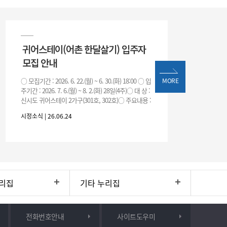
귀어스테이(어촌 한달살기) 입주자
모집 안내
○ 모집기간 : 2026. 6. 22.(월) ~ 6. 30.(화) 18:00 ○ 입
MORE
주기간 : 2026. 7. 6.(월) ~ 8. 2.(화) 28일(4주)○ 대 상 :
신시도 귀어스테이 2가구(301호, 302호)○ 주요내용 :
귀어
시정소식 | 26.06.24
리집
기타 누리집
전화번호안내
사이트도우미