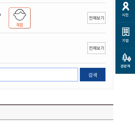
개
재정정보 공개
공공저작물
션
시민
통계정보
행정규제개혁
전체보기
소상공인 지원
복합
민방위/재난안전
시스템
행정규제개혁안내
고유가 피해지원금
민방위
규제신문고
군산사랑배달 배달의명수
기업
재난안전
전체보기
규제입증요청
카드수수료 지원
풍수해보험
사
규제정보포털
소상공인지원
재해예방
관광객
관련기관 안내
검색
군산시착한가격업소
시민대상보험
통계
영조물 배상보험
인 현황
군산시민 안전보험
군산시민 자전거보험
군산 상품
농업인안전보험 농가부담
 가이드북
금 지원사업