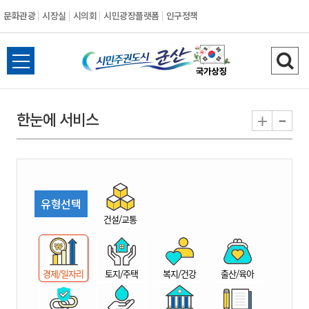
문화관광
시장실
시의회
시민광장플랫폼
인구정책
시
전
검
민
체
색
메
하
-
+
한눈에 서비스
주
뉴
기
열
권
기
도
유형선택
시
건설/교통
군
경제/일자리
토지/주택
복지/건강
출산/육아
산