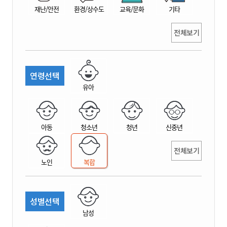
재난/안전
환경/상수도
교육/문화
기타
전체보기
연령선택
유아
아동
청소년
청년
신중년
전체보기
노인
복합
성별선택
남성