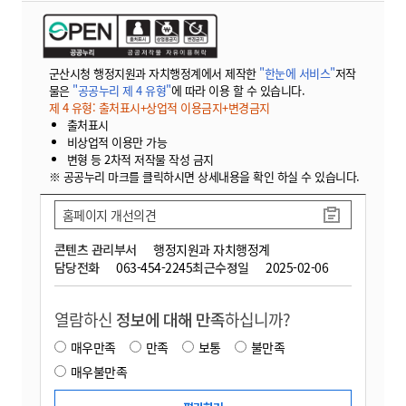
군산시청 행정지원과 자치행정계에서 제작한
"한눈에 서비스"
저작
물은
"공공누리 제 4 유형"
에 따라 이용 할 수 있습니다.
제 4 유형: 출처표시+상업적 이용금지+변경금지
출처표시
비상업적 이용만 가능
변형 등 2차적 저작물 작성 금지
※ 공공누리 마크를 클릭하시면 상세내용을 확인 하실 수 있습니다.
홈페이지 개선의견
콘텐츠 관리부서
행정지원과 자치행정계
담당전화
063-454-2245
최근수정일
2025-02-06
열람하신
정보에 대해 만족
하십니까?
매우만족
만족
보통
불만족
매우불만족